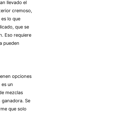
an llevado el
nterior cremoso,
 es lo que
icado, que se
n. Eso requiere
na pueden
Tienen opciones
 es un
 de mezclas
n ganadora. Se
irme que solo