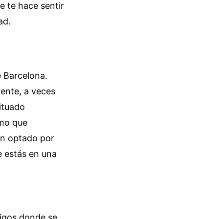
 te hace sentir
ad.
 Barcelona.
ente, a veces
situado
imo que
an optado por
e estás en una
migos donde se