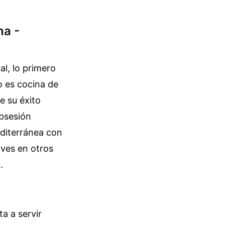
na -
al, lo primero
o es cocina de
e su éxito
obsesión
editerránea con
 ves en otros
.
a a servir