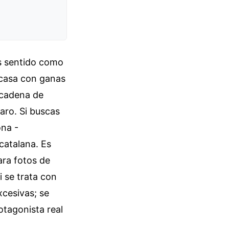
s sentido como
 casa con ganas
 cadena de
aro. Si buscas
ona -
catalana. Es
ara fotos de
i se trata con
cesivas; se
otagonista real