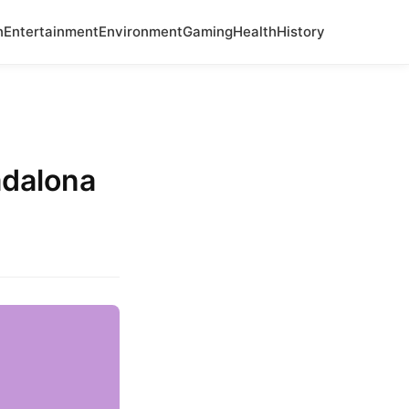
n
Entertainment
Environment
Gaming
Health
History
adalona