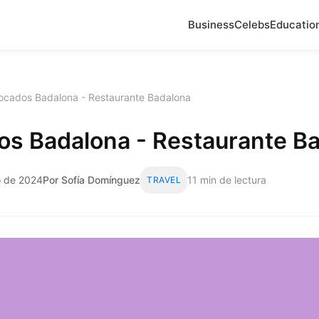
Business
Celebs
Educatio
ocados Badalona - Restaurante Badalona
os Badalona - Restaurante B
o de 2024
Por Sofía Domínguez
11 min de lectura
TRAVEL