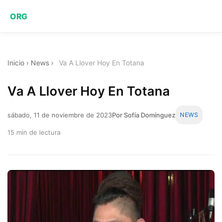
ORG
Inicio
›
News
›
Va A Llover Hoy En Totana
Va A Llover Hoy En Totana
sábado, 11 de noviembre de 2023
Por Sofía Domínguez
NEWS
15 min de lectura