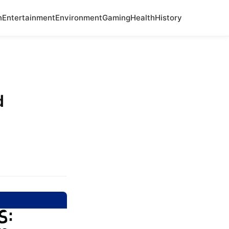
n
Entertainment
Environment
Gaming
Health
History
d