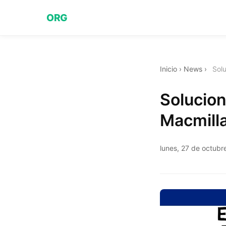
ORG
Inicio
›
News
›
Solu
Solucion
Macmill
lunes, 27 de octubr