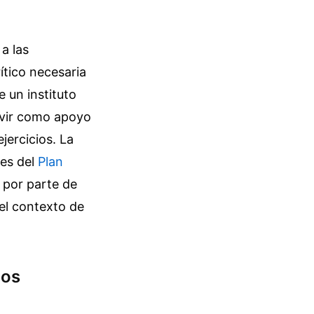
a las
ítico necesaria
e un instituto
rvir como apoyo
jercicios. La
ces del
Plan
e por parte de
el contexto de
dos