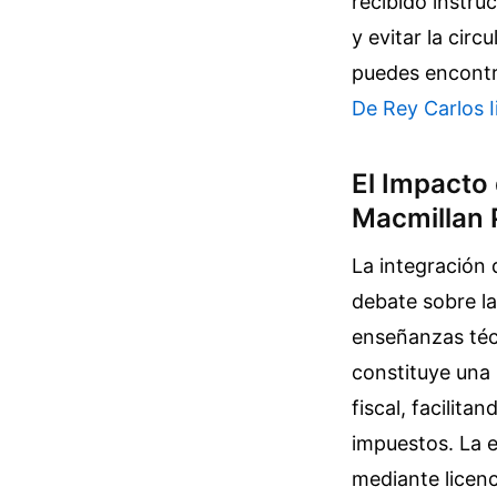
recibido instru
y evitar la cir
puedes encontra
De Rey Carlos Ii
El Impacto 
Macmillan 
La integración 
debate sobre la
enseñanzas técn
constituye una 
fiscal, facilit
impuestos. La 
mediante licenc