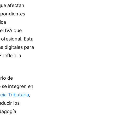
que afectan
spondientes
ica
el IVA que
ofesional. Esta
as digitales para
refleje la
rio de
 se integren en
ia Tributaria
,
ducir los
edagogía