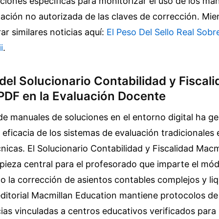
cciones específicas para monitorizar el uso de los ma
culación no autorizada de las claves de corrección.
Mien
r similares noticias aquí:
El Peso Del Sello Real Sob
i
.
del Solucionario Contabilidad y Fiscal
PDF en la Evaluación Docente
de manuales de soluciones en el entorno digital ha g
 eficacia de los sistemas de evaluación tradicionales 
icas. El Solucionario Contabilidad y Fiscalidad Mac
pieza central para el profesorado que imparte el mód
ando la corrección de asientos contables complejos y li
editorial Macmillan Education mantiene protocolos d
ias vinculadas a centros educativos verificados para