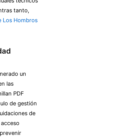
nuales técnicos
tras tanto,
re Los Hombros
idad
enerado un
en las
millan PDF
ulo de gestión
quidaciones de
e acceso
 prevenir