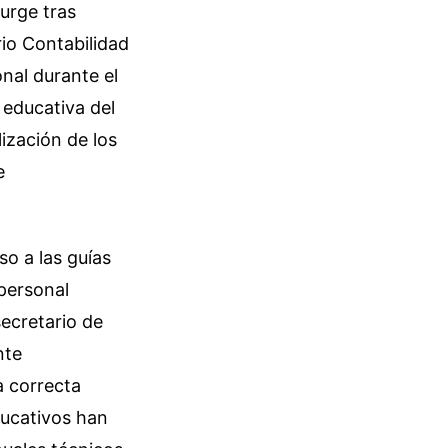
surge tras
rio Contabilidad
nal durante el
 educativa del
ización de los
e
o a las guías
 personal
secretario de
nte
a correcta
ducativos han