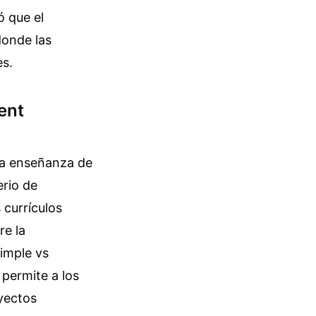
ó que el
donde las
es.
ent
o la enseñanza de
erio de
 currículos
re la
imple vs
 permite a los
oyectos