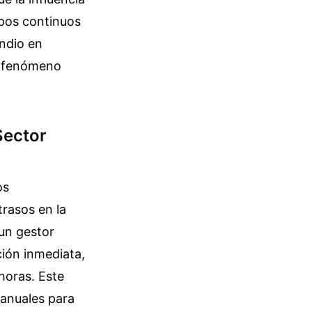
mpos continuos
undio en
un fenómeno
Sector
os
trasos en la
 un gestor
ción inmediata,
horas. Este
anuales para