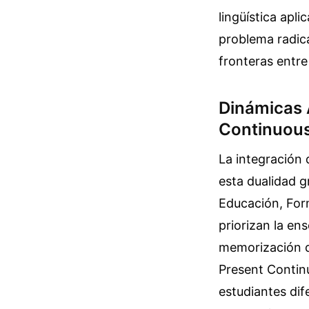
lingüística apl
problema radica
fronteras entre
Dinámicas 
Continuous 
La integración d
esta dualidad g
Educación, For
priorizan la en
memorización d
Present Continu
estudiantes dif