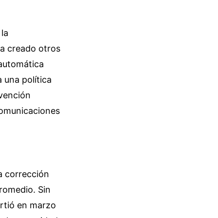
la
ha creado otros
 automática
a una política
rvención
 comunicaciones
a corrección
promedio. Sin
irtió en marzo