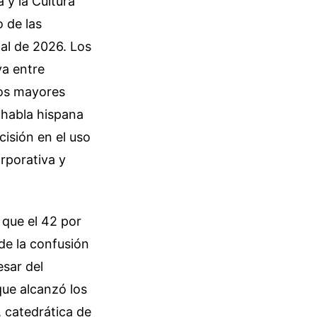
 y la Cultura
 de las
nal de 2026. Los
va entre
los mayores
 habla hispana
cisión en el uso
rporativa y
 que el 42 por
de la confusión
esar del
que alcanzó los
 catedrática de