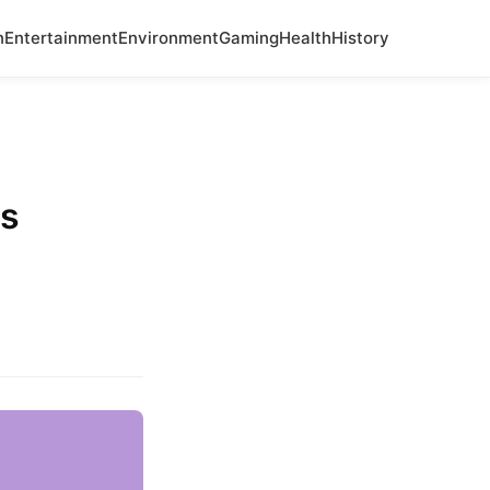
n
Entertainment
Environment
Gaming
Health
History
us