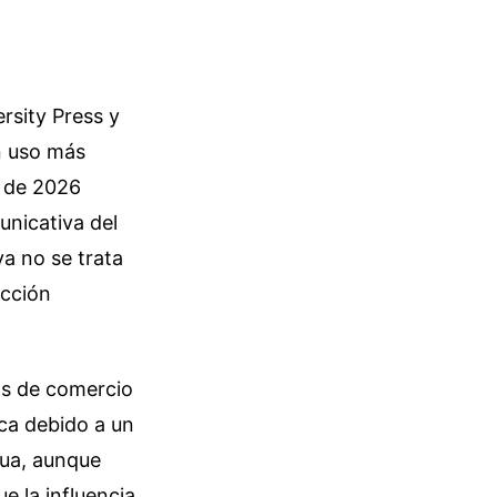
rsity Press y
un uso más
s de 2026
unicativa del
a no se trata
acción
as de comercio
ca debido a un
gua, aunque
e la influencia