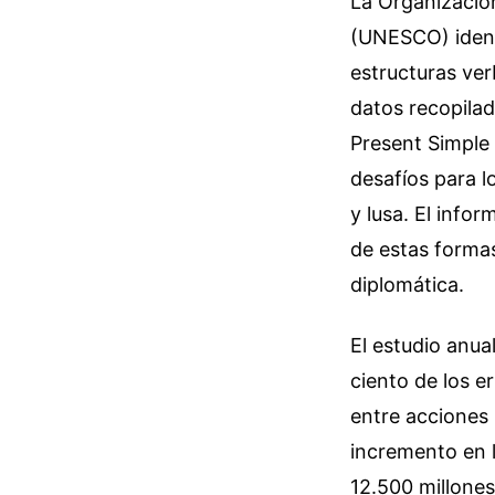
La Organización
(UNESCO) identi
estructuras ver
datos recopilad
Present Simple 
desafíos para l
y lusa. El info
de estas formas
diplomática.
El estudio anua
ciento de los e
entre acciones 
incremento en l
12.500 millones