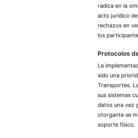
radica en la omi
acto jurídico d
rechazos en ven
los participant
Protocolos d
La implementac
sido una priori
Transportes. L
sus sistemas cu
datos una vez g
otorgante se ma
soporte físico.