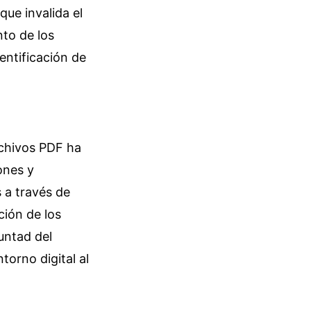
que invalida el
nto de los
entificación de
rchivos PDF ha
ones y
 a través de
ción de los
untad del
torno digital al