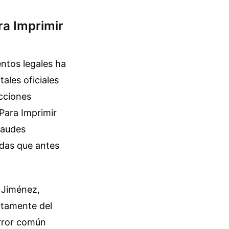
ra Imprimir
entos legales ha
ales oficiales
ecciones
 Para Imprimir
fraudes
adas que antes
s Jiménez,
ctamente del
error común