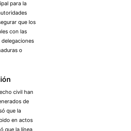
ipal para la
autoridades
segurar que los
les con las
s delegaciones
haduras o
tión
echo civil han
generados de
só que la
bido en actos
ó que la línea