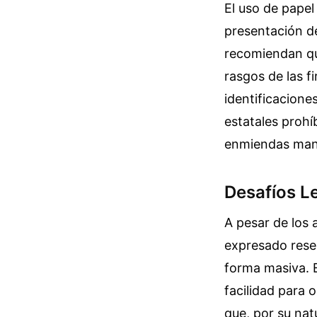
El uso de papel
presentación d
recomiendan que
rasgos de las f
identificacione
estatales proh
enmiendas manu
Desafíos Le
A pesar de los 
expresado rese
forma masiva. 
facilidad para 
que, por su nat