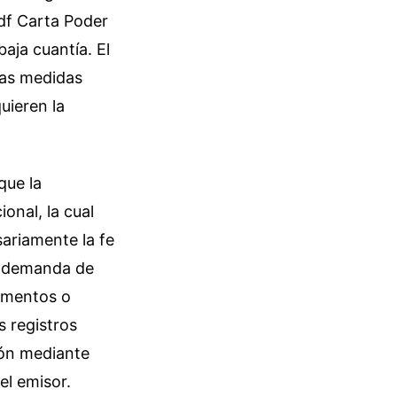
df Carta Poder
aja cuantía. El
tas medidas
uieren la
que la
onal, la cual
ariamente la fe
la demanda de
cumentos o
s registros
ión mediante
el emisor.