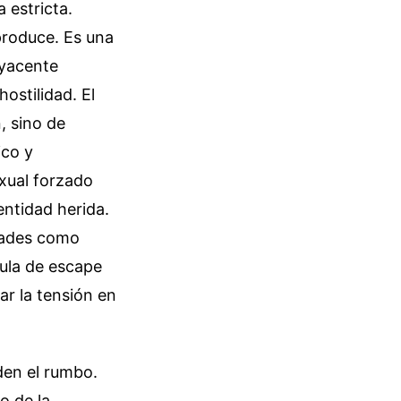
 estricta.
produce. Es una
ubyacente
ostilidad. El
, sino de
ico y
exual forzado
entidad herida.
udades como
ula de escape
ar la tensión en
den el rumbo.
o de la