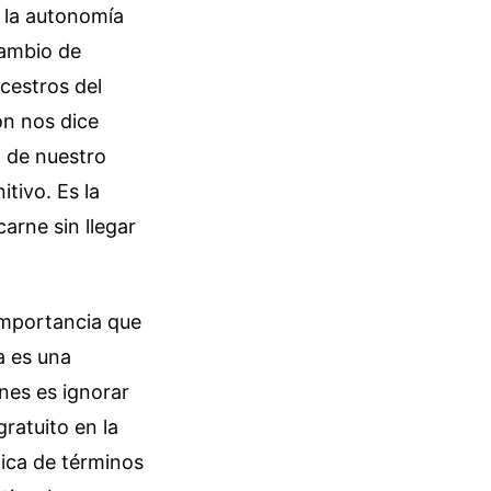
y la autonomía
cambio de
ncestros del
ón nos dice
 de nuestro
itivo. Es la
carne sin llegar
importancia que
a es una
ones es ignorar
ratuito en la
fica de términos