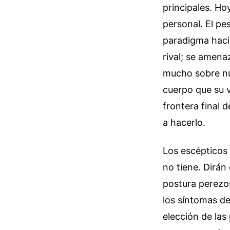
principales. Ho
personal. El pe
paradigma hacia
rival; se amena
mucho sobre nu
cuerpo que su vi
frontera final d
a hacerlo.
Los escépticos 
no tiene. Dirán
postura perezos
los síntomas d
elección de las