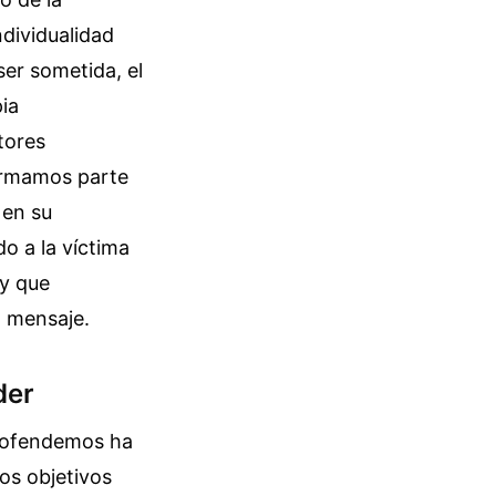
ndividualidad
ser sometida, el
ia
tores
formamos parte
 en su
o a la víctima
 y que
l mensaje.
der
s ofendemos ha
los objetivos