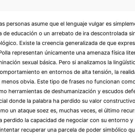
las personas asume que el lenguaje vulgar es simplem
a de educación o un arrebato de ira descontrolada s
lógico. Existe la creencia generalizada de que expr
Polla representan únicamente una amenaza física lite
nación sexual básica. Pero si analizamos la lingüístic
comportamiento en entornos de alta tensión, la real
 menos obvia. Este tipo de frases no funcionan com
omo herramientas de deshumanización y escudos def
cial donde la palabra ha perdido su valor constructiv
o un ataque soez es, muchas veces, el último recur
a perdido la capacidad de negociar con su entorno y ut
 intentar recuperar una parcela de poder simbólico q