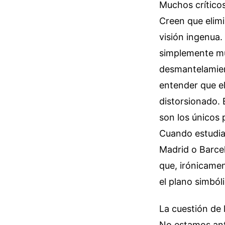
Muchos críticos
Creen que elimi
visión ingenua. 
simplemente mut
desmantelamient
entender que e
distorsionado. 
son los únicos 
Cuando estudias
Madrid o Barce
que, irónicament
el plano simból
La cuestión de 
No estamos ante