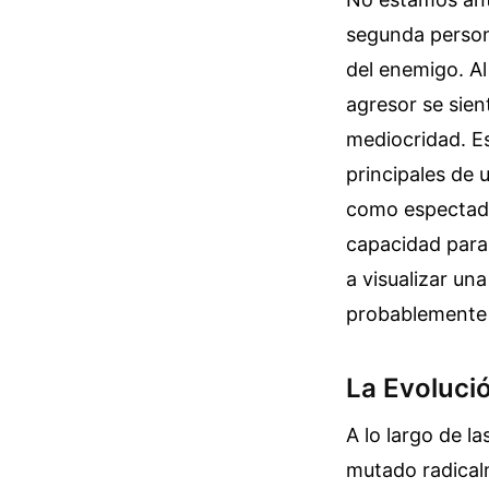
segunda persona
del enemigo. Al
agresor se sie
mediocridad. Es
principales de 
como espectador
capacidad para 
a visualizar un
probablemente n
La Evoluci
A lo largo de 
mutado radicalm