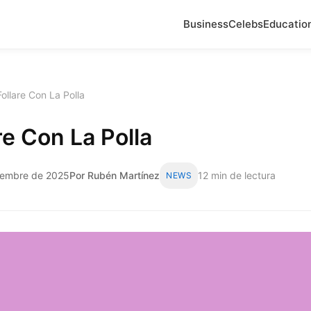
Business
Celebs
Educatio
ollare Con La Polla
re Con La Polla
iembre de 2025
Por Rubén Martínez
12 min de lectura
NEWS