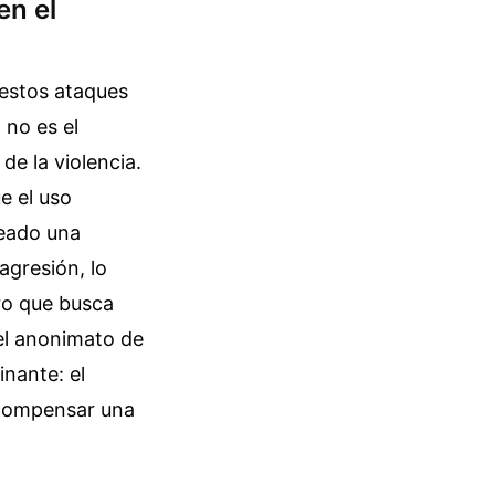
en el
 estos ataques
 no es el
de la violencia.
e el uso
reado una
agresión, lo
uro que busca
 el anonimato de
inante: el
a compensar una