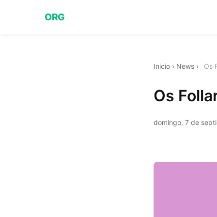
ORG
Inicio
›
News
›
Os F
Os Folla
domingo, 7 de sept