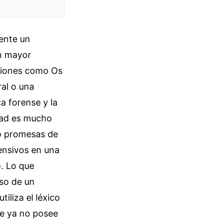
ente un
in mayor
esiones como Os
ral o una
a forense y la
idad es mucho
o promesas de
ensivos en una
o. Lo que
so de un
iliza el léxico
ue ya no posee