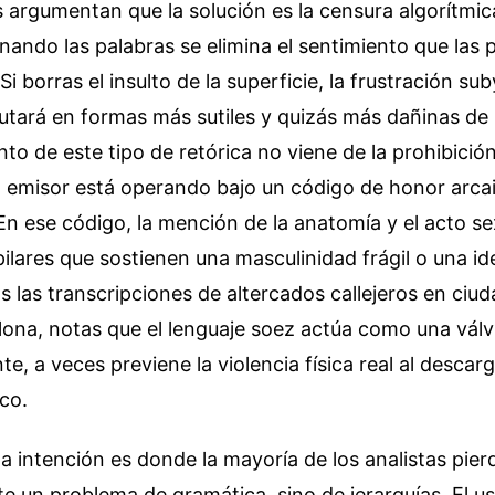
 argumentan que la solución es la censura algorítmica
nando las palabras se elimina el sentimiento que las 
Si borras el insulto de la superficie, la frustración s
ará en formas más sutiles y quizás más dañinas de h
o de este tipo de retórica no viene de la prohibición
l emisor está operando bajo un código de honor arca
En ese código, la mención de la anatomía y el acto s
pilares que sostienen una masculinidad frágil o una id
 las transcripciones de altercados callejeros en ci
lona, notas que el lenguaje soez actúa como una válv
e, a veces previene la violencia física real al descarg
ico.
la intención es donde la mayoría de los analistas pier
 un problema de gramática, sino de jerarquías. El us