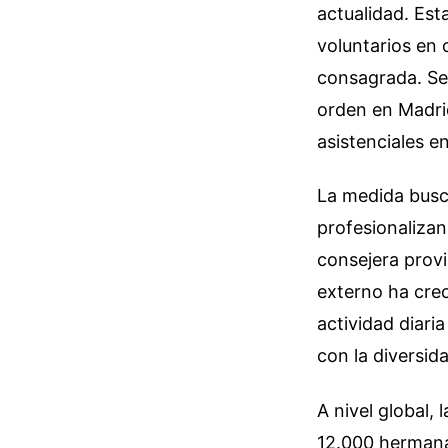
actualidad. Est
voluntarios en 
consagrada. Se
orden en Madrid
asistenciales e
La medida busca
profesionalizan
consejera provi
externo ha crec
actividad diar
con la diversid
A nivel global,
12.000 hermanas