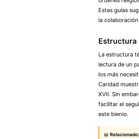
órdenes religio
Estas guías sug
la colaboración
Estructura 
La estructura t
lectura de un p
los más necesit
Caridad muestra
XVII. Sin embar
facilitar el se
este bienio.
📖
Relacionado: