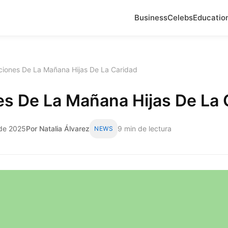
Business
Celebs
Educatio
ciones De La Mañana Hijas De La Caridad
es De La Mañana Hijas De La 
 de 2025
Por Natalia Álvarez
9 min de lectura
NEWS