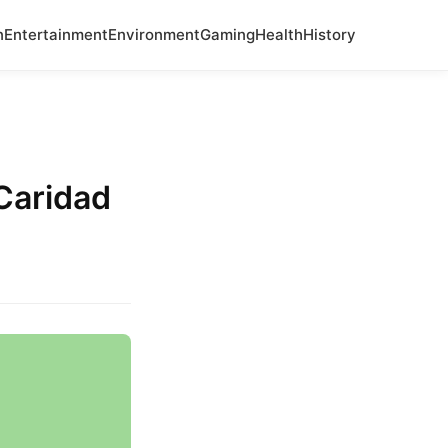
n
Entertainment
Environment
Gaming
Health
History
Caridad