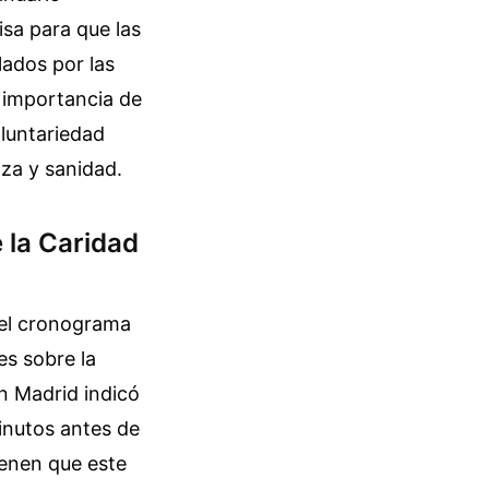
isa para que las
lados por las
a importancia de
luntariedad
za y sanidad.
 la Caridad
 el cronograma
es sobre la
en Madrid indicó
inutos antes de
ienen que este