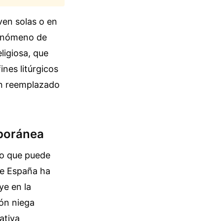
ven solas o en
fenómeno de
ligiosa, que
nes litúrgicos
an reemplazado
mporánea
to que puede
de España ha
ye en la
ión niega
ativa