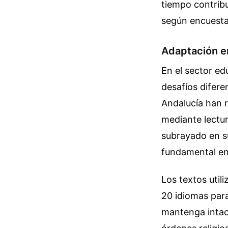
tiempo contribuy
según encuestas
Adaptación e
En el sector ed
desafíos difer
Andalucía han 
mediante lectur
subrayado en su
fundamental en 
Los textos util
20 idiomas para
mantenga intac