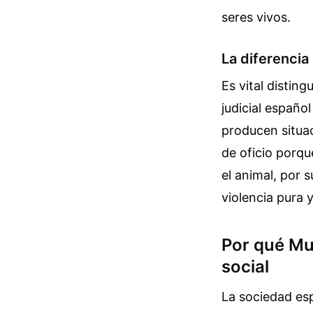
seres vivos.
La diferencia
Es vital disting
judicial españo
producen situac
de oficio porqu
el animal, por 
violencia pura 
Por qué Muj
social
La sociedad es