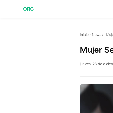
ORG
Inicio
›
News
›
Muje
Mujer Se
jueves, 28 de dici