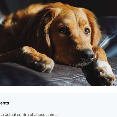
tents
ico actual contra el abuso animal