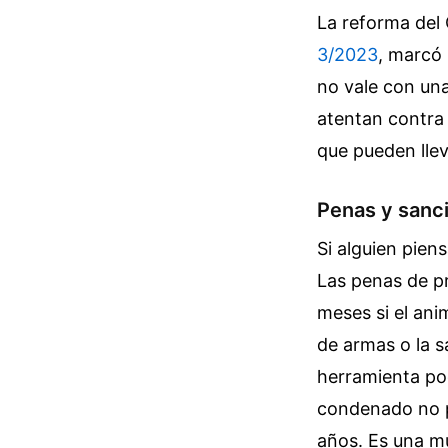
La reforma del
3/2023
, marcó
no vale con una
atentan contra 
que pueden llev
Penas y sanc
Si alguien pie
Las penas de pr
meses si el ani
de armas o la s
herramienta pod
condenado no p
años. Es una mu