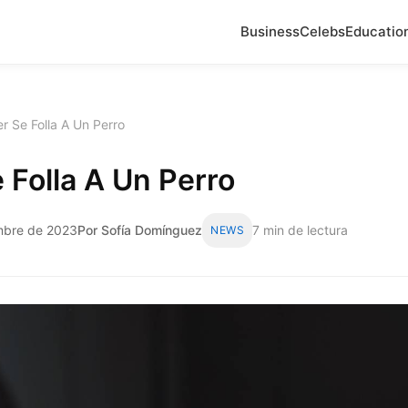
Business
Celebs
Educatio
r Se Folla A Un Perro
 Folla A Un Perro
embre de 2023
Por Sofía Domínguez
7 min de lectura
NEWS