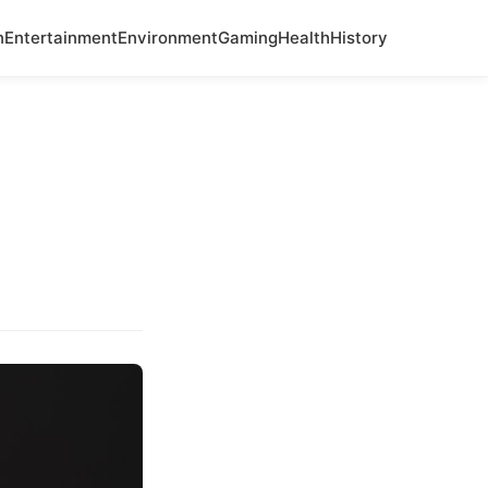
n
Entertainment
Environment
Gaming
Health
History