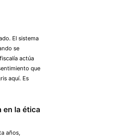
rado. El sistema
uando se
iscalía actúa
sentimiento que
is aquí. Es
 en la ética
ta años,