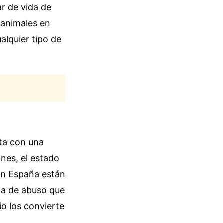
ar de vida de
 animales en
alquier tipo de
sta con una
ones, el estado
 en España están
ha de abuso que
cio los convierte