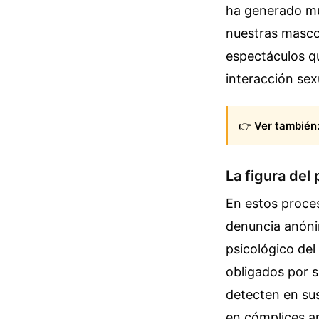
ha generado muc
nuestras mascot
espectáculos qu
interacción sex
👉
Ver también
La figura del 
En estos proces
denuncia anónim
psicológico del
obligados por 
detecten en sus 
en cómplices an