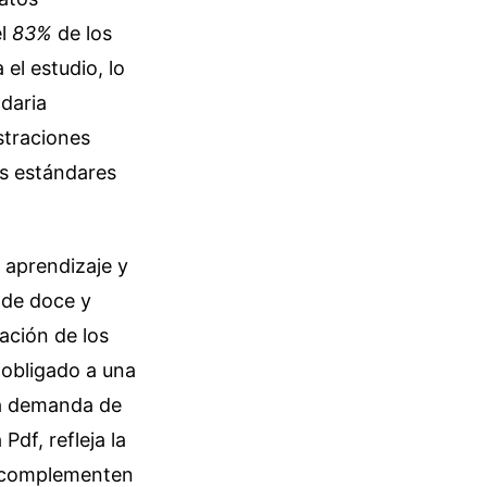
el
83%
de los
el estudio, lo
daria
straciones
os estándares
 aprendizaje y
 de doce y
ación de los
 obligado a una
La demanda de
df, refleja la
e complementen