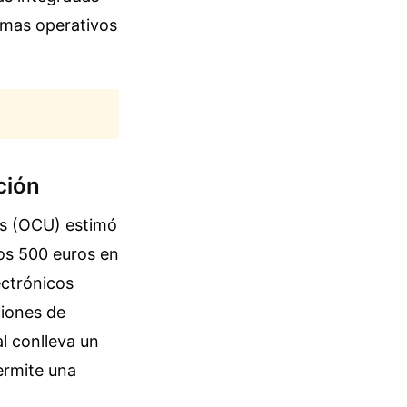
emas operativos
ción
os (OCU) estimó
los 500 euros en
ectrónicos
ciones de
l conlleva un
permite una