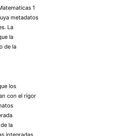
 Matematicas 1
cluya metadatos
es. La
ue la
o de la
que los
n con el rigor
matos
erada
de la
as integradas