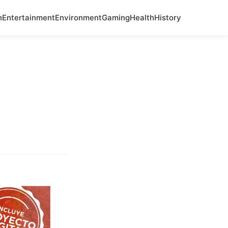
n
Entertainment
Environment
Gaming
Health
History