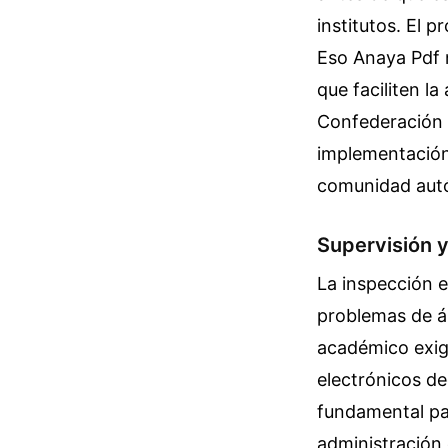
institutos. El 
Eso Anaya Pdf n
que faciliten l
Confederación 
implementación
comunidad autón
Supervisión y
La inspección e
problemas de ál
académico exigi
electrónicos de
fundamental par
administración 