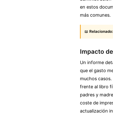
en estos docum
más comunes.
📖
Relacionado:
Impacto del
Un informe det
que el gasto me
muchos casos. E
frente al libro
padres y madres
coste de impresi
actualización i