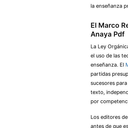
la enseñanza pr
El Marco R
Anaya Pdf
La Ley Orgánic
el uso de las t
enseñanza. El
M
partidas presup
sucesores para l
texto, independ
por competencia
Los editores d
antes de que e