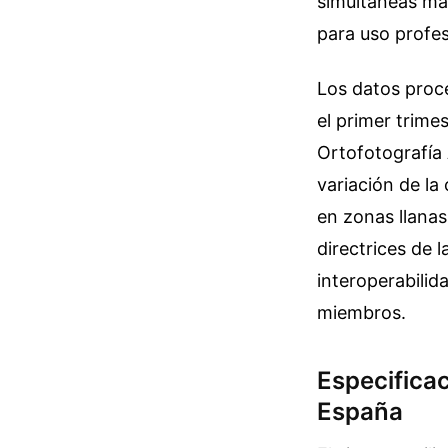
simultáneas mas
para uso profes
Los datos proc
el primer trim
Ortofotografía 
variación de la
en zonas llanas
directrices de 
interoperabilid
miembros.
Especificac
España