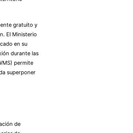
ente gratuito y
n. El Ministerio
icado en su
xión durante las
(WMS) permite
eda superponer
cación de