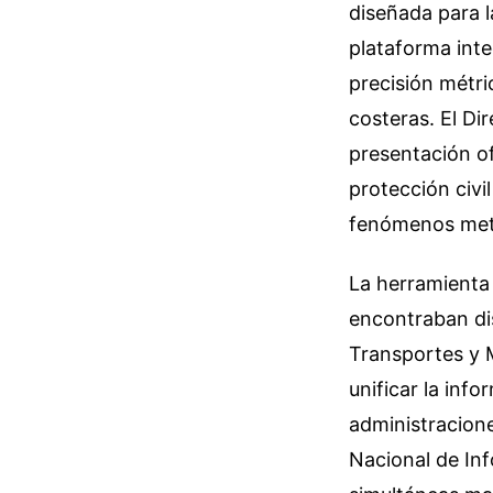
diseñada para la
plataforma int
precisión métri
costeras. El Di
presentación of
protección civi
fenómenos met
La herramienta 
encontraban dis
Transportes y M
unificar la inf
administracione
Nacional de In