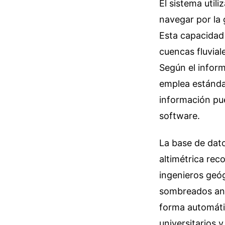
El sistema util
navegar por la 
Esta capacidad 
cuencas fluvia
Según el inform
emplea estánda
información pue
software.
La base de dat
altimétrica rec
ingenieros geóg
sombreados anal
forma automáti
universitarios 