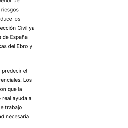
erior de
 riesgos
educe los
ección Civil ya
ve de España
cas del Ebro y
 predecir el
renciales. Los
on que la
o real ayuda a
e trabajo
dad necesaria