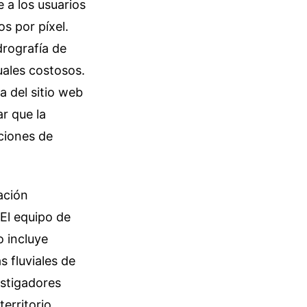
 a los usuarios
s por píxel.
drografía de
ales costosos.
a del sitio web
r que la
cciones de
ación
El equipo de
o incluye
s fluviales de
estigadores
erritorio