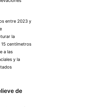
elevaciones
os entre 2023 y
e
turar la
s 15 centímetros
e a las
ciales y la
stados
lieve de