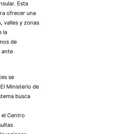
nsular. Esta
ra ofrecer una
, valles y zonas
 la
smos de
s ante
tes se
El Ministerio de
istema busca
 el Centro
ultas