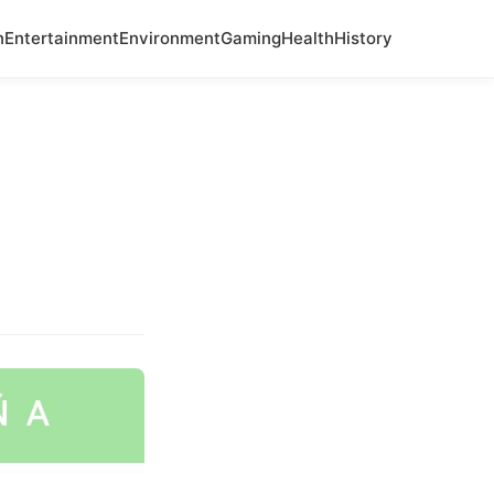
n
Entertainment
Environment
Gaming
Health
History