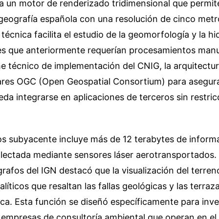
iza un motor de renderizado tridimensional que permite
geografía española con una resolución de cinco metro
técnica facilita el estudio de la geomorfología y la hi
les que anteriormente requerían procesamientos manu
e técnico de implementación del CNIG, la arquitectur
res OGC (Open Geospatial Consortium) para asegura
da integrarse en aplicaciones de terceros sin restri
os subyacente incluye más de 12 terabytes de inform
olectada mediante sensores láser aerotransportados. 
rafos del IGN destacó que la visualización del terren
íticos que resaltan las fallas geológicas y las terraza
ca. Esta función se diseñó específicamente para inv
y empresas de consultoría ambiental que operan en el t