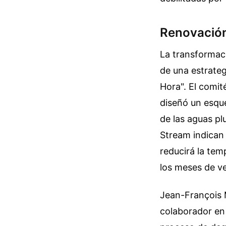
Renovación
La transformac
de una estrate
Hora". El comit
diseñó un esque
de las aguas pl
Stream indican 
reducirá la tem
los meses de v
Jean-François M
colaborador en 