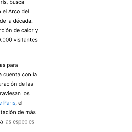
rís, busca
 el Arco del
 de la década.
rción de calor y
.000 visitantes
das para
ya cuenta con la
uración de las
raviesan los
e Paris
, el
antación de más
a las especies