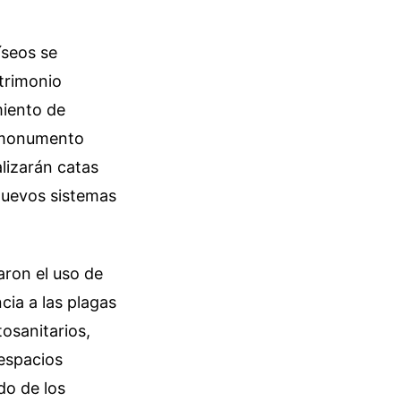
íseos se
atrimonio
miento de
o monumento
alizarán catas
 nuevos sistemas
ron el uso de
cia a las plagas
tosanitarios,
 espacios
do de los