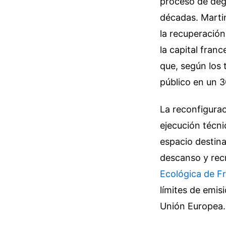
proceso de degr
décadas. Martin
la recuperació
la capital franc
que, según los 
público en un 3
La reconfigurac
ejecución técni
espacio destina
descanso y rec
Ecológica de F
límites de emis
Unión Europea.