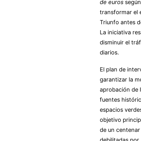
de euros
según 
transformar el 
Triunfo antes d
La iniciativa r
disminuir el tr
diarios.
El plan de inte
garantizar la m
aprobación de l
fuentes históri
espacios verdes
objetivo princi
de un centenar 
debilitadas por