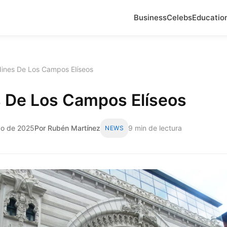
Business
Celebs
Educatio
dines De Los Campos Elíseos
s De Los Campos Elíseos
yo de 2025
Por Rubén Martínez
9 min de lectura
NEWS