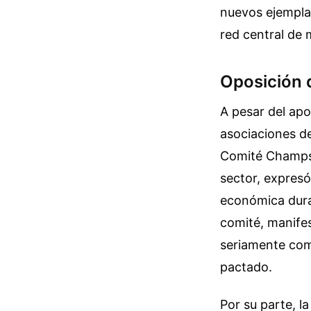
nuevos ejempla
red central de 
Oposición 
A pesar del apo
asociaciones de
Comité Champs-É
sector, expresó
económica dura
comité, manifes
seriamente comp
pactado.
Por su parte, l