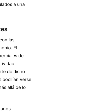
ulados a una
tes
 con las
onio. El
erciales del
tividad
nte de dicho
es podrían verse
ás allá de lo
lgunos