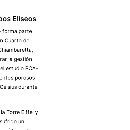
pos Elíseos
o forma parte
un Cuarto de
 Chiambaretta,
rar la gestión
 el estudio PCA-
imentos porosos
Celsius durante
a Torre Eiffel y
sufrido un