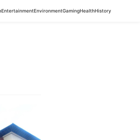
n
Entertainment
Environment
Gaming
Health
History