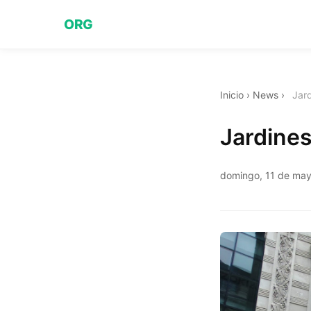
ORG
Inicio
›
News
›
Jar
Jardine
domingo, 11 de ma