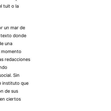
 tuit o la
or un mar de
ontexto donde
de una
un momento
las redacciones
ando
ocial. Sin
e instituto que
ón de sus
 en ciertos