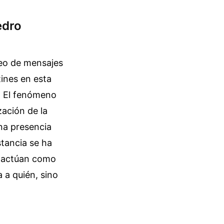
edro
teo de mensajes
ines en esta
e. El fenómeno
ación de la
una presencia
stancia se ha
s actúan como
 a quién, sino