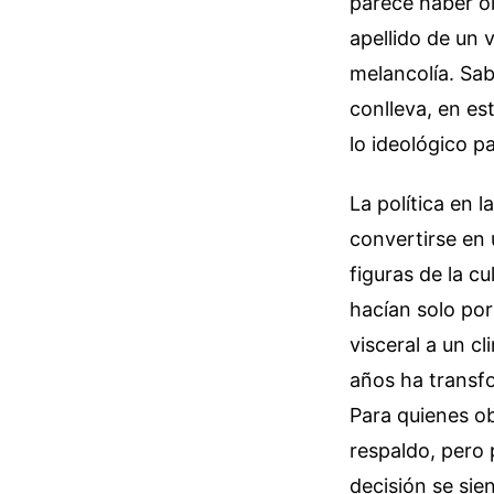
parece haber ol
apellido de un 
melancolía. Sa
conlleva, en es
lo ideológico p
La política en 
convertirse en 
figuras de la c
hacían solo po
visceral a un c
años ha transfo
Para quienes o
respaldo, pero 
decisión se sien