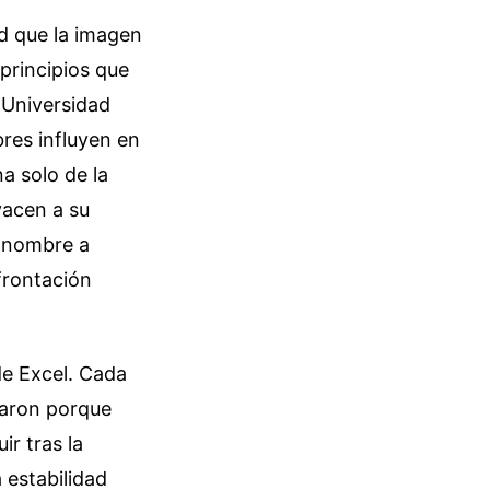
ad que la imagen
principios que
a Universidad
res influyen en
a solo de la
yacen a su
, nombre a
nfrontación
de Excel. Cada
maron porque
ir tras la
 estabilidad