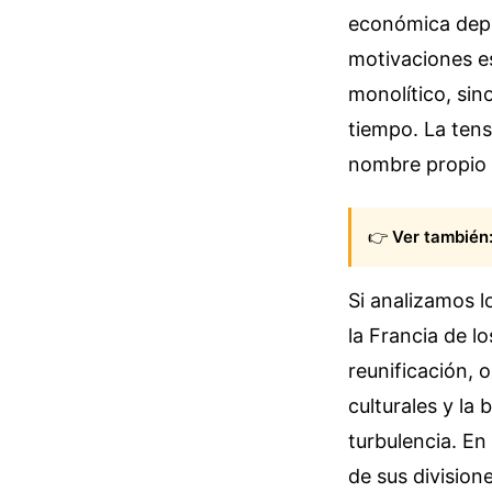
económica depen
motivaciones e
monolítico, sin
tiempo. La tensi
nombre propio 
👉
Ver también
Si analizamos l
la Francia de l
reunificación, 
culturales y la
turbulencia. En
de sus division