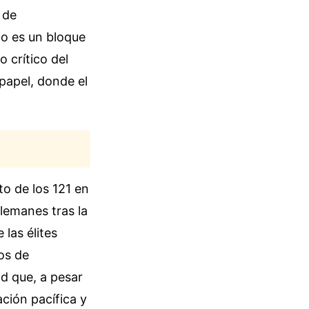
 de
No es un bloque
 crítico del
 papel, donde el
to de los 121 en
alemanes tras la
las élites
os de
ad que, a pesar
ación pacífica y