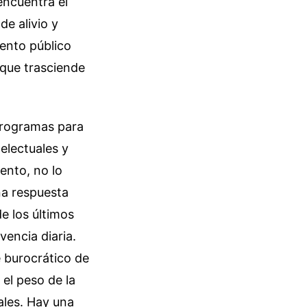
encuentra el
de alivio y
ento público
 que trasciende
 programas para
electuales y
ento, no lo
na respuesta
de los últimos
vencia diaria.
 burocrático de
 el peso de la
tales. Hay una