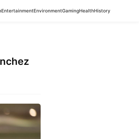
n
Entertainment
Environment
Gaming
Health
History
anchez