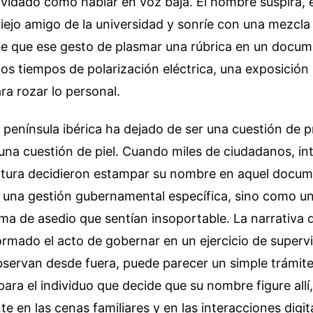
vidado cómo hablar en voz baja. El hombre suspira, 
viejo amigo de la universidad y sonríe con una mezcla 
be que ese gesto de plasmar una rúbrica en un docum
tos tiempos de polarización eléctrica, una exposición
ara rozar lo personal.
la península ibérica ha dejado de ser una cuestión de
una cuestión de piel. Cuando miles de ciudadanos, int
ultura decidieron estampar su nombre en aquel docum
r una gestión gubernamental específica, sino como u
lima de asedio que sentían insoportable. La narrativa 
rmado el acto de gobernar en un ejercicio de supervi
bservan desde fuera, puede parecer un simple trámite
para el individuo que decide que su nombre figure allí,
te en las cenas familiares y en las interacciones digi