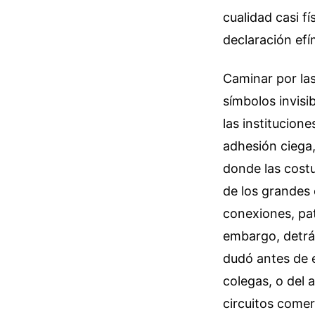
cualidad casi f
declaración ef
Caminar por las
símbolos invisi
las institucion
adhesión ciega
donde las costu
de los grandes 
conexiones, pat
embargo, detrás 
dudó antes de e
colegas, o del 
circuitos comer