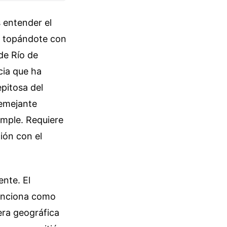
 entender el
s topándote con
sde Río de
cia que ha
epitosa del
emejante
imple. Requiere
ción con el
nte. El
funciona como
era geográfica