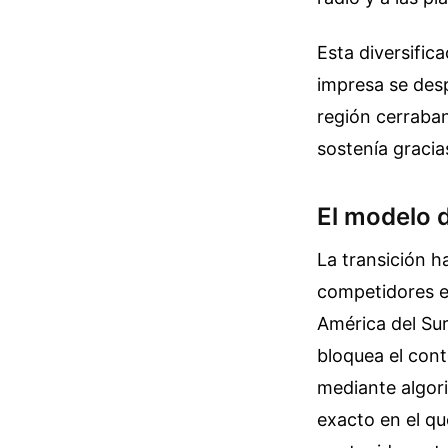
Esta diversific
impresa se desp
región cerraban
sostenía gracias
El modelo d
La transición h
competidores en
América del Su
bloquea el cont
mediante algor
exacto en el qu