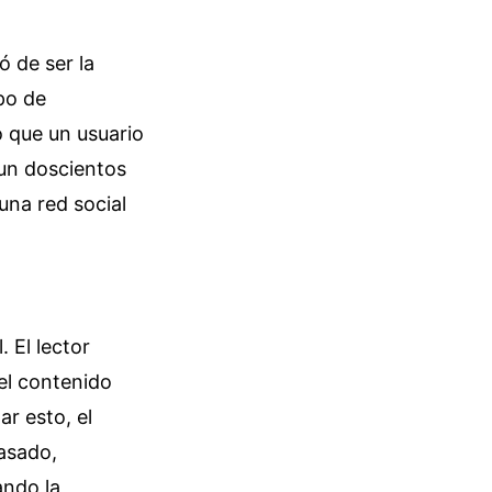
ó de ser la
po de
ó que un usuario
 un doscientos
una red social
 El lector
 el contenido
ar esto, el
pasado,
ando la