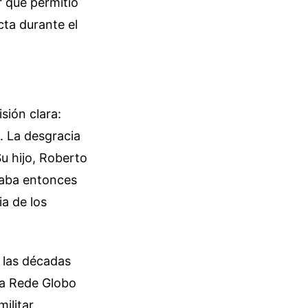
r que permitió
cta durante el
sión clara:
. La desgracia
u hijo, Roberto
naba entonces
a de los
e las décadas
ica Rede Globo
militar