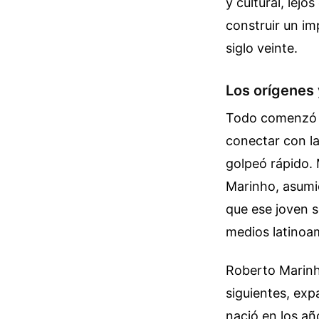
y cultural, lej
construir un im
siglo veinte.
Los orígenes 
Todo comenzó en
conectar con la
golpeó rápido. 
Marinho, asumi
que ese joven s
medios latinoa
Roberto Marinho
siguientes, exp
nació en los año