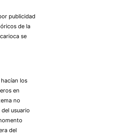
por publicidad
óricos de la
 carioca se
 hacían los
neros en
stema no
 del usuario
 momento
era del