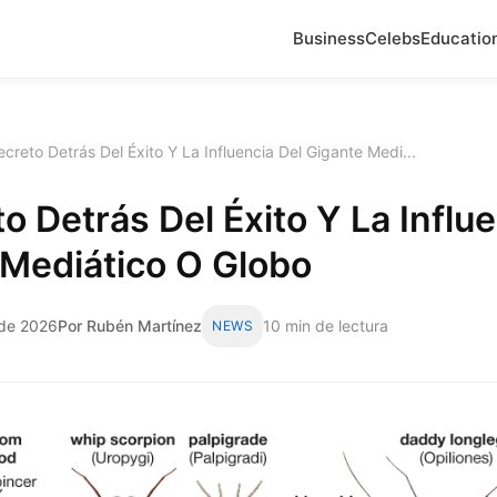
Business
Celebs
Educatio
ecreto Detrás Del Éxito Y La Influencia Del Gigante Medi...
to Detrás Del Éxito Y La Influ
 Mediático O Globo
 de 2026
Por Rubén Martínez
10 min de lectura
NEWS