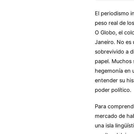
El periodismo i
peso real de l
O Globo, el col
Janeiro. No es 
sobrevivido a di
papel. Muchos 
hegemonía en u
entender su his
poder político.
Para comprende
mercado de habl
una isla lingüí