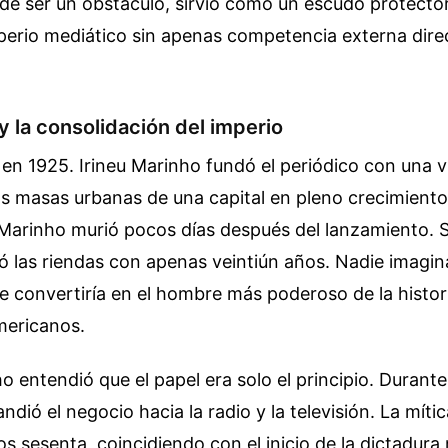
os de ser un obstáculo, sirvió como un escudo protecto
perio mediático sin apenas competencia externa dire
y la consolidación del imperio
 1925. Irineu Marinho fundó el periódico con una vi
s masas urbanas de una capital en pleno crecimiento
Marinho murió pocos días después del lanzamiento. S
ó las riendas con apenas veintiún años. Nadie imagi
e convertiría en el hombre más poderoso de la histori
mericanos.
 entendió que el papel era solo el principio. Durant
andió el negocio hacia la radio y la televisión. La mít
s sesenta, coincidiendo con el inicio de la dictadura 