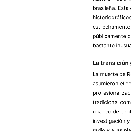
brasileña. Esta
historiográfico
estrechamente 
públicamente dé
bastante inusua
La transición 
La muerte de R
asumieron el co
profesionalizad
tradicional com
una red de cont
investigación y
radio y a las p