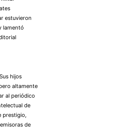
bates
ar estuvieron
 y lamentó
itorial
Sus hijos
 pero altamente
ar al periódico
ntelectual de
 prestigio,
s emisoras de