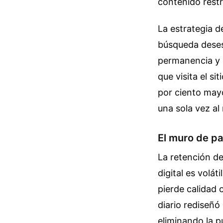
contenido restr
La estrategia d
búsqueda desesp
permanencia y l
que visita el s
por ciento mayo
una sola vez al
El muro de pa
La retención de
digital es volát
pierde calidad o
diario rediseñó
eliminando la p