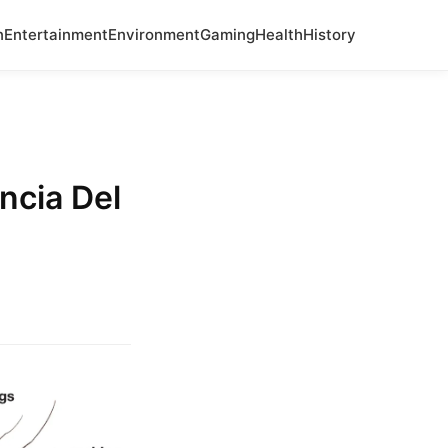
n
Entertainment
Environment
Gaming
Health
History
encia Del