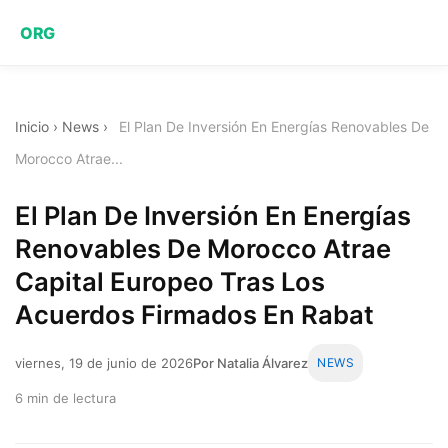
ORG
Inicio
›
News
›
El Plan De Inversión En Energías Renovables De
Morocco Atrae...
El Plan De Inversión En Energías
Renovables De Morocco Atrae
Capital Europeo Tras Los
Acuerdos Firmados En Rabat
viernes, 19 de junio de 2026
Por Natalia Álvarez
NEWS
6 min de lectura