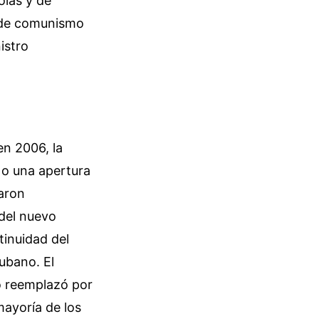
las y de
a de comunismo
istro
en 2006, la
 o una apertura
saron
del nuevo
tinuidad del
ubano. El
lo reemplazó por
mayoría de los