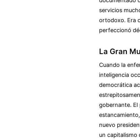
documentado có
servicios mucho
ortodoxo. Era c
perfeccionó déc
La Gran Mu
Cuando la enfer
inteligencia oc
democrática ace
estrepitosamen
gobernante. El 
estancamiento,
nuevo president
un capitalismo 