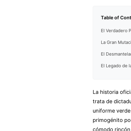
Table of Con
El Verdadero 
La Gran Mutac
El Desmantelam
El Legado de l
La historia ofi
trata de dictad
uniforme verde 
primogénito pol
cómodo rincón 