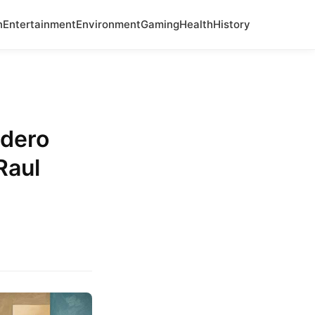
n
Entertainment
Environment
Gaming
Health
History
adero
Raul