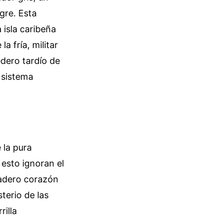
gre. Esta
 isla caribeña
a fría, militar
edero tardío de
 sistema
 la pura
esto ignoran el
dadero corazón
terio de las
illa