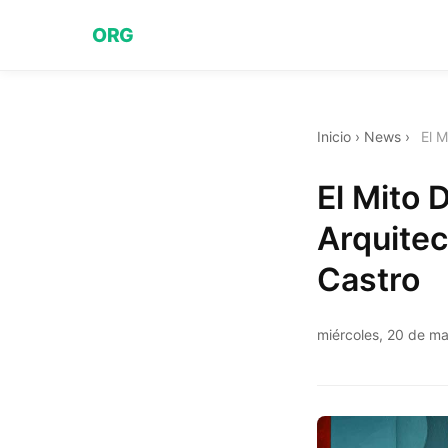
ORG
Inicio
›
News
›
El M
El Mito 
Arquite
Castro
miércoles, 20 de m