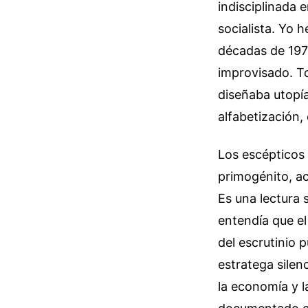
indisciplinada 
socialista. Yo h
décadas de 1970
improvisado. T
diseñaba utopí
alfabetización,
Los escépticos
primogénito, a
Es una lectura s
entendía que el
del escrutinio 
estratega silen
la economía y l