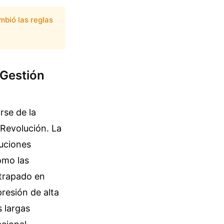
mbió las reglas
 Gestión
rse de la
 Revolución. La
cuciones
omo las
atrapado en
presión de alta
s largas