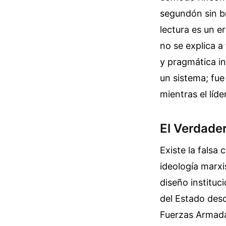
segundón sin br
lectura es un e
no se explica a
y pragmática in
un sistema; fue
mientras el líde
El Verdade
Existe la falsa
ideología marxi
diseño instituc
del Estado des
Fuerzas Armada