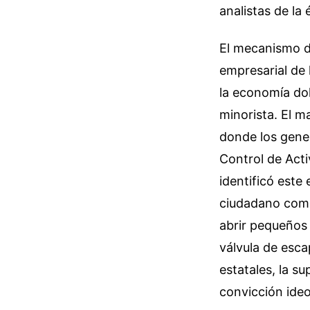
analistas de l
El mecanismo d
empresarial de 
la economía dol
minorista. El 
donde los gene
Control de Act
identificó este
ciudadano comú
abrir pequeños 
válvula de esc
estatales, la su
convicción ideo