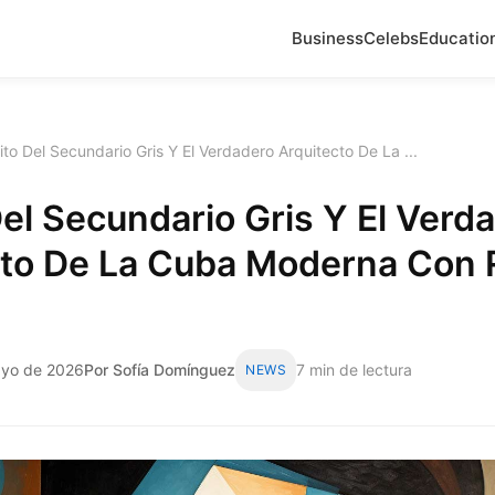
Business
Celebs
Educatio
ito Del Secundario Gris Y El Verdadero Arquitecto De La ...
Del Secundario Gris Y El Verd
cto De La Cuba Moderna Con 
ayo de 2026
Por Sofía Domínguez
7 min de lectura
NEWS