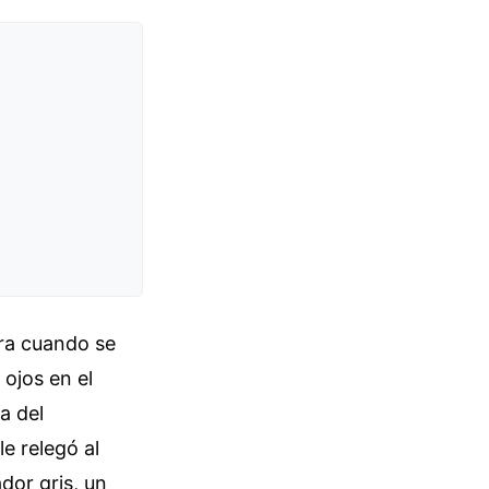
era cuando se
 ojos en el
a del
e relegó al
dor gris, un