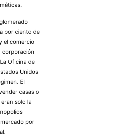
méticas.
nglomerado
a por ciento de
 y el comercio
a corporación
La Oficina de
Estados Unidos
égimen. El
 vender casas o
 eran solo la
onopolios
al mercado por
al.