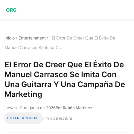
ORG
Inicio
›
Entertainment
›
El Error De Creer Que El Éxito De
Manuel Carrasco Se Imita C...
El Error De Creer Que El Éxito De
Manuel Carrasco Se Imita Con
Una Guitarra Y Una Campaña De
Marketing
jueves, 11 de junio de 2026
Por Rubén Martínez
ENTERTAINMENT
7 min de lectura