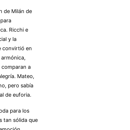
n de Milán de
 para
ca. Ricchi e
al y la
e convirtió en
n armónica,
s comparan a
legría. Mateo,
no, pero sabía
l de euforia.
oda para los
s tan sólida que
 emoción.