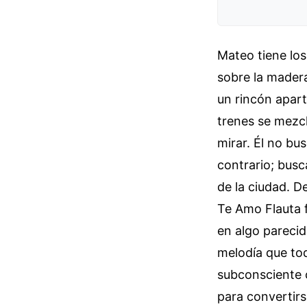
Mateo tiene los
sobre la madera
un rincón apart
trenes se mezcl
mirar. Él no bu
contrario; busc
de la ciudad. D
Te Amo Flauta f
en algo pareci
melodía que tod
subconsciente c
para convertirs