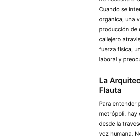
Cuando se inter
orgánica, una v
producción de e
callejero atrav
fuerza física, 
laboral y preo
La Arquite
Flauta
Para entender p
metrópoli, hay q
desde la traves
voz humana. No 