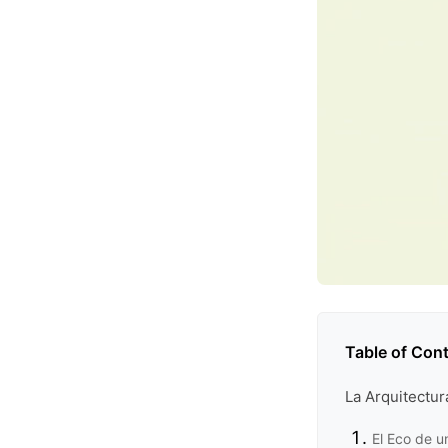
Table of Con
La Arquitectu
El Eco de u