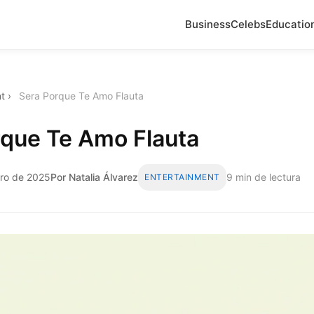
Business
Celebs
Educatio
t
›
Sera Porque Te Amo Flauta
rque Te Amo Flauta
ero de 2025
Por Natalia Álvarez
9 min de lectura
ENTERTAINMENT