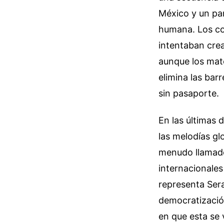
México y un pa
humana. Los com
intentaban crea
aunque los mat
elimina las bar
sin pasaporte.
En las últimas 
las melodías gl
menudo llamado
internacionale
representa Ser
democratización
en que esta se 