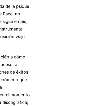
a de la psique
e Pace, no
 sigue en pie,
instrumental
osición viaje
ención a cómo
roceso, a
ones de éxitos
 fenómeno que
a
a en el momento
 discográfica;