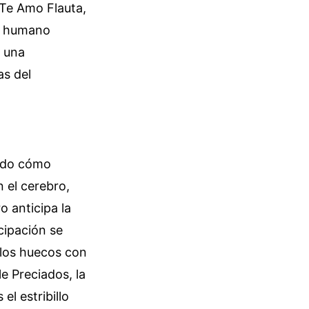
e Te Amo Flauta,
do humano
s una
as del
iado cómo
 el cerebro,
o anticipa la
icipación se
a los huecos con
e Preciados, la
l estribillo