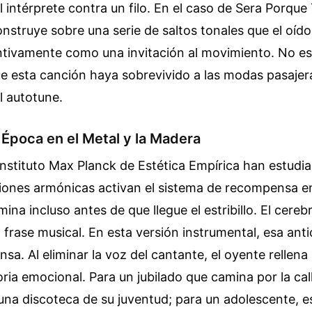
el intérprete contra un filo. En el caso de Sera Porqu
onstruye sobre una serie de saltos tonales que el oí
intivamente como una invitación al movimiento. No e
e esta canción haya sobrevivido a las modas pasajer
l autotune.
 Época en el Metal y la Madera
 Instituto Max Planck de Estética Empírica han estud
iones armónicas activan el sistema de recompensa en
na incluso antes de que llegue el estribillo. El cerebr
a frase musical. En esta versión instrumental, esa ant
nsa. Al eliminar la voz del cantante, el oyente rellen
ia emocional. Para un jubilado que camina por la call
na discoteca de su juventud; para un adolescente, es e