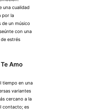
e una cualidad
 por la
es de un músico
anseúnte con una
 de estrés
e Te Amo
el tiempo en una
versas variantes
ás cercano a la
l contacto; es