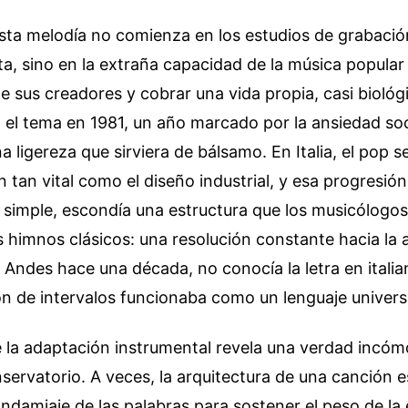
esta melodía no comienza en los estudios de grabació
a, sino en la extraña capacidad de la música popular
 sus creadores y cobrar una vida propia, casi biológi
 el tema en 1981, un año marcado por la ansiedad soci
 ligereza que sirviera de bálsamo. En Italia, el pop s
 tan vital como el diseño industrial, y esa progresió
simple, escondía una estructura que los musicólogo
himnos clásicos: una resolución constante hacia la a
s Andes hace una década, no conocía la letra en italia
n de intervalos funcionaba como un lenguaje universa
 la adaptación instrumental revela una verdad incóm
nservatorio. A veces, la arquitectura de una canción e
andamiaje de las palabras para sostener el peso de la