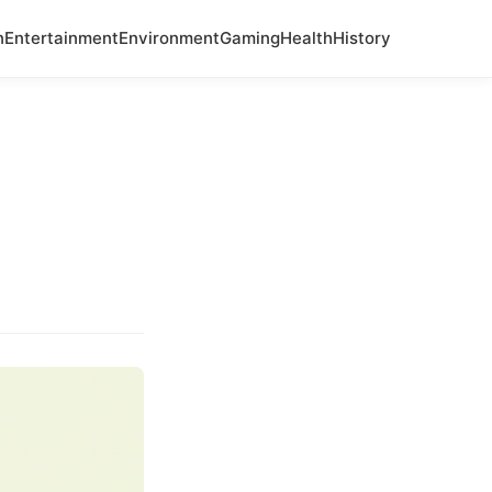
n
Entertainment
Environment
Gaming
Health
History