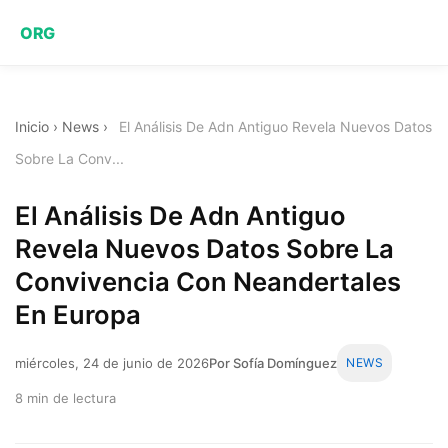
ORG
Inicio
›
News
›
El Análisis De Adn Antiguo Revela Nuevos Datos
Sobre La Conv...
El Análisis De Adn Antiguo
Revela Nuevos Datos Sobre La
Convivencia Con Neandertales
En Europa
miércoles, 24 de junio de 2026
Por Sofía Domínguez
NEWS
8 min de lectura