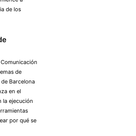
ia de los
de
la Comunicación
stemas de
d de Barcelona
za en el
n la ejecución
erramientas
ear por qué se