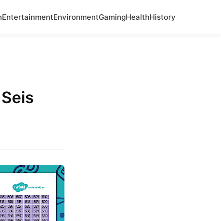
n
Entertainment
Environment
Gaming
Health
History
 Seis