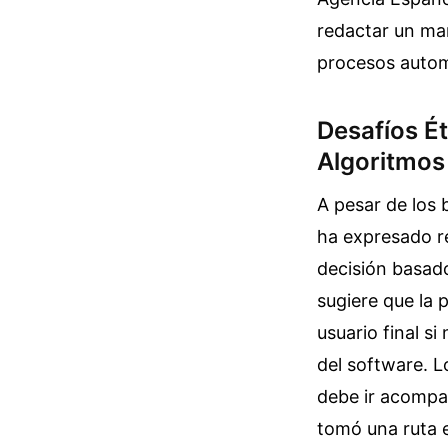
redactar un mar
procesos autom
Desafíos É
Algoritmos
A pesar de los 
ha expresado r
decisión basado
sugiere que la 
usuario final s
del software. L
debe ir acompa
tomó una ruta 