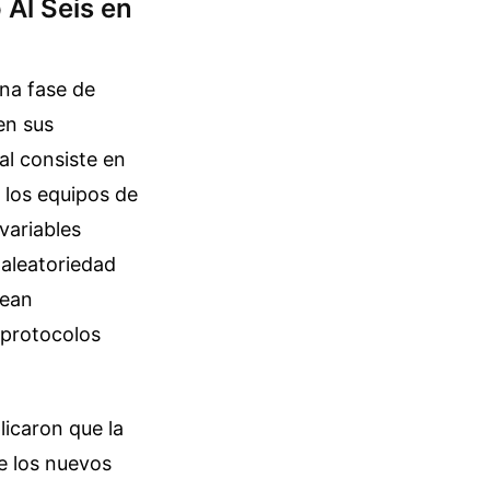
 Al Seis en
una fase de
en sus
al consiste en
a los equipos de
variables
 aleatoriedad
vean
 protocolos
licaron que la
e los nuevos