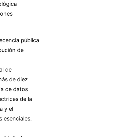
ológica
iones
ecencia pública
bución de
al de
más de diez
ia de datos
ectrices de la
a y el
s esenciales.