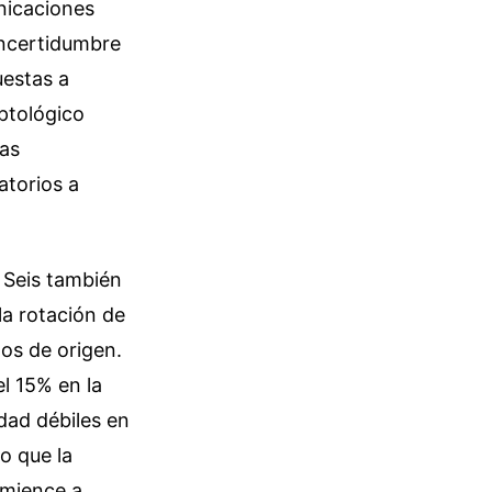
nicaciones
incertidumbre
uestas a
iptológico
las
atorios a
 Seis también
la rotación de
os de origen.
l 15% en la
dad débiles en
o que la
omience a