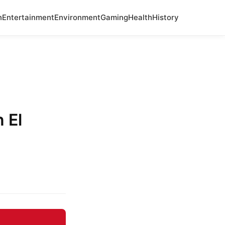
n
Entertainment
Environment
Gaming
Health
History
 El