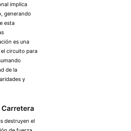
onal implica
no, generando
e esta
as
ación es una
l circuito para
, sumando
ad de la
laridades y
a Carretera
s destruyen el
ión de fuerza