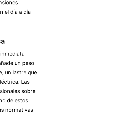
ensiones
 el día a día
ca
 inmediata
 añade un peso
, un lastre que
éctrica. Las
sionales sobre
rno de estos
as normativas