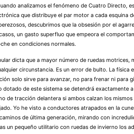
 Cuando analizamos el fenómeno de Cuatro Directo, e
trónica que distribuye el par motor a cada esquina de
perezosos, descubrimos que la obsesión por el agarre 
 casos, un gasto superfluo que empeora el comporta
oche en condiciones normales.
pular dicta que a mayor número de ruedas motrices,
alquier circunstancia. Es un error de bulto. La física
ción solo sirve para avanzar, no para frenar ni para g
o dotado de este sistema se detendrá exactamente a
uno de tracción delantera si ambos calzan los mismo
jado. Yo he visto a conductores atrapados en la cun
caminos de última generación, mirando con increduli
ras un pequeño utilitario con ruedas de invierno los a