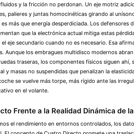
fluidos y la fricción no perdonan. Un eje motriz adici
es, palieres y juntas homocinéticas girando al uníso
o es más que energía desperdiciada. Los defensores d
mentan que la electrónica actual mitiga estas pérdid
el eje secundario cuando no es necesario. Esa afirm
s. Aunque los embragues multidisco modernos abran e
ruedas traseras, los componentes físicos siguen ahí
nal y masas no suspendidas que penalizan la elasticid
coche se vuelve más torpe, más rígido ante las irregu
tivo en el volante.
cto Frente a la Realidad Dinámica de l
os el rendimiento en entornos controlados, los dato
l. El concepto de Cuatro Directo promete una traslac