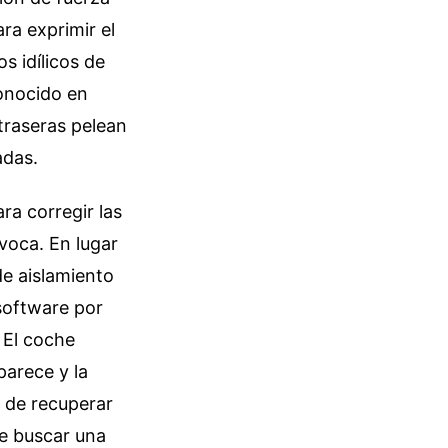
ra exprimir el
s idílicos de
conocido en
 traseras pelean
adas.
ra corregir las
voca. En lugar
e aislamiento
software por
 El coche
parece y la
l de recuperar
de buscar una