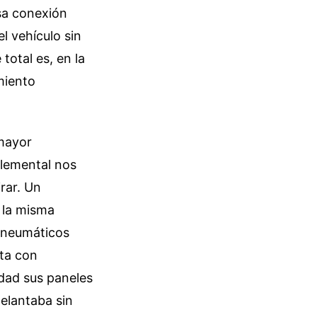
sa conexión
l vehículo sin
total es, en la
miento
 mayor
 elemental nos
irar. Un
 la misma
s neumáticos
eta con
dad sus paneles
delantaba sin