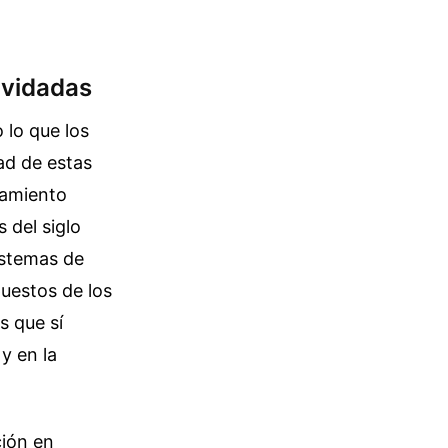
Olvidadas
 lo que los
ad de estas
namiento
 del siglo
sistemas de
puestos de los
s que sí
y en la
ción en