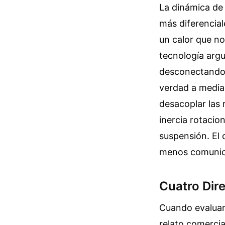
La dinámica de 
más diferencial
un calor que n
tecnología argu
desconectando 
verdad a media
desacoplar las 
inercia rotacio
suspensión. El 
menos comunica
Cuatro Dire
Cuando evaluam
relato comercia