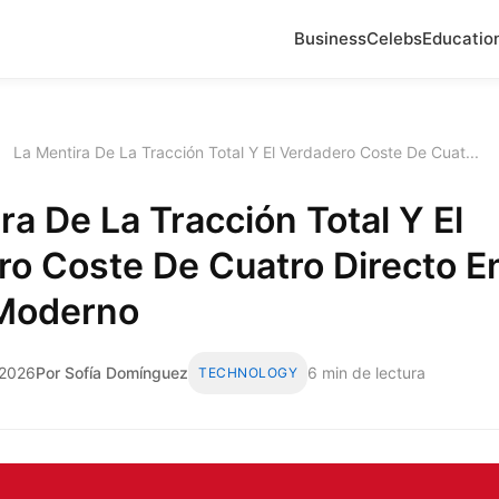
Business
Celebs
Educatio
›
La Mentira De La Tracción Total Y El Verdadero Coste De Cuat...
ra De La Tracción Total Y El
o Coste De Cuatro Directo En
 Moderno
 2026
Por Sofía Domínguez
6 min de lectura
TECHNOLOGY