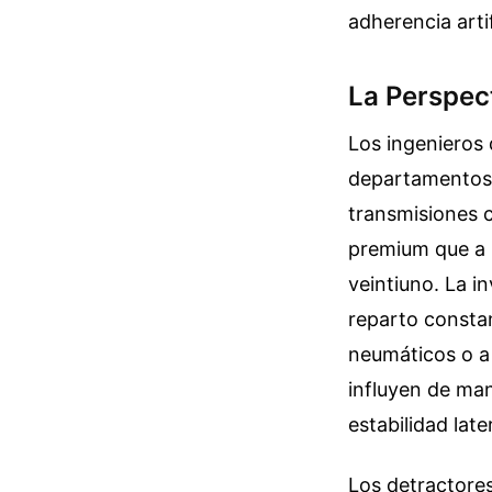
adherencia arti
La Perspect
Los ingenieros 
departamentos d
transmisiones 
premium que a u
veintiuno. La i
reparto constan
neumáticos o a 
influyen de man
estabilidad later
Los detractores