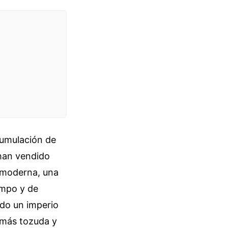
cumulación de
 han vendido
n moderna, una
empo y de
ado un imperio
 más tozuda y