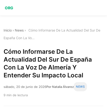
ORG
Inicio
›
News
›
Cómo Informarse De La Actualidad Del Sur De
España Con La Vo...
Cómo Informarse De La
Actualidad Del Sur De España
Con La Voz De Almería Y
Entender Su Impacto Local
sábado, 20 de junio de 2026
Por Natalia Álvarez
NEWS
9 min de lectura