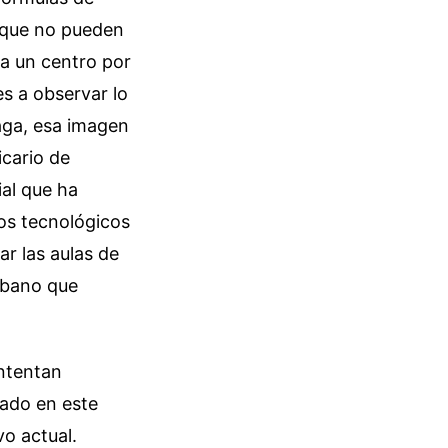
d que no pueden
 a un centro por
es a observar lo
aga, esa imagen
cario de
ial que ha
ros tecnológicos
ar las aulas de
rbano que
ntentan
trado en este
vo actual.