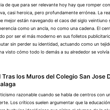
cia de que para ser relevante hoy hay que romper con
iva, casi heroica, pero profundamente errónea. La rea
ue mejor están navegando el caos del siglo veintiuno 
u herencia como un ancla, no como una cadena. El ce
do por ser el más moderno en sus folletos publicitario
utar sin perder su identidad, actuando como un teji
 ha visto cómo todo lo demás a su alrededor se volvía 
 Tras los Muros del Colegio San Jose 
alaga
pticismo razonable cuando se habla de centros con u
uerte. Los críticos suelen argumentar que la educació