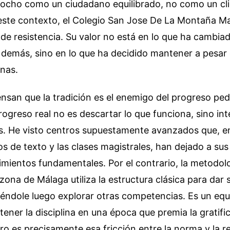
ciocho como un ciudadano equilibrado, no como un cl
 este contexto, el Colegio San Jose De La Montaña M
 de resistencia. Su valor no está en lo que ha cambia
 demás, sino en lo que ha decidido mantener a pesar 
rnas.
nsan que la tradición es el enemigo del progreso pe
rogreso real no es descartar lo que funciona, sino int
s. He visto centros supuestamente avanzados que, e
bros de texto y las clases magistrales, han dejado a s
mientos fundamentales. Por el contrario, la metodol
 zona de Málaga utiliza la estructura clásica para dar 
éndole luego explorar otras competencias. Es un equil
tener la disciplina en una época que premia la gratifi
ro es precisamente esa fricción entre la norma y la re