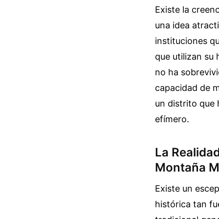
Existe la creen
una idea atract
instituciones q
que utilizan s
no ha sobrevivi
capacidad de m
un distrito que
efímero.
La Realidad
Montaña M
Existe un esce
histórica tan f