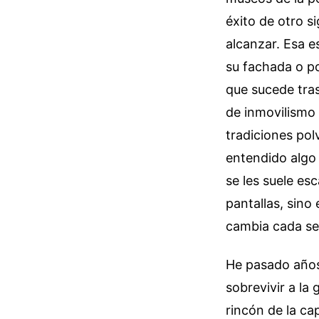
éxito de otro s
alcanzar. Esa e
su fachada o po
que sucede tra
de inmovilismo
tradiciones pol
entendido algo 
se les suele es
pantallas, sin
cambia cada s
He pasado años
sobrevivir a la 
rincón de la ca