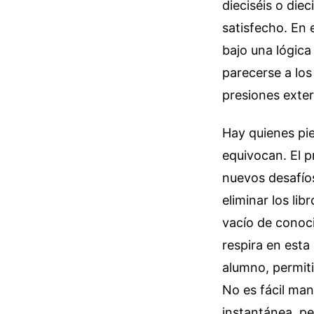
dieciséis o die
satisfecho. En
bajo una lógica
parecerse a los
presiones exte
Hay quienes pie
equivocan. El p
nuevos desafío
eliminar los li
vacío de conoci
respira en esta
alumno, permiti
No es fácil man
instantánea, pe