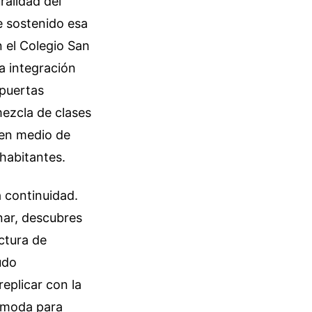
ralidad del
e sostenido esa
n el Colegio San
a integración
 puertas
mezcla de clases
 en medio de
habitantes.
 continuidad.
nar, descubres
ctura de
udo
eplicar con la
e moda para