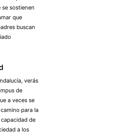
 se sostienen
ramar que
 padres buscan
siado
d
ndalucía, verás
campus de
que a veces se
 camino para la
a capacidad de
ciedad a los