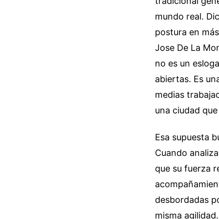
tradicional gen
mundo real. Di
postura en más 
Jose De La Mont
no es un esloga
abiertas. Es un
medias trabajad
una ciudad que 
Esa supuesta b
Cuando analizas
que su fuerza r
acompañamiento
desbordadas por
misma agilidad.