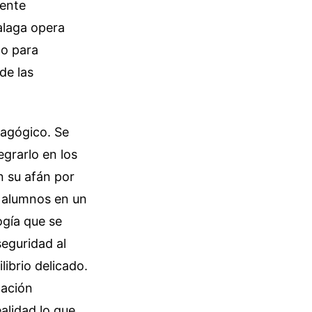
iente
alaga opera
do para
de las
dagógico. Se
egrarlo en los
n su afán por
us alumnos en un
ogía que se
seguridad al
ibrio delicado.
cación
alidad lo que