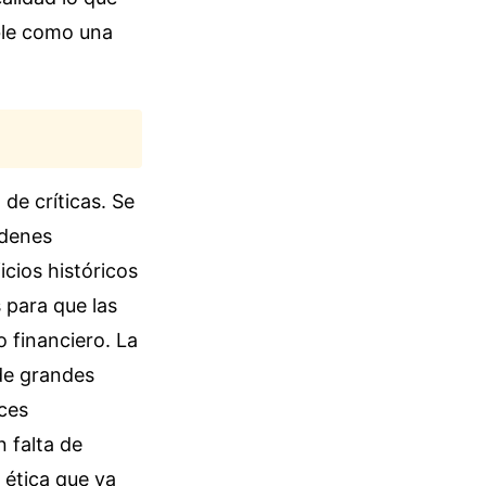
ble como una
de críticas. Se
rdenes
icios históricos
 para que las
o financiero. La
de grandes
nces
 falta de
 ética que ya