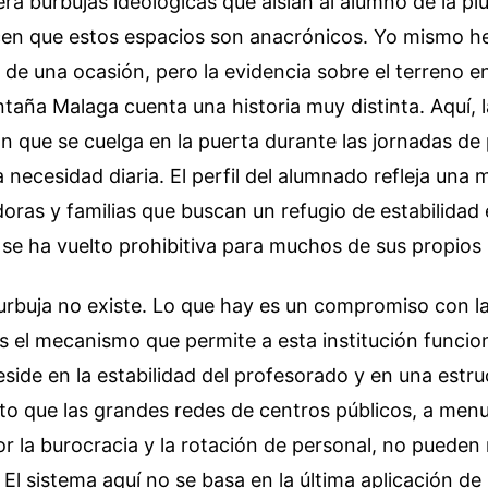
era burbujas ideológicas que aíslan al alumno de la plu
cen que estos espacios son anacrónicos. Yo mismo h
de una ocasión, pero la evidencia sobre el terreno e
aña Malaga cuenta una historia muy distinta. Aquí, l
n que se cuelga en la puerta durante las jornadas de
a necesidad diaria. El perfil del alumnado refleja una 
oras y familias que buscan un refugio de estabilidad
se ha vuelto prohibitiva para muchos de sus propios 
urbuja no existe. Lo que hay es un compromiso con la
 el mecanismo que permite a esta institución funcio
eside en la estabilidad del profesorado y en una estru
 que las grandes redes de centros públicos, a men
 la burocracia y la rotación de personal, no pueden r
 El sistema aquí no se basa en la última aplicación d