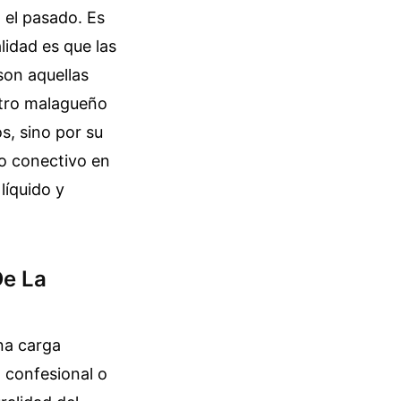
 el pasado. Es
lidad es que las
son aquellas
ntro malagueño
s, sino por su
do conectivo en
líquido y
De La
na carga
n confesional o