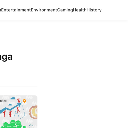
n
Entertainment
Environment
Gaming
Health
History
aga