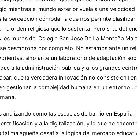
iglo mientras el mundo exterior vuela a una velocida
s la percepción cómoda, la que nos permite clasificar
r la orden religiosa que lo sustenta. Pero si te detien
s los muros del Colegio San Jose De La Montaña Mal
 se desmorona por completo. No estamos ante un reli
vorientas, sino ante un laboratorio de adaptación soc
que a la administración pública y a los grandes cent
capar: que la verdadera innovación no consiste en llen
o en gestionar la complejidad humana en un entorno u
emana.
 analizando cómo las escuelas de barrio en España i
gentrificación y a la digitalización, y lo que he encon
pital malagueña desafía la lógica del mercado educati