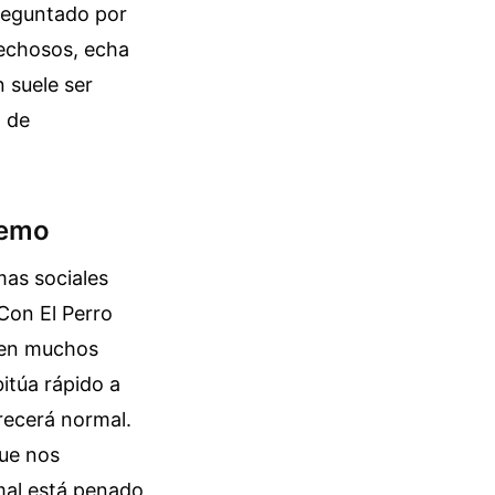
preguntado por
pechosos, echa
 suele ser
a de
remo
as sociales
 Con El Perro
d en muchos
itúa rápido a
recerá normal.
que nos
mal está penado