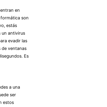
uentran en
informática son
vo, estás
 un antivirus
ara evadir las
os de ventanas
lisegundos. Es
edes a una
uede ser
n estos