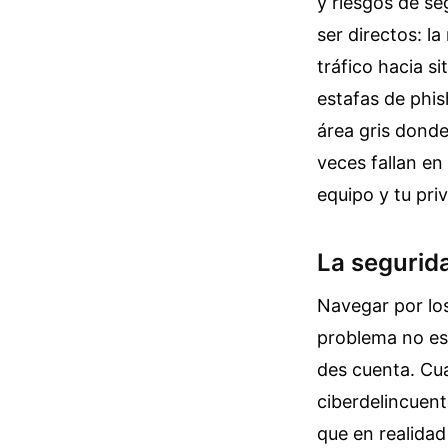
y riesgos de se
ser directos: l
tráfico hacia s
estafas de phis
área gris donde 
veces fallan en 
equipo y tu pri
La segurid
Navegar por los
problema no es 
des cuenta. Cua
ciberdelincuent
que en realida