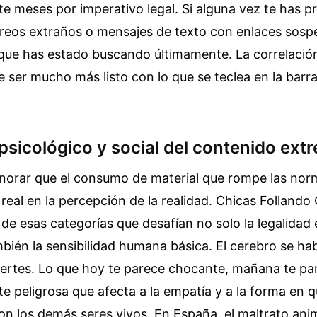
te meses por imperativo legal. Si alguna vez te has 
rreos extraños o mensajes de texto con enlaces sos
 que has estado buscando últimamente. La correlación
e ser mucho más listo con lo que se teclea en la barr
psicológico y social del contenido ext
orar que el consumo de material que rompe las norm
 real en la percepción de la realidad. Chicas Follando
de esas categorías que desafían no solo la legalida
mbién la sensibilidad humana básica. El cerebro se hab
uertes. Lo que hoy te parece chocante, mañana te pa
e peligrosa que afecta a la empatía y a la forma en 
on los demás seres vivos. En España, el maltrato ani