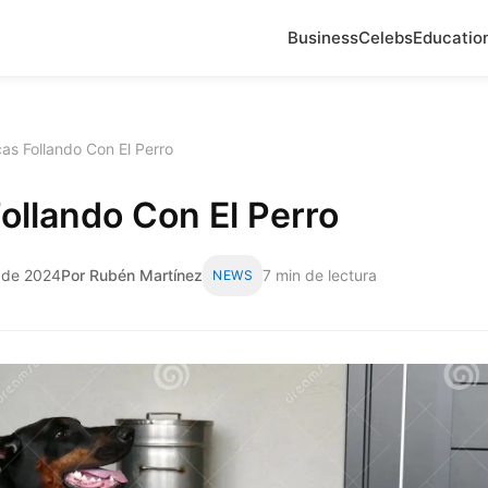
Business
Celebs
Educatio
as Follando Con El Perro
ollando Con El Perro
o de 2024
Por Rubén Martínez
7 min de lectura
NEWS