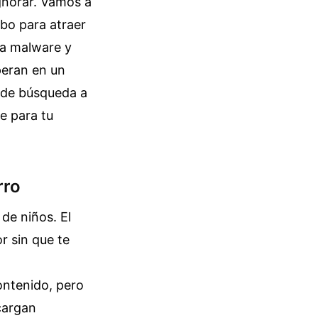
ignorar. Vamos a
ebo para atraer
 a malware y
peran en un
os de búsqueda a
te para tu
rro
de niños. El
r sin que te
ontenido, pero
cargan