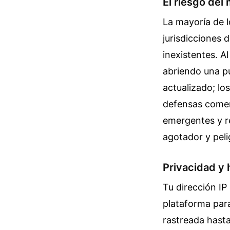
El riesgo del
La mayoría de l
jurisdicciones 
inexistentes. A
abriendo una pu
actualizado; lo
defensas comerc
emergentes y re
agotador y peli
Privacidad y h
Tu dirección IP
plataforma para
rastreada hasta