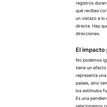
registros duran
qué recibes co
un vistazo a lo
directa. Hay qu
direcciones.
El impacto 
No podemos ign
tiene un efecto
representa una 
países, sino ta
los estímulos f
Es una pendient
relacionamos c