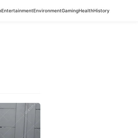
n
Entertainment
Environment
Gaming
Health
History