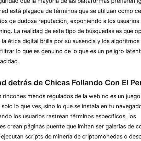
guridad que la mayoría de las plataformas prefieren 
a red está plagada de términos que se utilizan como c
itios de dudosa reputación, exponiendo a los usuarios
hing. La realidad de este tipo de búsquedas es que o
la ética digital brilla por su ausencia y los algoritm
filtrar lo que es genuino de lo que es un peligro laten
vacidad.
ad detrás de Chicas Follando Con El Pe
 rincones menos regulados de la web no es un juego 
solo lo que ves, sino lo que se instala en tu navegado
ndo los usuarios rastrean términos específicos, los
es crean páginas puente que imitan ser galerías de c
d ejecutan scripts de minería de criptomonedas o des