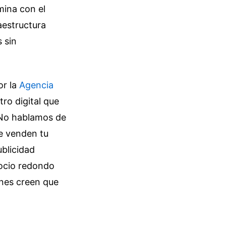
mina con el
raestructura
s sin
or la
Agencia
tro digital que
. No hablamos de
ue venden tu
blicidad
gocio redondo
enes creen que