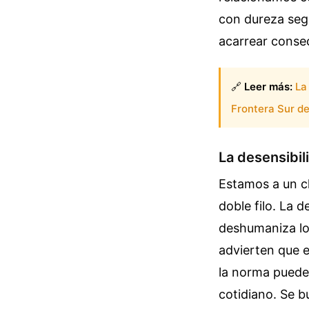
con dureza seg
acarrear consec
🔗
Leer más:
La
Frontera Sur d
La desensibili
Estamos a un cl
doble filo. La 
deshumaniza lo 
advierten que 
la norma puede 
cotidiano. Se b