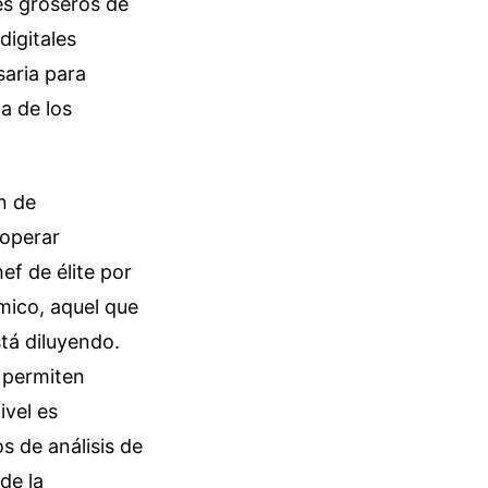
es groseros de
digitales
aria para
ca de los
n de
operar
f de élite por
mico, aquel que
tá diluyendo.
o permiten
ivel es
s de análisis de
de la