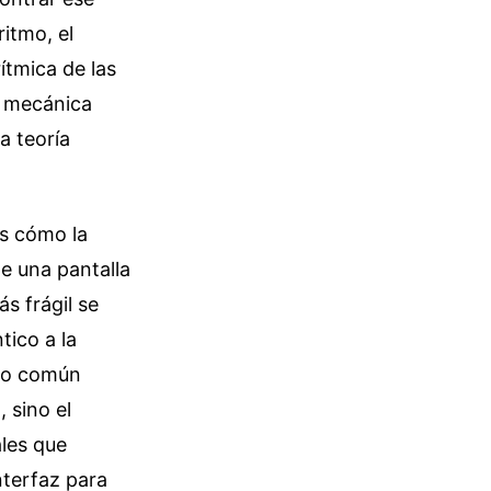
itmo, el
ítmica de las
a mecánica
a teoría
os cómo la
e una pantalla
s frágil se
tico a la
imo común
 sino el
ales que
terfaz para