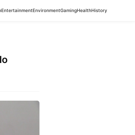
n
Entertainment
Environment
Gaming
Health
History
lo