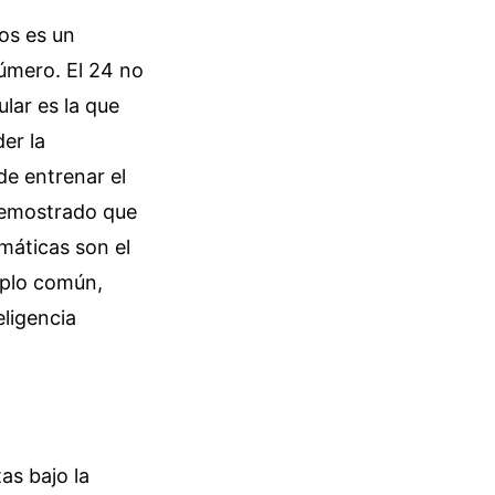
os es un
número. El 24 no
ular es la que
er la
de entrenar el
 demostrado que
máticas son el
iplo común,
ligencia
as bajo la