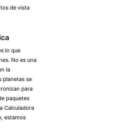
tos de vista
ica
s lo que
nes. No es una
en la
s planetas se
cronizan para
 de paquetes
a Calculadora
o, estamos