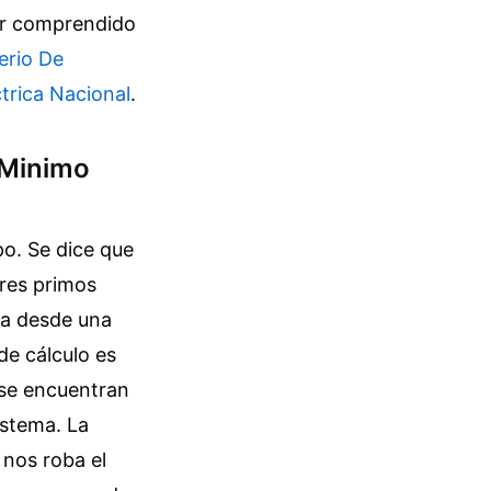
er comprendido
terio De
trica Nacional
.
e Minimo
po. Se dice que
res primos
ca desde una
de cálculo es
5 se encuentran
istema. La
 nos roba el