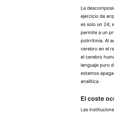
La descomposic
ejercicio de ar
es solo un 24; 
permite a un p
polirritmia. Al
cerebro en el 
el cerebro hum
lenguaje puro d
estamos apagan
analítica.
El coste oc
Las institucion