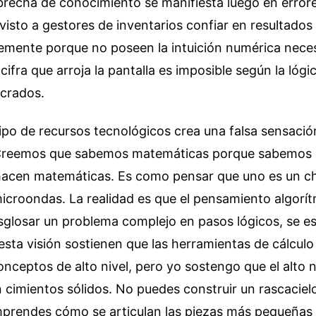
brecha de conocimiento se manifiesta luego en error
visto a gestores de inventarios confiar en resultados 
emente porque no poseen la intuición numérica neces
cifra que arroja la pantalla es imposible según la lógi
ucrados.
tipo de recursos tecnológicos crea una falsa sensació
Creemos que sabemos matemáticas porque sabemos 
acen matemáticas. Es como pensar que uno es un che
icroondas. La realidad es que el pensamiento algorít
glosar un problema complejo en pasos lógicos, se es
 esta visión sostienen que las herramientas de cálcul
nceptos de alto nivel, pero yo sostengo que el alto n
n cimientos sólidos. No puedes construir un rascacielo
mprendes cómo se articulan las piezas más pequeñas 