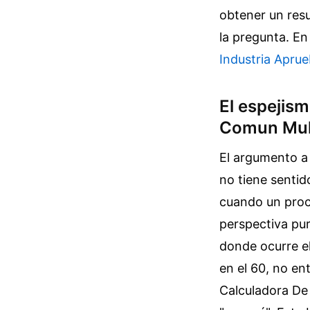
obtener un res
la pregunta.
En
Industria Apru
El espejism
Comun Mul
El argumento a 
no tiene senti
cuando un proc
perspectiva pura
donde ocurre el
en el 60, no en
Calculadora De