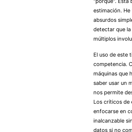
"porqué". Esta 
estimación. He 
absurdos simpl
detectar que la 
múltiplos invol
El uso de este 
competencia. 
máquinas que h
saber usar un m
nos permite des
Los críticos de
enfocarse en co
inalcanzable si
datos si no co