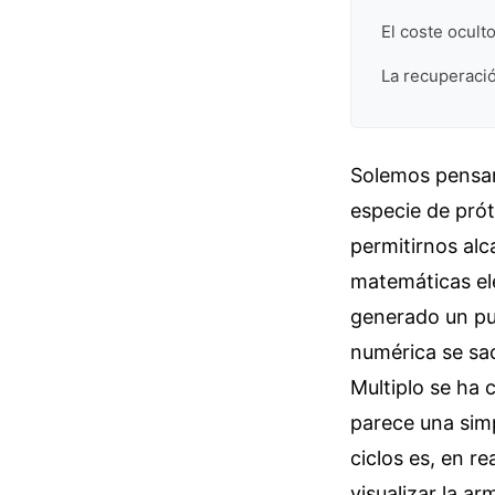
El coste ocult
La recuperació
Solemos pensar 
especie de prót
permitirnos alc
matemáticas el
generado un pu
numérica se sac
Multiplo se ha 
parece una sim
ciclos es, en r
visualizar la a