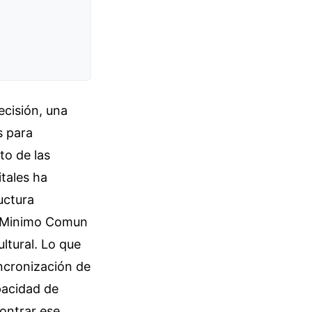
ecisión, una
s para
to de las
tales ha
uctura
De Minimo Comun
ltural. Lo que
ncronización de
pacidad de
contrar ese