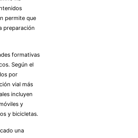
ontenidos
ón permite que
la preparación
dades formativas
icos. Según el
los por
ción vial más
ales incluyen
móviles y
s y bicicletas.
ocado una