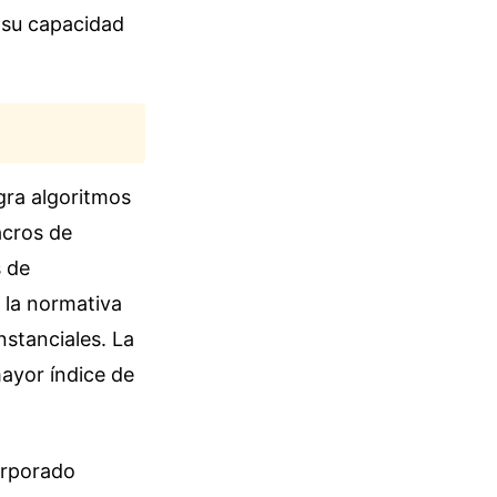
a su capacidad
gra algoritmos
acros de
s de
 la normativa
nstanciales. La
mayor índice de
orporado