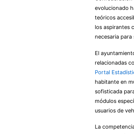
evolucionado ha
teóricos accesi
los aspirantes 
necesaria para 
El ayuntamiento
relacionadas co
Portal Estadís
habitante en m
sofisticada par
módulos específ
usuarios de veh
La competencia