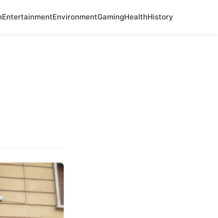
n
Entertainment
Environment
Gaming
Health
History