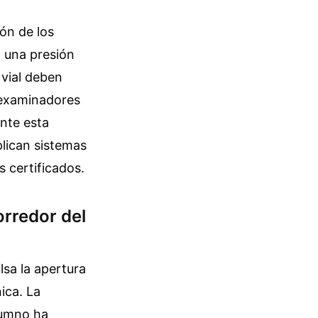
ón de los
 una presión
 vial deben
s examinadores
Ante esta
plican sistemas
s certificados.
orredor del
lsa la apertura
ica. La
lumno ha