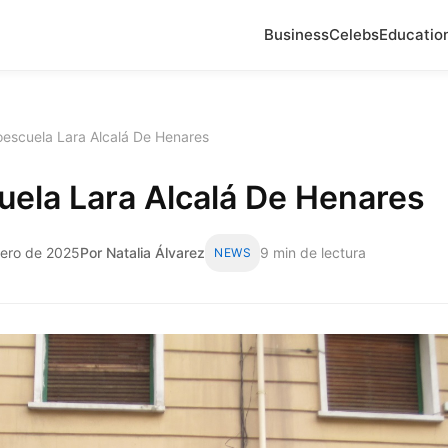
Business
Celebs
Educatio
oescuela Lara Alcalá De Henares
ela Lara Alcalá De Henares
rero de 2025
Por Natalia Álvarez
9 min de lectura
NEWS