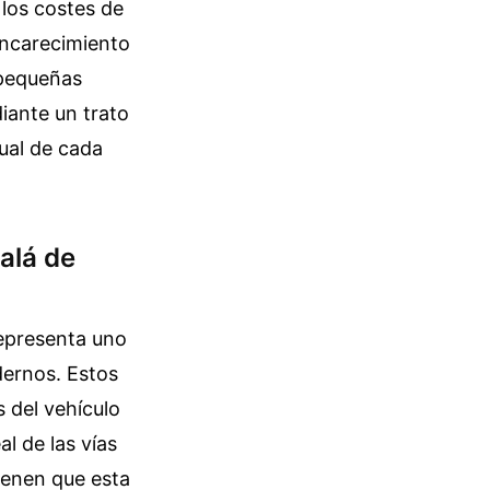
 los costes de
encarecimiento
 pequeñas
iante un trato
ual de cada
alá de
representa uno
dernos. Estos
s del vehículo
l de las vías
tienen que esta