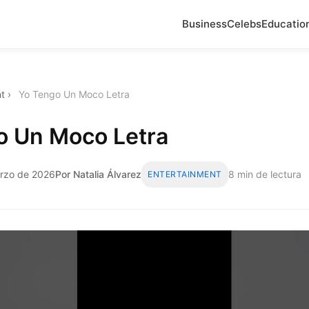
Business
Celebs
Educatio
t
›
Yo Tengo Un Moco Letra
o Un Moco Letra
arzo de 2026
Por Natalia Álvarez
8 min de lectura
ENTERTAINMENT