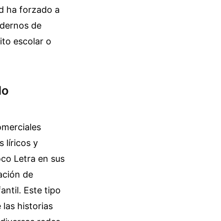
ad ha forzado a
modernos de
ito escolar o
do
omerciales
líricos y
co Letra en sus
ación de
ntil. Este tipo
las historias