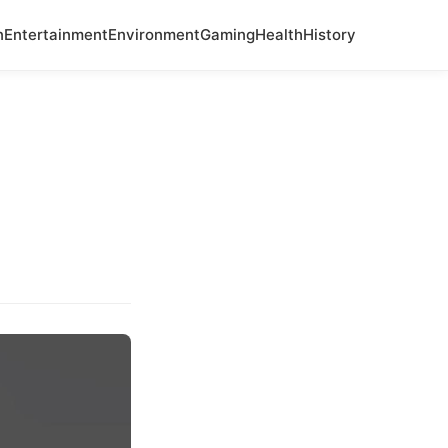
n
Entertainment
Environment
Gaming
Health
History