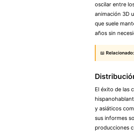
oscilar entre l
animación 3D ut
que suele mante
años sin necesi
📖
Relacionado:
Distribució
El éxito de las 
hispanohablant
y asiáticos com
sus informes so
producciones cu