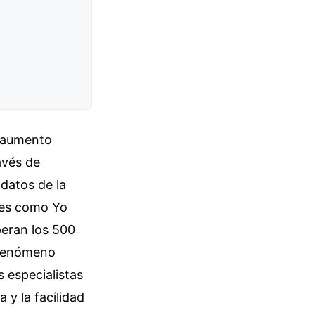
n aumento
avés de
 datos de la
nes como Yo
eran los 500
e fenómeno
s especialistas
 y la facilidad