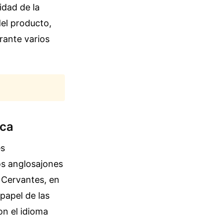
idad de la
del producto,
rante varios
ica
es
os anglosajones
o Cervantes, en
papel de las
on el idioma