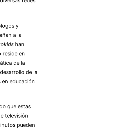
 diversas redes
ólogos y
añan a la
gokids
han
o reside en
ática de la
desarrollo de la
s en educación
do que estas
e televisión
 minutos pueden