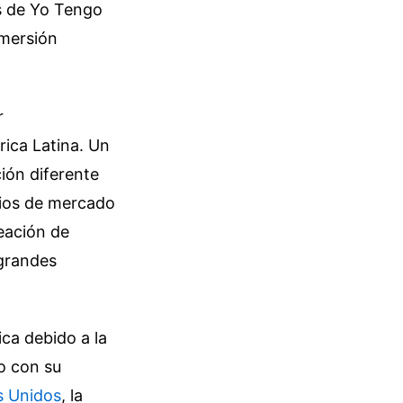
as de Yo Tengo
nmersión
r
rica Latina. Un
ión diferente
udios de mercado
reación de
 grandes
ca debido a la
o con su
s Unidos
, la