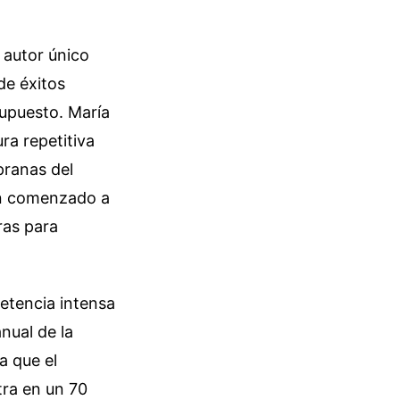
 autor único
de éxitos
upuesto. María
ra repetitiva
pranas del
han comenzado a
ras para
petencia intensa
nual de la
a que el
tra en un 70