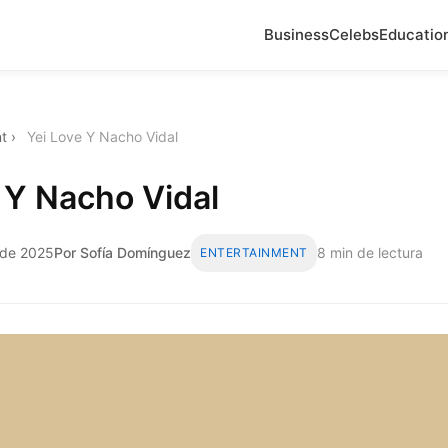
Business
Celebs
Educatio
t
›
Yei Love Y Nacho Vidal
 Y Nacho Vidal
 de 2025
Por Sofía Domínguez
8 min de lectura
ENTERTAINMENT