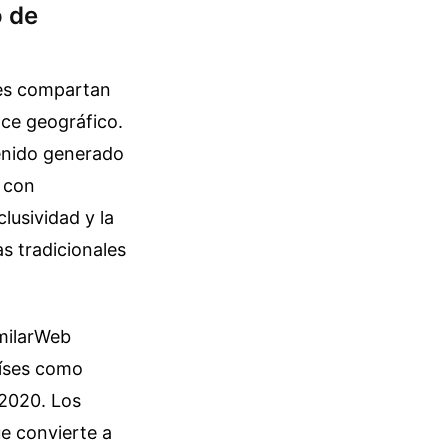
o de
res compartan
nce geográfico.
tenido generado
l con
lusividad y la
as tradicionales
imilarWeb
aíses como
2020. Los
e convierte a