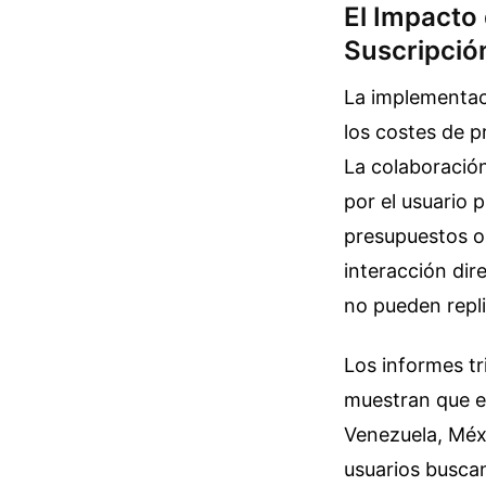
El Impacto 
Suscripció
La implementac
los costes de p
La colaboració
por el usuario 
presupuestos op
interacción dir
no pueden repli
Los informes t
muestran que el
Venezuela, Méx
usuarios busca