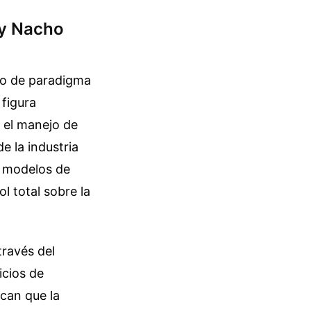
 y Nacho
bio de paradigma
 figura
 el manejo de
e la industria
ia modelos de
l total sobre la
través del
icios de
ican que la