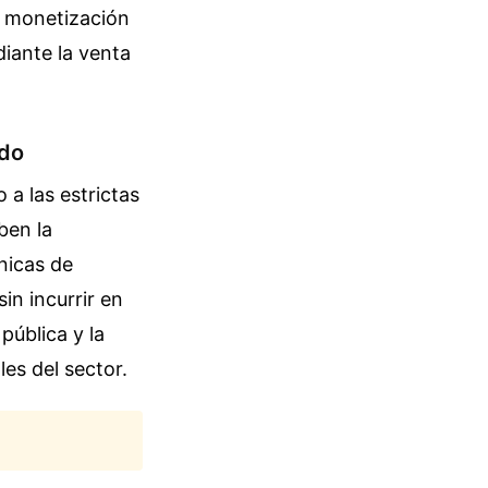
a monetización
diante la venta
ido
 a las estrictas
ben la
nicas de
sin incurrir en
 pública y la
les del sector.