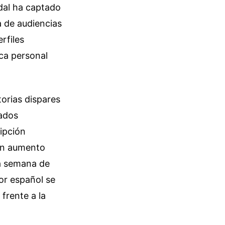
idal ha captado
a de audiencias
rfiles
ca personal
torias dispares
cados
ipción
 un aumento
ra semana de
or español se
frente a la