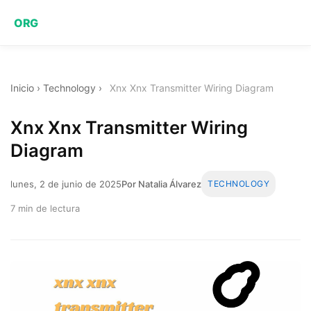
ORG
Inicio
›
Technology
›
Xnx Xnx Transmitter Wiring Diagram
Xnx Xnx Transmitter Wiring
Diagram
lunes, 2 de junio de 2025
Por Natalia Álvarez
TECHNOLOGY
7 min de lectura