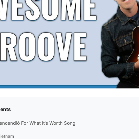
tents
 encendió For What It's Worth Song
Vietnam