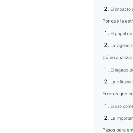
El impacto 
Por qué la est
El papel de 
La vigencia 
Cómo analizar 
El legado d
La influenc
Errores que co
El uso comer
La importan
Pasos para ent