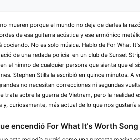
no mueren porque el mundo no deja de darles la razó
ordes de esa guitarra acústica y ese armónico metáli
á cociendo. No es solo música. Hablo de For What It
ació de una redada policial en un club de Sunset Stri
en el himno de cualquier persona que sienta que el si
ones. Stephen Stills la escribió en quince minutos. A v
randes no necesitan correcciones ni segundas vuelta
e trata sobre la guerra de Vietnam, pero la realidad
a y, curiosamente, más actual de lo que nos gustaría a
que encendió For What It's Worth Song
ue esta melodía surgió como una protesta masiva co