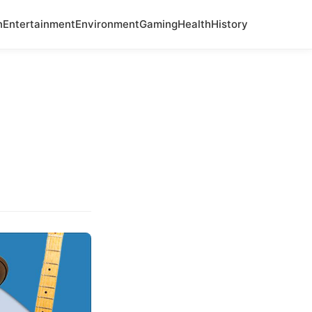
n
Entertainment
Environment
Gaming
Health
History