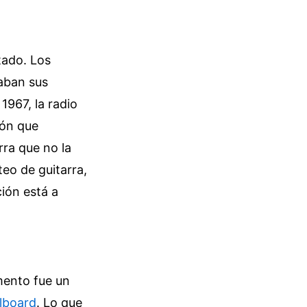
tado. Los
aban sus
 1967, la radio
gón que
rra que no la
teo de guitarra,
ión está a
mento fue un
llboard
. Lo que