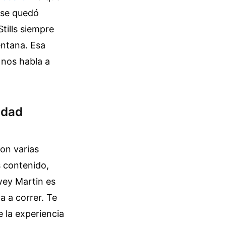
o se quedó
tills siempre
entana. Esa
 nos habla a
idad
ron varias
s contenido,
wey Martin es
 a correr. Te
 la experiencia