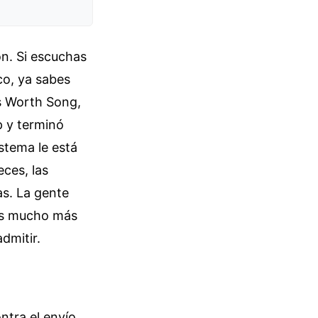
n. Si escuchas
co, ya sabes
's Worth Song,
p y terminó
stema le está
eces, las
s. La gente
 es mucho más
dmitir.
ntra el envío