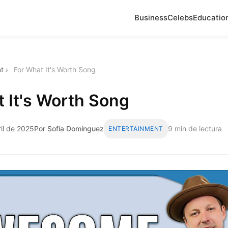
Business
Celebs
Educatio
t
›
For What It's Worth Song
 It's Worth Song
ril de 2025
Por Sofía Domínguez
9 min de lectura
ENTERTAINMENT