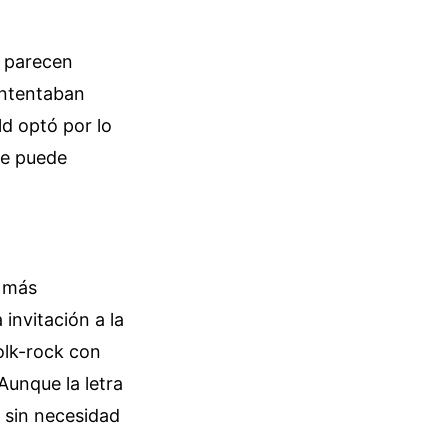
e parecen
intentaban
ld optó por lo
se puede
s más
invitación a la
olk-rock con
Aunque la letra
e sin necesidad