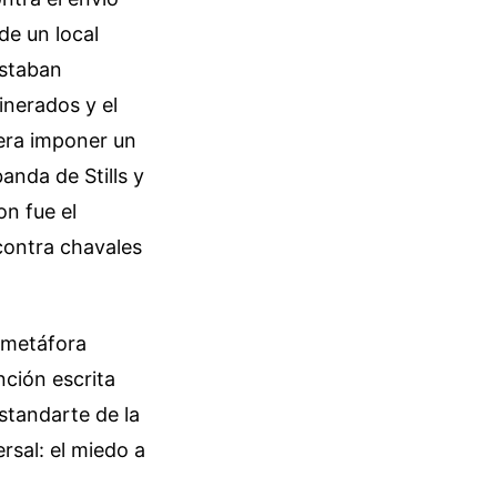
de un local
estaban
inerados y el
 era imponer un
anda de Stills y
on fue el
contra chavales
a metáfora
nción escrita
standarte de la
rsal: el miedo a