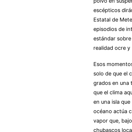
polvo en suspen
escépticos dirá
Estatal de Met
episodios de in
estándar sobre 
realidad ocre y
Esos momentos 
solo de que el 
grados en una 
que el clima aq
en una isla qu
océano actúa c
vapor que, bajo
chubascos local