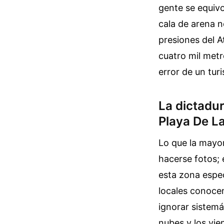
gente se equiv
cala de arena n
presiones del A
cuatro mil metr
error de un turi
La dictadur
Playa De L
Lo que la mayor
hacerse fotos; 
esta zona espe
locales conocen
ignorar sistemá
nubes y los vie