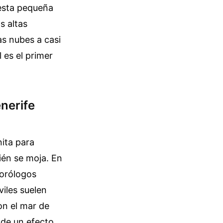
 esta pequeña
s altas
as nubes a casi
 es el primer
enerife
ita para
ién se moja. En
eorólogos
viles suelen
on el mar de
 de un efecto