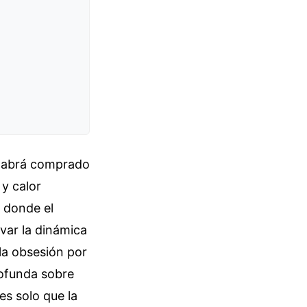
o habrá comprado
 y calor
e donde el
var la dinámica
la obsesión por
rofunda sobre
es solo que la