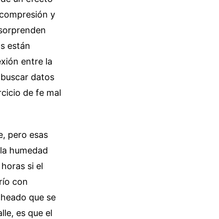
r compresión y
e sorprenden
s están
xión entre la
e buscar datos
cicio de fe mal
e, pero esas
e la humedad
horas si el
río con
cheado que se
le, es que el