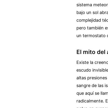
sistema meteoro
bajo un sol abr
complejidad téc
pero también e
un termostato d
El mito del
Existe la creen
escudo invisibl
altas presiones
sangre de las is
que aquí se lla
radicalmente. E