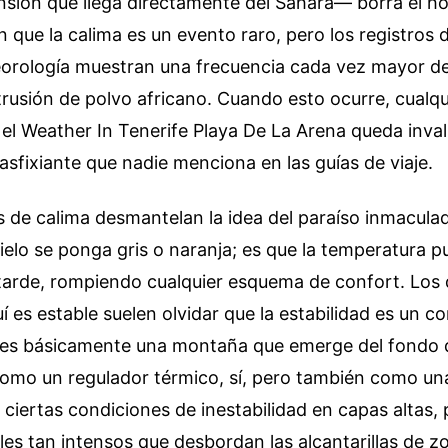
sión que llega directamente del Sahara— borra el ho
n que la calima es un evento raro, pero los registros 
eorología muestran una frecuencia cada vez mayor d
trusión de polvo africano. Cuando esto ocurre, cualqu
el Weather In Tenerife Playa De La Arena queda inva
 asfixiante que nadie menciona en las guías de viaje.
de calima desmantelan la idea del paraíso inmaculad
cielo se ponga gris o naranja; es que la temperatura p
tarde, rompiendo cualquier esquema de confort. Los
uí es estable suelen olvidar que la estabilidad es un c
e es básicamente una montaña que emerge del fondo d
omo un regulador térmico, sí, pero también como un
 ciertas condiciones de inestabilidad en capas altas,
es tan intensos que desbordan las alcantarillas de 