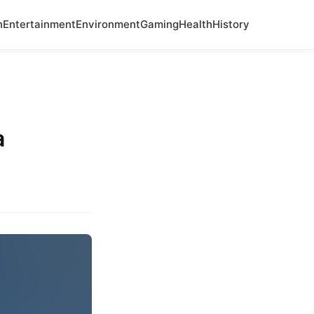
n
Entertainment
Environment
Gaming
Health
History
a