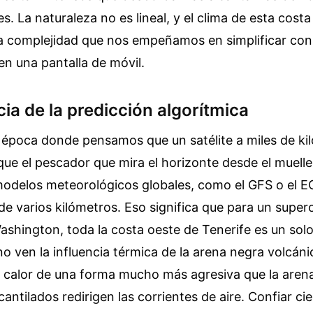
es. La naturaleza no es lineal, y el clima de esta costa
a complejidad que nos empeñamos en simplificar con
 en una pantalla de móvil.
ia de la predicción algorítmica
 época donde pensamos que un satélite a miles de ki
ue el pescador que mira el horizonte desde el muell
modelos meteorológicos globales, como el GFS o el 
de varios kilómetros. Eso significa que para un supe
shington, toda la costa oeste de Tenerife es un sol
no ven la influencia térmica de la arena negra volcá
a calor de una forma mucho más agresiva que la aren
antilados redirigen las corrientes de aire. Confiar c