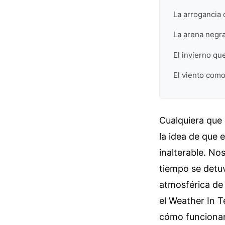
La arrogancia 
La arena negra
El invierno qu
El viento como
Cualquiera que 
la idea de que 
inalterable. No
tiempo se detuv
atmosférica de 
el Weather In 
cómo funcionan 