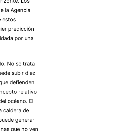
rizonte. Los
de la Agencia
e estos
ier predicción
lidada por una
o. No se trata
uede subir diez
 que defienden
oncepto relativo
el océano. El
a caldera de
 puede generar
zonas que no ven