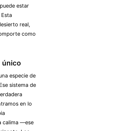
 puede estar
 Esta
esierto real,
 comporte como
r único
 una especie de
 Ese sistema de
 verdadera
entramos en lo
ia
la calima —ese