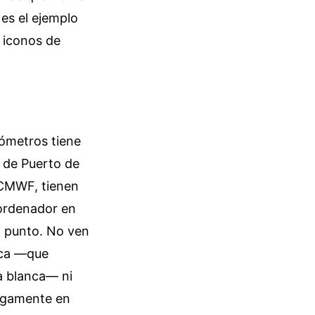
 es el ejemplo
 iconos de
lómetros tiene
e de Puerto de
ECMWF, tienen
rordenador en
o punto. No ven
nica —que
a blanca— ni
iegamente en