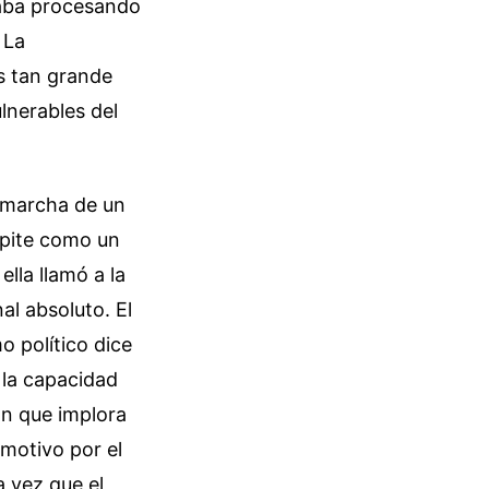
taba procesando
 La
es tan grande
lnerables del
a marcha de un
repite como un
lla llamó a la
al absoluto. El
o político dice
la capacidad
ón que implora
motivo por el
a vez que el