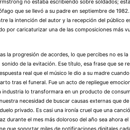
. Armstrong no estaba escribiendo sobre soldados; es
ófago que se llevó a su padre en septiembre de 1982.
re la intención del autor y la recepción del público 
o por caricaturizar una de las composiciones más vu
s la progresión de acordes, lo que percibes no es l
l sonido de la evitación. Ese título, esa frase que se 
respuesta real que el músico le dio a su madre cuando e
arto tras el funeral. Fue un acto de repliegue emocion
 industria lo transformara en un producto de consum
uestra necesidad de buscar causas externas que de 
 duelo privado. Es casi una ironía cruel que una canci
az durante el mes más doloroso del año sea ahora el 
iene que soportar miles de notificaciones digitales cad