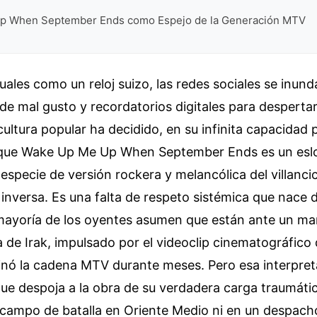
p When September Ends como Espejo de la Generación MTV
ales como un reloj suizo, las redes sociales se inun
de mal gusto y recordatorios digitales para despertar 
ultura popular ha decidido, en su infinita capacidad p
, que Wake Up Me Up When September Ends es un es
 especie de versión rockera y melancólica del villanc
 inversa. Es una falta de respeto sistémica que nace 
 mayoría de los oyentes asumen que están ante un man
a de Irak, impulsado por el videoclip cinematográfico
nó la cadena MTV durante meses. Pero esa interpret
que despoja a la obra de su verdadera carga traumáti
 campo de batalla en Oriente Medio ni en un despach