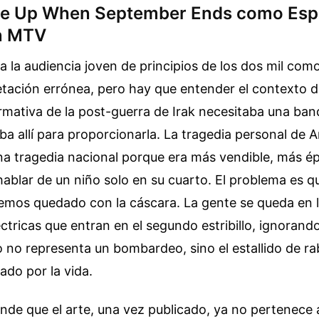
e Up When September Ends como Espe
n MTV
r a la audiencia joven de principios de los dos mil com
etación errónea, pero hay que entender el contexto d
rmativa de la post-guerra de Irak necesitaba una ban
a allí para proporcionarla. La tragedia personal de 
na tragedia nacional porque era más vendible, más é
blar de un niño solo en su cuarto. El problema es q
emos quedado con la cáscara. La gente se queda en l
léctricas que entran en el segundo estribillo, ignorand
o no representa un bombardeo, sino el estallido de ra
do por la vida.
nde que el arte, una vez publicado, ya no pertenece al