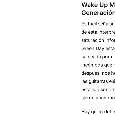
Wake Up M
Generació
Es fácil señala
de esta interpr
saturación info
Green Day estab
canjeada por u
incómoda que ha
después, nos h
las guitarras e
estallido sonor
siente abandona
Hay quien defie