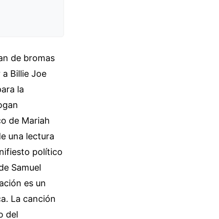
dan de bromas
a Billie Joe
ara la
logan
ico de Mariah
de una lectura
ifiesto político
 de Samuel
ación es un
ca. La canción
o del