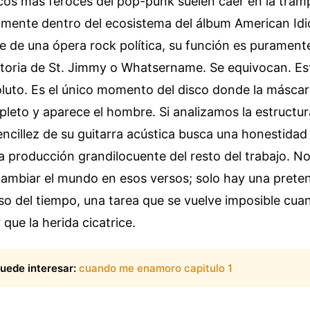
ticos más feroces del pop-punk suelen caer en la tram
camente dentro del ecosistema del álbum American Id
 de una ópera rock política, su función es puramente
storia de St. Jimmy o Whatsername. Se equivocan. Es
luto. Es el único momento del disco donde la máscar
leto y aparece el hombre. Si analizamos la estructur
ncillez de su guitarra acústica busca una honestidad
a producción grandilocuente del resto del trabajo. N
cambiar el mundo en esos versos; solo hay una prete
aso del tiempo, una tarea que se vuelve imposible cu
 que la herida cicatrice.
uede interesar:
cuando me enamoro capitulo 1