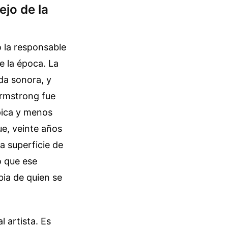
jo de la
o la responsable
e la época. La
da sonora, y
Armstrong fue
pica y menos
ue, veinte años
a superficie de
o que ese
bia de quien se
 artista. Es