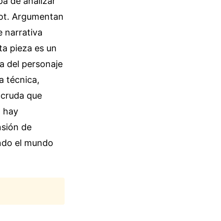
pa de analizar
iot. Argumentan
 narrativa
ta pieza es un
a del personaje
a técnica,
 cruda que
o hay
nsión de
ando el mundo