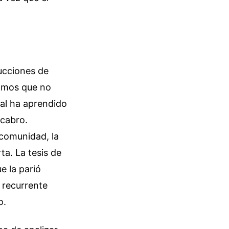
ucciones de
itmos que no
cal ha aprendido
acabro.
 comunidad, la
ta. La tesis de
e la parió
e recurrente
o.