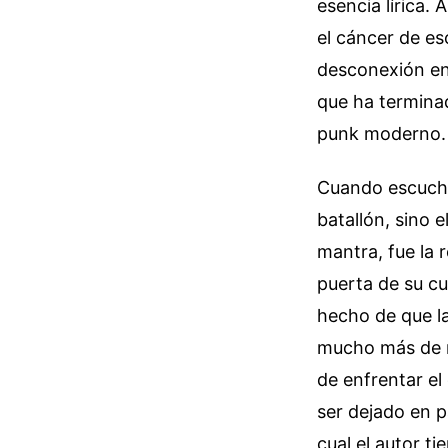
esencia lírica
el cáncer de es
desconexión ent
que ha terminad
punk moderno.
Cuando escucha
batallón, sino e
mantra, fue la 
puerta de su cu
hecho de que la
mucho más de n
de enfrentar el
ser dejado en p
cual el autor t