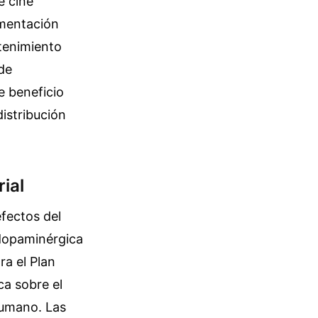
e cine
imentación
etenimiento
de
 beneficio
distribución
ial
fectos del
dopaminérgica
ra el Plan
ca sobre el
humano. Las