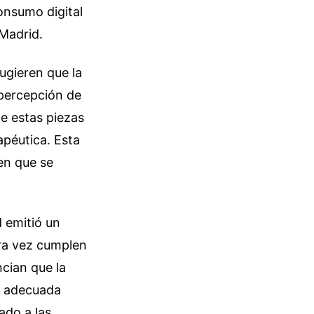
onsumo digital
Madrid.
ugieren que la
 percepción de
de estas piezas
apéutica. Esta
en que se
 emitió un
ara vez cumplen
cian que la
n adecuada
ado a las