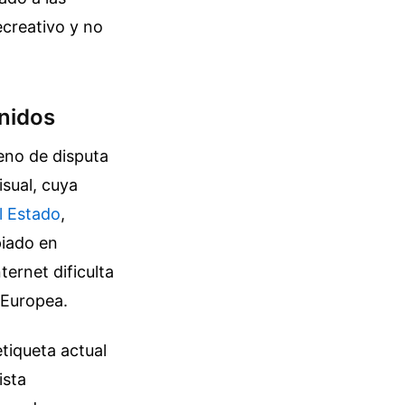
ecreativo y no
enidos
reno de disputa
sual, cuya
el Estado
,
piado en
ternet dificulta
 Europea.
tiqueta actual
ista