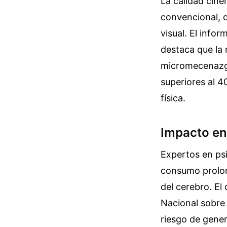
La calidad cine
convencional, 
visual. El info
destaca que la
micromecenazgo
superiores al 40
física.
Impacto en 
Expertos en ps
consumo prolon
del cerebro. El
Nacional sobre 
riesgo de gener