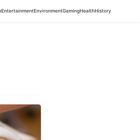
n
Entertainment
Environment
Gaming
Health
History