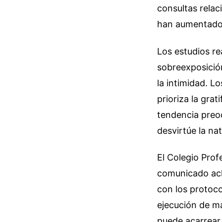
consultas relac
han aumentado 
Los estudios re
sobreexposición
la intimidad. L
prioriza la gra
tendencia preoc
desvirtúe la na
El Colegio Prof
comunicado acl
con los protoc
ejecución de m
puede acarrear 