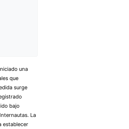
iniciado una
ales que
edida surge
egistrado
nido bajo
Internautas. La
 establecer