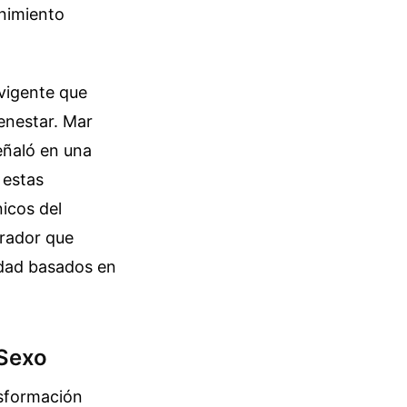
enimiento
 vigente que
enestar. Mar
eñaló en una
 estas
icos del
rrador que
edad basados en
 Sexo
nsformación