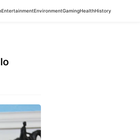
n
Entertainment
Environment
Gaming
Health
History
lo