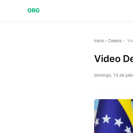
ORG
Inicio
›
Celebs
›
Vi
Video D
domingo, 13 de juli