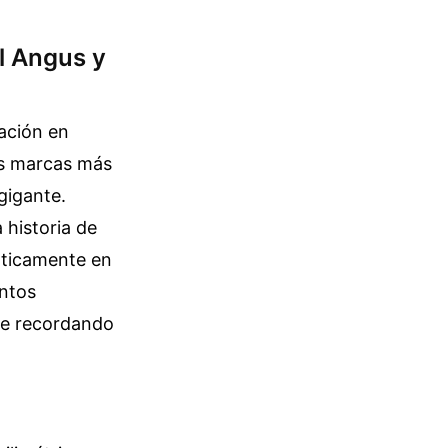
l Angus y
ación en
las marcas más
gigante.
 historia de
áticamente en
entos
te recordando