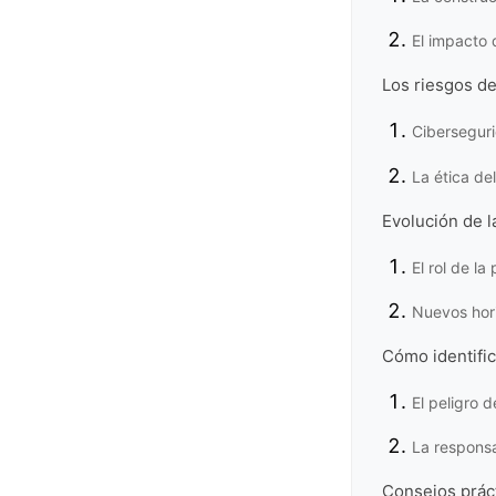
El impacto 
Los riesgos de
Ciberseguri
La ética d
Evolución de l
El rol de la
Nuevos hor
Cómo identific
El peligro 
La responsa
Consejos práct