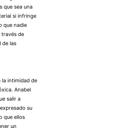
es que sea una
rial si infringe
lo que nadie
 través de
d de las
la intimidad de
tóxica. Anabel
e salir a
 expresado su
o que ellos
ener un