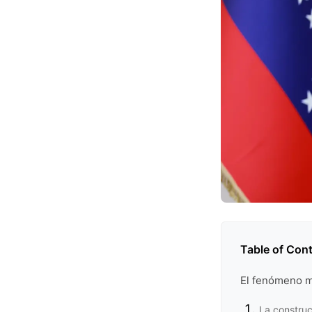
Table of Con
El fenómeno m
La construc