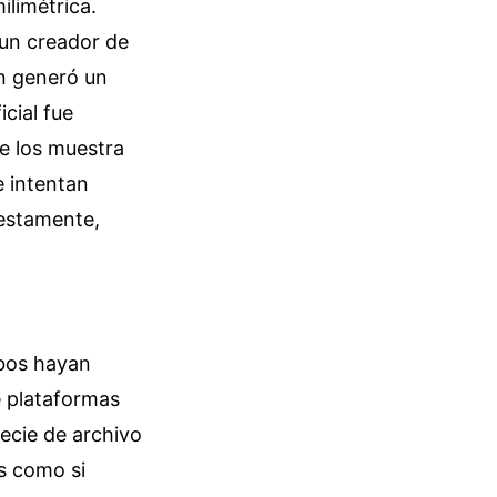
limétrica.
 un creador de
ón generó un
cial fue
ue los muestra
e intentan
nestamente,
mbos hayan
e plataformas
ecie de archivo
s como si