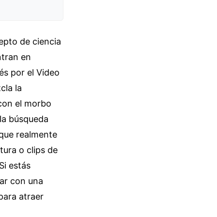
epto de ciencia
ntran en
és por el Video
cla la
 con el morbo
, la búsqueda
o que realmente
tura o clips de
Si estás
par con una
para atraer