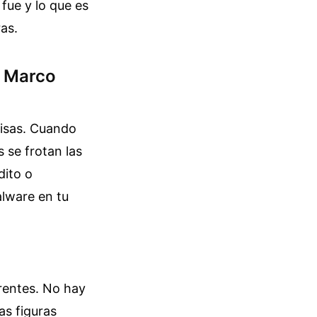
fue y lo que es
as.
y Marco
pisas. Cuando
 se frotan las
dito o
alware en tu
rentes. No hay
as figuras