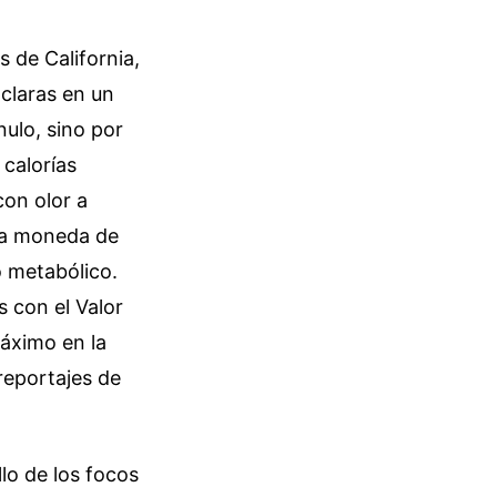
s de California,
claras en un
nulo, sino por
 calorías
con olor a
 la moneda de
o metabólico.
s con el Valor
máximo en la
eportajes de
llo de los focos