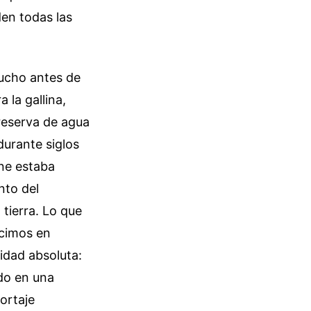
den todas las
mucho antes de
la gallina,
reserva de agua
durante siglos
rne estaba
nto del
 tierra. Lo que
ucimos en
cidad absoluta:
do en una
ortaje