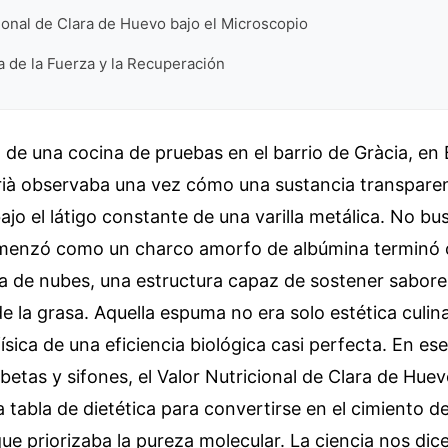
cional de Clara de Huevo bajo el Microscopio
a de la Fuerza y la Recuperación
de una cocina de pruebas en el barrio de Gràcia, en 
rià observaba una vez cómo una sustancia transparen
jo el látigo constante de una varilla metálica. No bu
omenzó como un charco amorfo de albúmina terminó 
a de nubes, una estructura capaz de sostener sabore
e la grasa. Aquella espuma no era solo estética culinar
ísica de una eficiencia biológica casi perfecta. En es
etas y sifones, el Valor Nutricional de Clara de Huev
a tabla de dietética para convertirse en el cimiento d
e priorizaba la pureza molecular. La ciencia nos di