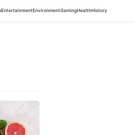
n
Entertainment
Environment
Gaming
Health
History