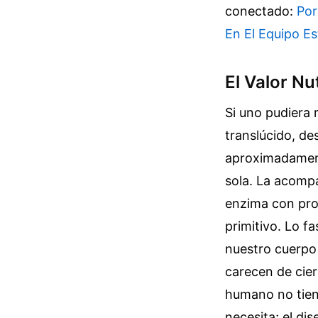
conectado:
Por
En El Equipo E
El Valor Nu
Si uno pudiera 
translúcido, de
aproximadamente
sola. La acompa
enzima con pro
primitivo. Lo f
nuestro cuerpo 
carecen de cier
humano no tien
necesita; el di