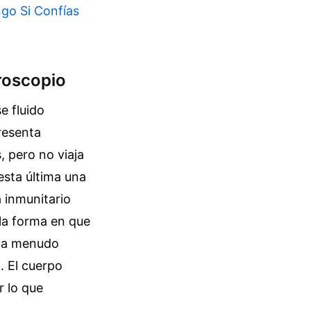
go Si Confías
croscopio
e fluido
resenta
, pero no viaja
esta última una
 inmunitario
 la forma en que
e a menudo
. El cuerpo
r lo que