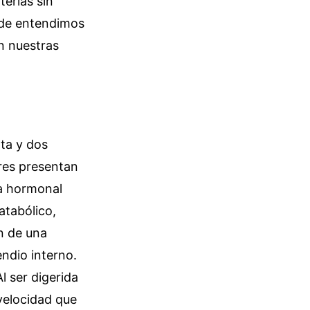
terias sin
onde entendimos
en nuestras
ta y dos
ares presentan
ma hormonal
atabólico,
n de una
endio interno.
Al ser digerida
 velocidad que