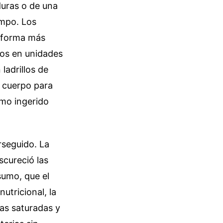
uras o de una
empo. Los
a forma más
cos en unidades
ladrillos de
l cuerpo para
amo ingerido
rseguido. La
scureció las
sumo, que el
utricional, la
sas saturadas y