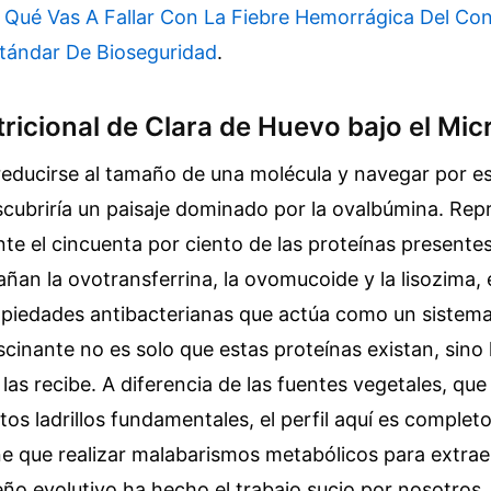
 Qué Vas A Fallar Con La Fiebre Hemorrágica Del Con
stándar De Bioseguridad
.
tricional de Clara de Huevo bajo el Mi
reducirse al tamaño de una molécula y navegar por es
scubriría un paisaje dominado por la ovalbúmina. Rep
 el cincuenta por ciento de las proteínas presentes
ñan la ovotransferrina, la ovomucoide y la lisozima, 
piedades antibacterianas que actúa como un sistema
ascinante no es solo que estas proteínas existan, sino
las recibe. A diferencia de las fuentes vegetales, qu
tos ladrillos fundamentales, el perfil aquí es completo
e que realizar malabarismos metabólicos para extrae
seño evolutivo ha hecho el trabajo sucio por nosotros.