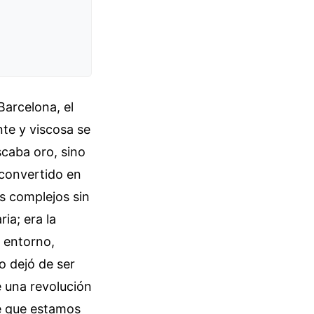
Barcelona, el
te y viscosa se
scaba oro, sino
convertido en
s complejos sin
ia; era la
e entorno,
o dejó de ser
e una revolución
ce que estamos