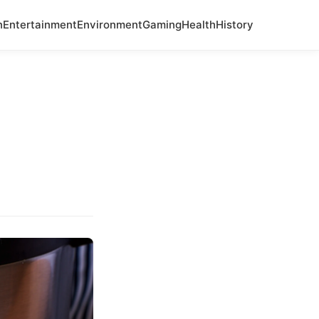
n
Entertainment
Environment
Gaming
Health
History