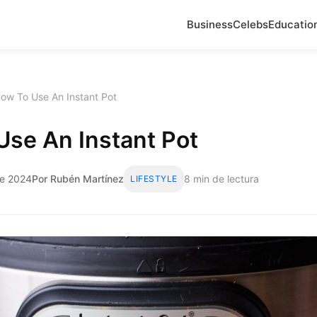
Business
Celebs
Educatio
ow To Use An Instant Pot
Use An Instant Pot
de 2024
Por Rubén Martínez
8 min de lectura
LIFESTYLE