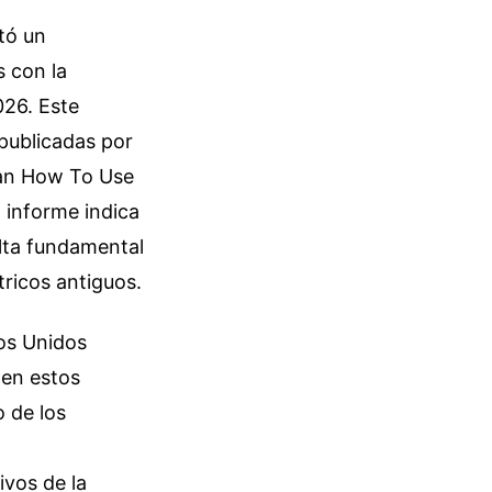
tó un
s con la
026. Este
 publicadas por
lan How To Use
 informe indica
ulta fundamental
tricos antiguos.
os Unidos
 en estos
o de los
ivos de la