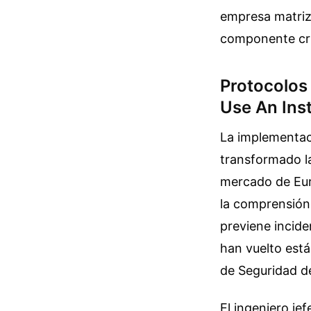
empresa matriz,
componente crít
Protocolos
Use An Ins
La implementac
transformado l
mercado de Eur
la comprensión d
previene incide
han vuelto está
de Seguridad d
El ingeniero je