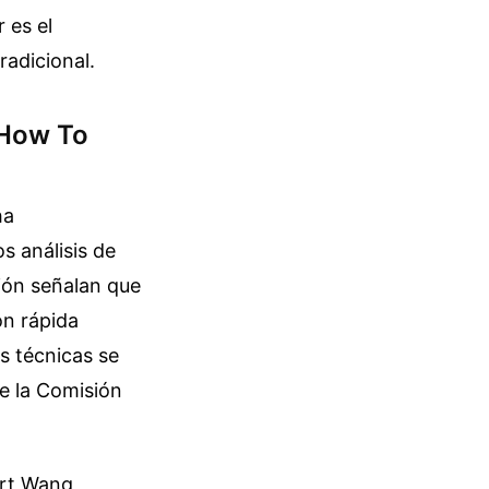
 es el
radicional.
 How To
ha
s análisis de
ión señalan que
ón rápida
s técnicas se
de la Comisión
ert Wang,