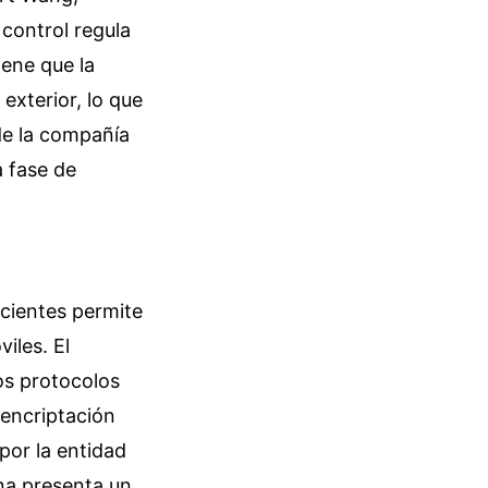
 control regula
iene que la
exterior, lo que
de la compañía
a fase de
cientes permite
iles. El
los protocolos
 encriptación
por la entidad
rna presenta un