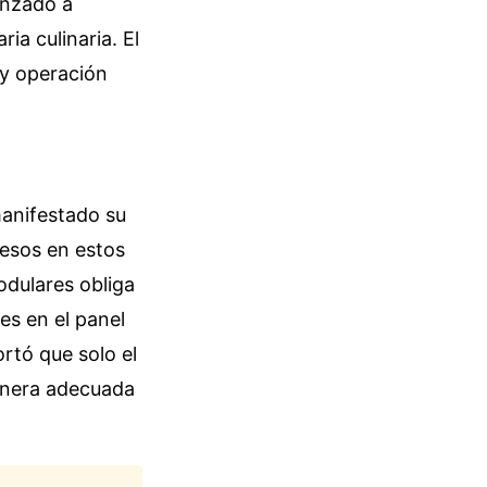
enzado a
ia culinaria. El
 y operación
manifestado su
resos en estos
odulares obliga
es en el panel
rtó que solo el
anera adecuada