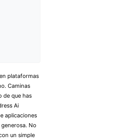
s en plataformas
uno. Caminas
o de que has
dress Ai
de aplicaciones
s generosa. No
 con un simple