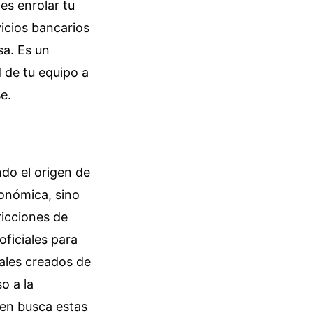
es enrolar tu
icios bancarios
sa. Es un
d de tu equipo a
e.
do el origen de
conómica, sino
ricciones de
oficiales para
iales creados de
o a la
ien busca estas