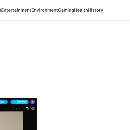
n
Entertainment
Environment
Gaming
Health
History