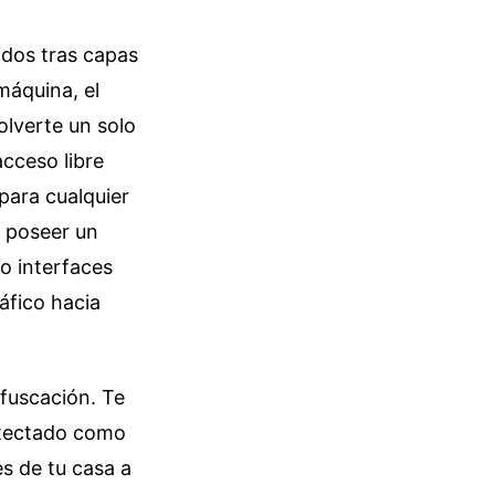
idos tras capas
máquina, el
olverte un solo
acceso libre
 para cualquier
 poseer un
o interfaces
áfico hacia
ofuscación. Te
etectado como
es de tu casa a