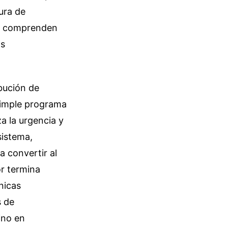
ura de
ue comprenden
as
bución de
simple programa
a la urgencia y
sistema,
a convertir al
or termina
nicas
s de
ino en