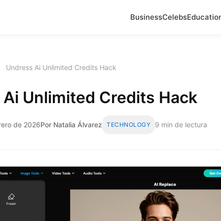
Business
Celebs
Educatio
›
Undress Ai Unlimited Credits Hack
Ai Unlimited Credits Hack
rero de 2026
Por Natalia Álvarez
9 min de lectura
TECHNOLOGY