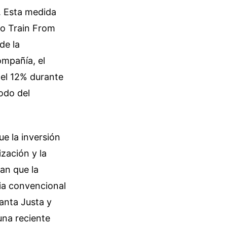
. Esta medida
to Train From
de la
ompañía, el
del 12% durante
odo del
e la inversión
ización y la
can que la
cia convencional
anta Justa y
una reciente