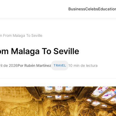
Business
Celebs
Educatio
in From Malaga To Seville
om Malaga To Seville
ril de 2026
Por Rubén Martínez
10 min de lectura
TRAVEL