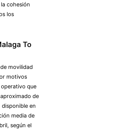
 la cohesión
os los
Malaga To
 de movilidad
por motivos
a operativo que
o aproximado de
d disponible en
ación media de
ril, según el