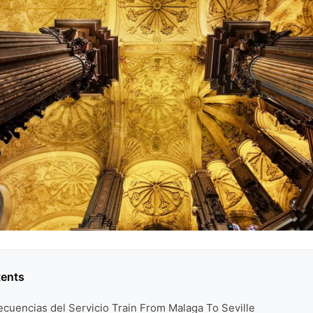
tents
ecuencias del Servicio Train From Malaga To Seville