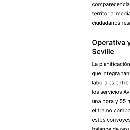
comparecencia e
territorial medi
ciudadanos resi
Operativa 
Seville
La planificació
que integra tan
laborales entre
los servicios A
una hora y 55 m
el tramo compar
estos convoyes 
balance de resu