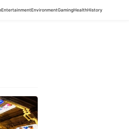
n
Entertainment
Environment
Gaming
Health
History