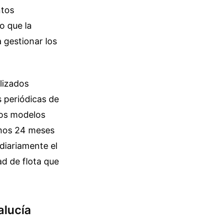
ntos
o que la
a gestionar los
alizados
s periódicas de
stos modelos
timos 24 meses
diariamente el
ad de flota que
alucía