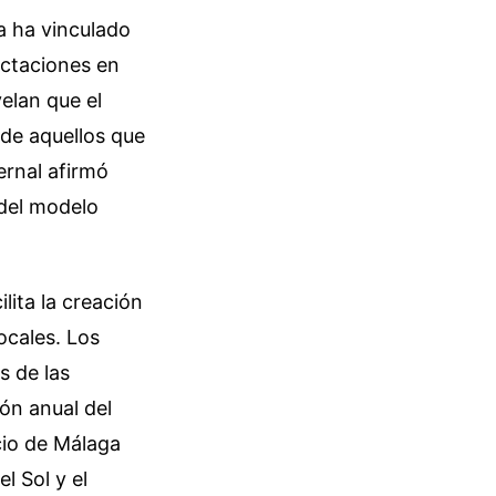
a ha vinculado
octaciones en
elan que el
l de aquellos que
ernal afirmó
 del modelo
ilita la creación
ocales. Los
s de las
ón anual del
cio de Málaga
l Sol y el