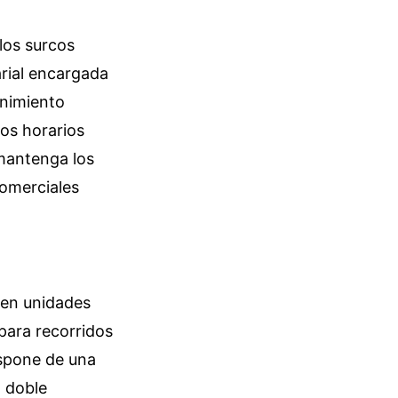
los surcos
arial encargada
enimiento
los horarios
 mantenga los
comerciales
 en unidades
para recorridos
ispone de una
n doble