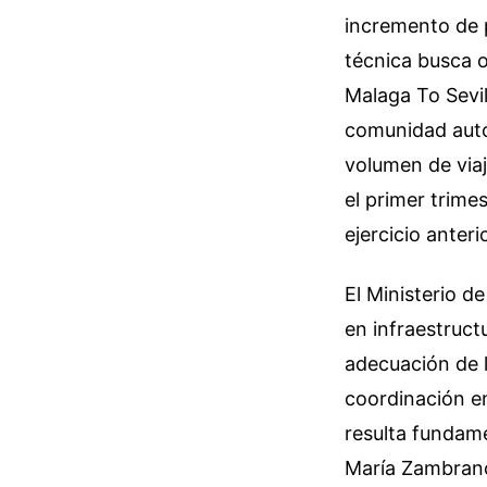
incremento de p
técnica busca o
Malaga To Sevil
comunidad autó
volumen de via
el primer trime
ejercicio anterio
El Ministerio d
en infraestructu
adecuación de l
coordinación en
resulta fundame
María Zambrano