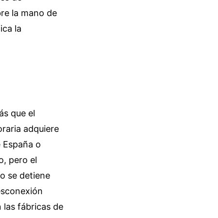
bre la mano de
ica la
ás que el
oraria adquiere
e España o
, pero el
no se detiene
desconexión
 las fábricas de