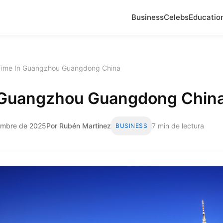
Business
Celebs
Educatio
Time In Guangzhou Guangdong China
 Guangzhou Guangdong Chin
embre de 2025
Por Rubén Martínez
7 min de lectura
BUSINESS