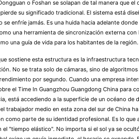
 Dongguan o Foshan se solapan de tal manera que el
 pierde su significado tradicional. El sistema está di
o se enfríe jamás. Es una huida hacia adelante donde el
omo una herramienta de sincronización externa con
mo una guía de vida para los habitantes de la región.
e sostiene esta estructura es la infraestructura tec
stión. No se trata solo de cámaras, sino de algoritmos 
l rendimiento por segundo. Cuando una empresa inter
 sobre el Time In Guangzhou Guangdong China para c
a, está accediendo a la superficie de un océano de d
 el trabajador medio en esta zona del sur de China ha
n como parte de su identidad profesional. Es lo que 
el "tiempo elástico". No importa si el sol ya se ocult
al exige un envío inmediato, el horario se expande. E