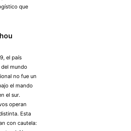
ogístico que
zhou
, el país
do del mundo
cional no fue un
 bajo el mando
n el sur.
ivos operan
distinta. Esta
an con cautela: