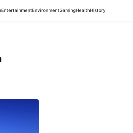
n
Entertainment
Environment
Gaming
Health
History
a