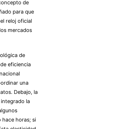
 concepto de
señado para que
 reloj oficial
 los mercados
nológica de
de eficiencia
nacional
oordinar una
atos. Debajo, la
 integrado la
algunos
ó hace horas; si
sta elasticidad