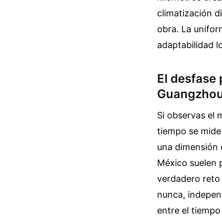
climatización d
obra. La unifor
adaptabilidad l
El desfase 
Guangzhou
Si observas el
tiempo se mide 
una dimensión 
México suelen p
verdadero reto 
nunca, independ
entre el tiempo