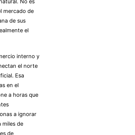
atural. No es
el mercado de
iana de sus
ealmente el
mercio interno y
nectan el norte
icial. Esa
as en el
pone a horas que
ntes
sonas a ignorar
a miles de
tes de