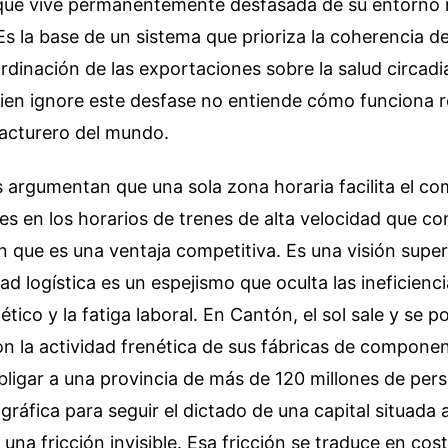
que vive permanentemente desfasada de su entorno n
s la base de un sistema que prioriza la coherencia d
ordinación de las exportaciones sobre la salud circad
ien ignore este desfase no entiende cómo funciona r
acturero del mundo.
 argumentan que una sola zona horaria facilita el co
es en los horarios de trenes de alta velocidad que co
en que es una ventaja competitiva. Es una visión superf
ad logística es un espejismo que oculta las ineficienci
ico y la fatiga laboral. En Cantón, el sol sale y se 
n la actividad frenética de sus fábricas de compone
bligar a una provincia de más de 120 millones de per
gráfica para seguir el dictado de una capital situada 
 una fricción invisible. Esa fricción se traduce en cos