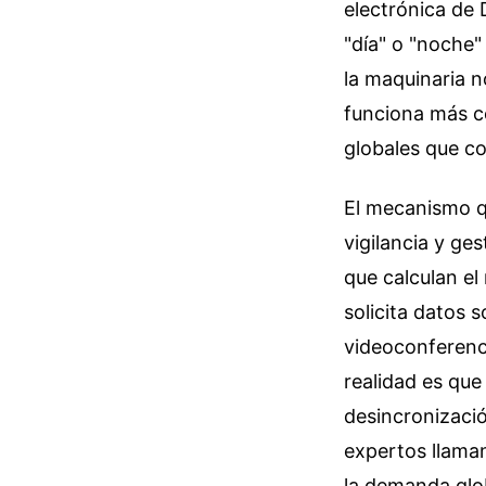
electrónica de
"día" o "noche"
la maquinaria n
funciona más c
globales que co
El mecanismo qu
vigilancia y ge
que calculan e
solicita datos
videoconferenci
realidad es que
desincronizació
expertos llaman 
la demanda glob