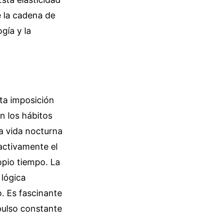
e la cadena de
gía y la
ta imposición
en los hábitos
 la vida nocturna
activamente el
opio tiempo. La
 lógica
o. Es fascinante
pulso constante