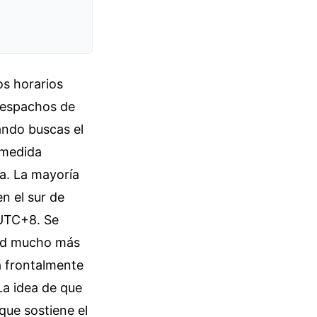
s horarios
 despachos de
uando buscas el
 medida
a. La mayoría
n el sur de
 UTC+8. Se
dad mucho más
a frontalmente
La idea de que
que sostiene el