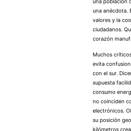
una población 
una anécdota. E
valores y la co
ciudadanos. Qu
corazón manuf
Muchos críticos
evita confusion
con el sur. Dic
supuesta facilid
consumo energét
no coinciden co
electrónicos. O
su posición geo
kilómetros crea