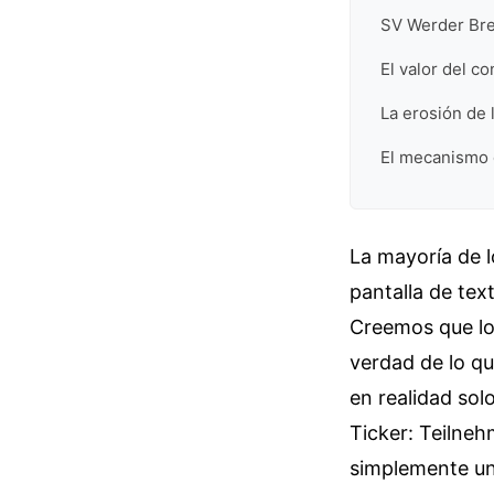
SV Werder Br
El valor del co
La erosión de
El mecanismo d
La mayoría de l
pantalla de tex
Creemos que los
verdad de lo q
en realidad sol
Ticker: Teilne
simplemente una