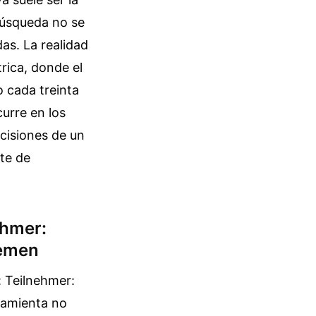
búsqueda no se
as. La realidad
rica, donde el
o cada treinta
curre en los
ecisiones de un
cte de
ehmer:
remen
 Teilnehmer:
ramienta no