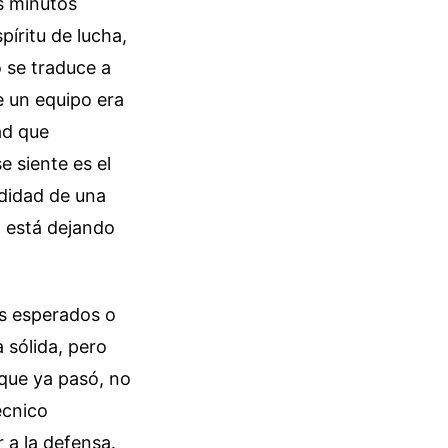
s minutos
píritu de lucha,
o se traduce a
e un equipo era
ad que
e siente es el
didad de una
l está dejando
s esperados o
 sólida, pero
 que ya pasó, no
écnico
 a la defensa.