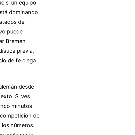
ue si un equipo
 está dominando
estados de
ivo puede
der Bremen
ística previa,
cio de fe ciega
 alemán desde
exto. Si ves
cinco minutos
a competición de
a los números.
a suele ser la