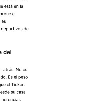
e está en la
orque el
y es
s deportivos de
a del
r atrás. No es
do. Es el peso
ue el Ticker:
esde su casa
s herencias