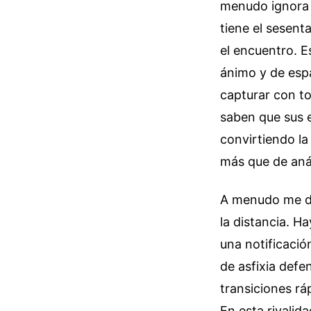
menudo ignora l
tiene el sesent
el encuentro. E
ánimo y de esp
capturar con to
saben que sus e
convirtiendo la
más que de anál
A menudo me de
la distancia. H
una notificació
de asfixia defe
transiciones rá
En esta rivalida