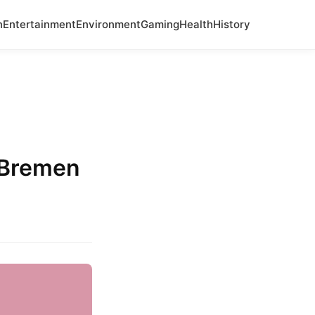
n
Entertainment
Environment
Gaming
Health
History
 Bremen