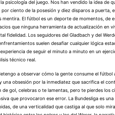
a psicología del juego. Nos han vendido la idea de q
a por ciento de la posesión y diez disparos a puerta,
s mentira. El fútbol es un deporte de momentos, de 
acios que ninguna herramienta de actualización en v
tal fidelidad. Los seguidores del Gladbach y del Wer
nfrentamientos suelen desafiar cualquier lógica estad
 experiencia de seguir el minuto a minuto en un ejerci
isis técnico real.
tengo a observar cómo la gente consume el fútbol
ay una obsesión por la inmediatez que sacrifica el cont
n de gol, celebras o te lamentas, pero te pierdes los 
nsiva que provocaron ese error. La Bundesliga es un
pidas, de una verticalidad que castiga al que solo mir
d histórica entre los potros y los del Weser, la narrativ