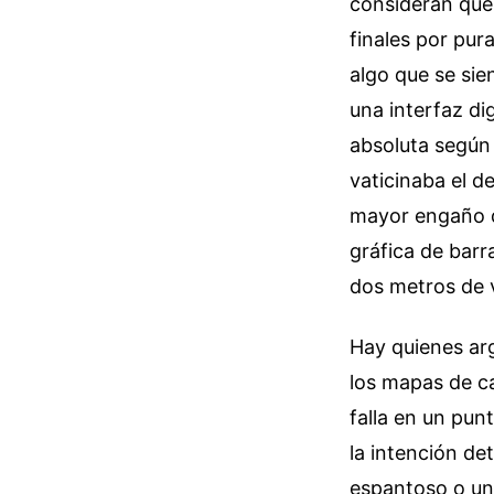
consideran que
finales por pur
algo que se sie
una interfaz di
absoluta según 
vaticinaba el d
mayor engaño d
gráfica de barr
dos metros de 
Hay quienes ar
los mapas de ca
falla en un pun
la intención de
espantoso o una