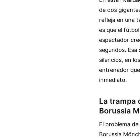
de dos gigante
refleja en una 
es que el fútbo
espectador cree
segundos. Esa s
silencios, en l
entrenador que 
inmediato.
La trampa d
Borussia 
El problema de
Borussia Mönc