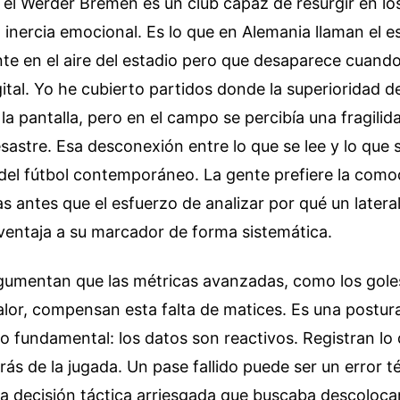
 el Werder Bremen es un club capaz de resurgir en lo
a inercia emocional. Es lo que en Alemania llaman el es
nte en el aire del estadio pero que desaparece cuand
gital. Yo he cubierto partidos donde la superioridad d
la pantalla, pero en el campo se percibía una fragilid
esastre. Esa desconexión entre lo que se lee y lo que s
el fútbol contemporáneo. La gente prefiere la como
as antes que el esfuerzo de analizar por qué un latera
ventaja a su marcador de forma sistemática.
gumentan que las métricas avanzadas, como los gole
lor, compensan esta falta de matices. Es una postura
to fundamental: los datos son reactivos. Registran lo
trás de la jugada. Un pase fallido puede ser un error t
 decisión táctica arriesgada que buscaba descolocar