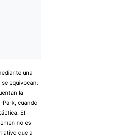
 mediante una
o se equivocan.
uentan la
a-Park, cuando
áctica. El
remen no es
rrativo que a