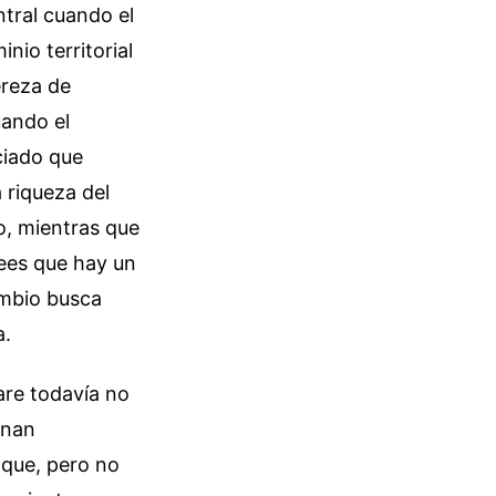
tral cuando el
nio territorial
ereza de
uando el
ciado que
 riqueza del
o, mientras que
lees que hay un
ambio busca
a.
are todavía no
gnan
taque, pero no