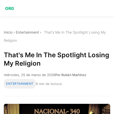
ORG
Inicio
›
Entertainment
›
That's Me In The Spotlight Losing My
Religion
That's Me In The Spotlight Losing
My Religion
miércoles, 25 de marzo de 2026
Por Rubén Martínez
ENTERTAINMENT
8 min de lectura