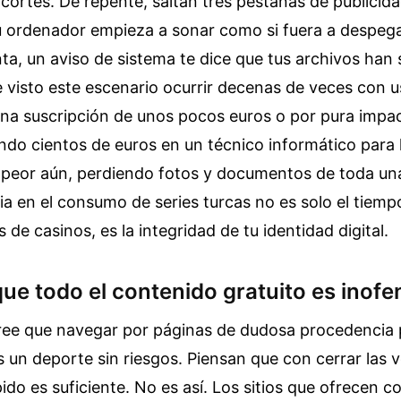
n cortes. De repente, saltan tres pestañas de publicida
u ordenador empieza a sonar como si fuera a despega
ta, un aviso de sistema te dice que tus archivos han 
 visto este escenario ocurrir decenas de veces con u
na suscripción de unos pocos euros o por pura impac
do cientos de euros en un técnico informático para 
peor aún, perdiendo fotos y documentos de toda una 
ia en el consumo de series turcas no es solo el tiemp
 de casinos, es la integridad de tu identidad digital.
que todo el contenido gratuito es inofe
ee que navegar por páginas de dudosa procedencia 
s un deporte sin riesgos. Piensan que con cerrar las 
do es suficiente. No es así. Los sitios que ofrecen c