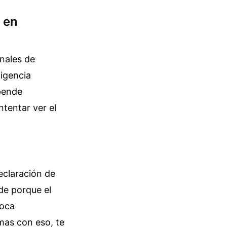
 en
anales de
igencia
ende
ntentar ver el
eclaración de
ede porque el
hoca
mas con eso, te