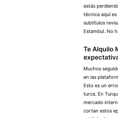
estás perdiendo
técnica aquí es
subtítulos rev
Estambul. No ha
Te Alquilo 
expectativ
Muchos seguido
en las platafor
Esto es un erro
turca. En Turqu
mercado interna
cortan estos ep