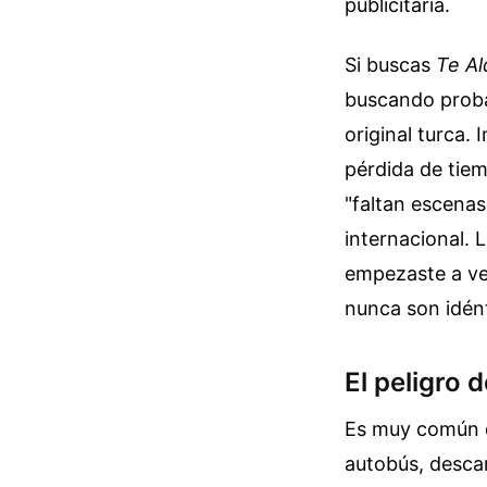
publicitaria.
Si buscas
Te Al
buscando proba
original turca. 
pérdida de tie
"faltan escenas
internacional. 
empezaste a ver
nunca son idén
El peligro 
Es muy común qu
autobús, desca