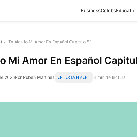
Business
Celebs
Educatio
t
›
Te Alquilo Mi Amor En Español Capitulo 51
lo Mi Amor En Español Capitu
 de 2026
Por Rubén Martínez
8 min de lectura
ENTERTAINMENT