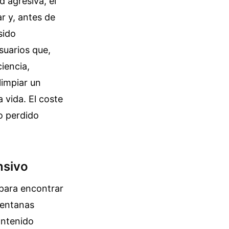
d agresiva, el
r y, antes de
sido
suarios que,
iencia,
limpiar un
vida. El coste
o perdido
nsivo
para encontrar
ventanas
ontenido