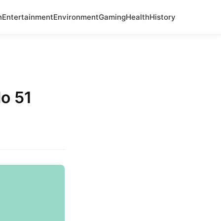
n
Entertainment
Environment
Gaming
Health
History
lo 51