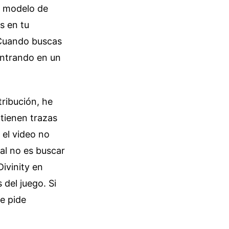
su modelo de
s en tu
 Cuando buscas
entrando en un
ribución, he
ntienen trazas
 el video no
eal no es buscar
Divinity en
del juego. Si
te pide