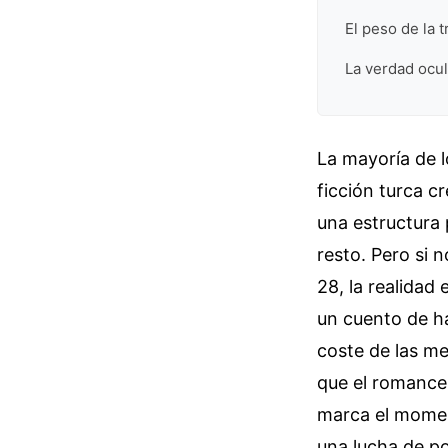
El peso de la 
La verdad ocul
La mayoría de l
ficción turca c
una estructura 
resto. Pero si 
28, la realidad
un cuento de ha
coste de las me
que el romance
marca el momen
una lucha de po