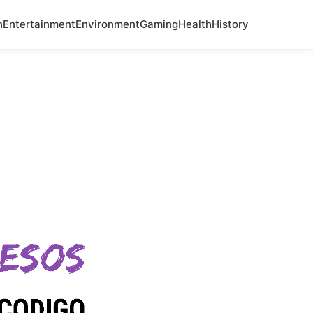
n
Entertainment
Environment
Gaming
Health
History