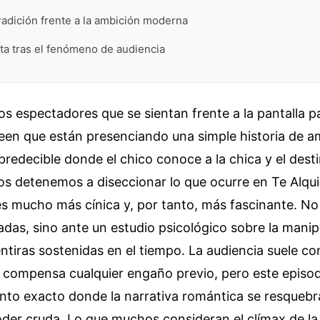
tradición frente a la ambición moderna
ta tras el fenómeno de audiencia
os espectadores que se sientan frente a la pantalla 
reen que están presenciando una simple historia de a
predecible donde el chico conoce a la chica y el dest
nos detenemos a diseccionar lo que ocurre en Te Alqu
 es mucho más cínica y, por tanto, más fascinante. N
das, sino ante un estudio psicológico sobre la manipu
ntiras sostenidas en el tiempo. La audiencia suele co
 compensa cualquier engaño previo, pero este episo
to exacto donde la narrativa romántica se resquebra
der cruda. Lo que muchos consideran el clímax de la