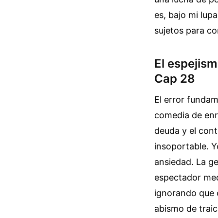
es, bajo mi lup
sujetos para co
El espejis
Cap 28
El error fundam
comedia de enre
deuda y el cont
insoportable. Y
ansiedad. La ge
espectador medi
ignorando que c
abismo de trai