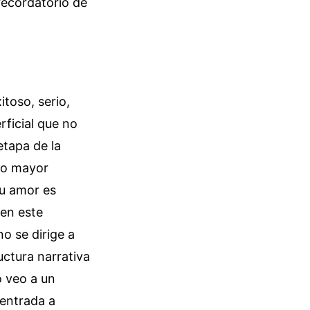
recordatorio de
itoso, serio,
rficial que no
etapa de la
yo mayor
Su amor es
 en este
no se dirige a
uctura narrativa
o veo a un
 entrada a