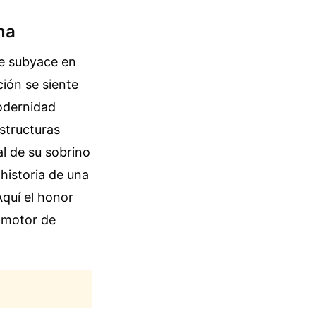
na
ue subyace en
ción se siente
modernidad
estructuras
al de su sobrino
 historia de una
quí el honor
n motor de