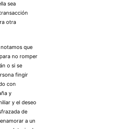
lla sea
 transacción
ra otra
, notamos que
r para no romper
án o si se
rsona fingir
ado con
aña y
liar y el deseo
isfrazada de
 enamorar a un