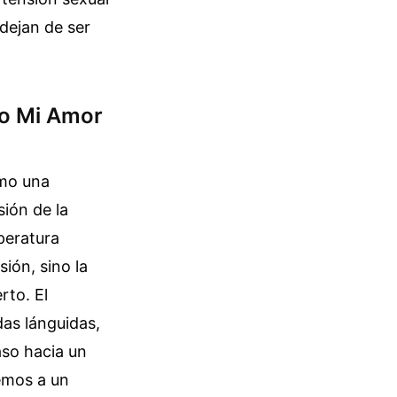
 dejan de ser
lo Mi Amor
omo una
sión de la
peratura
ión, sino la
rto. El
das lánguidas,
aso hacia un
emos a un