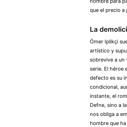
hombre para pag
que el precio a 
La demolic
Ömer Iplikçi su
artístico y sup
sobrevive a un 
serie. El héro
defecto es su 
condicional, au
instante, el ro
Defne, sino a l
nos obliga a em
hombre que ha c