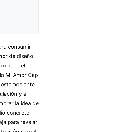
para consumir
mor de diseño,
ino hace el
ilo Mi Amor Cap
o estamos ante
lación y el
mprar la idea de
dio concreto
ja para revelar
 tensión sexual