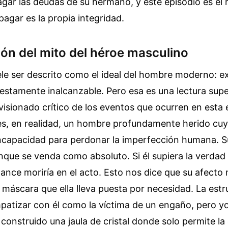
ar las deudas de su hermano, y este episodio es el 
pagar es la propia integridad.
ión del mito del héroe masculino
ele ser descrito como el ideal del hombre moderno: ex
uestamente inalcanzable. Pero esa es una lectura supe
visionado crítico de los eventos que ocurren en esta 
e es, en realidad, un hombre profundamente herido cu
incapacidad para perdonar la imperfección humana. 
nque se venda como absoluto. Si él supiera la verdad
mance moriría en el acto. Esto nos dice que su afecto 
a máscara que ella lleva puesta por necesidad. La estr
patizar con él como la víctima de un engaño, pero y
onstruido una jaula de cristal donde solo permite la