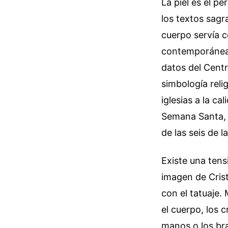
La piel es el 
los textos sagr
cuerpo servía c
contemporánea,
datos del Centr
simbología reli
iglesias a la ca
Semana Santa, 
de las seis de l
Existe una ten
imagen de Crist
con el tatuaje.
el cuerpo, los 
manos o los bra