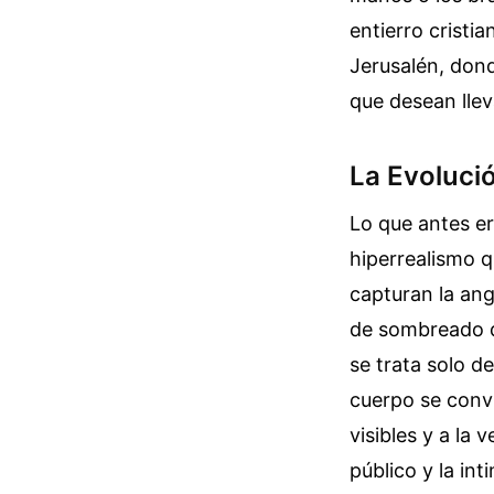
entierro cristi
Jerusalén, dond
que desean llev
La Evolució
Lo que antes e
hiperrealismo qu
capturan la ang
de sombreado qu
se trata solo d
cuerpo se convi
visibles y a la 
público y la int