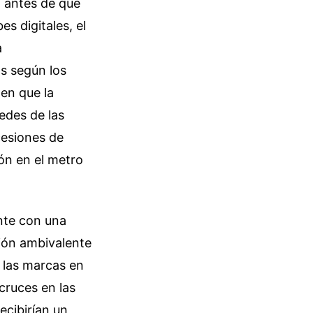
 antes de que
s digitales, el
a
s según los
 en que la
edes de las
ocesiones de
ón en el metro
nte con una
ción ambivalente
e las marcas en
cruces en las
ecibirían un