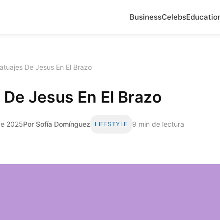
Business
Celebs
Educatio
atuajes De Jesus En El Brazo
 De Jesus En El Brazo
 de 2025
Por Sofía Domínguez
9 min de lectura
LIFESTYLE