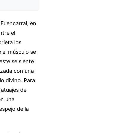
 Fuencarral, en
ntre el
rieta los
e el músculo se
este se siente
razada con una
lo divino. Para
Tatuajes de
en una
espejo de la