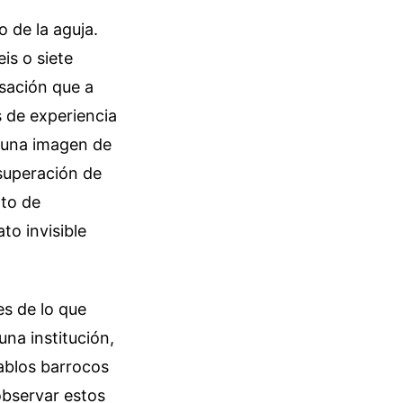
o de la aguja.
is o siete
rsación que a
 de experiencia
e una imagen de
 superación de
to de
to invisible
es de lo que
una institución,
tablos barrocos
 observar estos