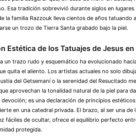
ano. Esa tradición sobrevivió durante siglos en lugare
e la familia Razzouk lleva cientos de años tatuando 
arse un trozo de Tierra Santa grabado bajo la piel.
n Estética de los Tatuajes de Jesus en
ra un trazo rudo y esquemático ha evolucionado haci
e quita el aliento. Los artistas actuales no solo dibuj
ustia del Getsemaní o la serenidad del Resucitado m
e aprovechan la tonalidad natural de la piel para d
e devoción; es una declaración de principios estético
erte en una catedral privada. El brazo, al ser una de
vez fáciles de ocultar, ofrece el equilibrio perfecto ent
imidad protegida.