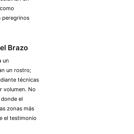
s como
a peregrinos
 el Brazo
a un
an un rostro;
ediante técnicas
ar volumen. No
s donde el
 las zonas más
re el testimonio