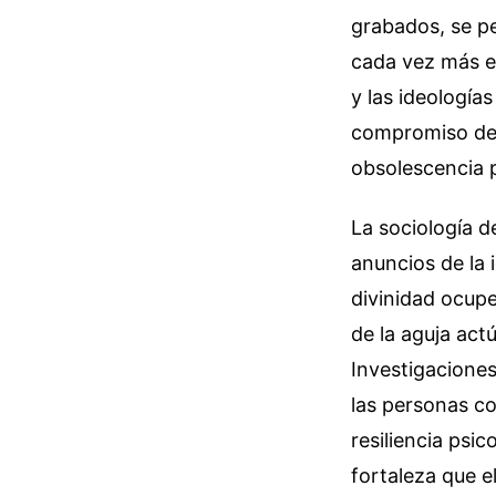
grabados, se p
cada vez más ef
y las ideología
compromiso de u
obsolescencia
La sociología d
anuncios de la 
divinidad ocupe
de la aguja act
Investigacione
las personas co
resiliencia psic
fortaleza que e