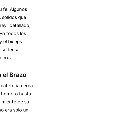
u fe. Algunos
s sólidos que
rey" detallado,
En todos los
y el bíceps
 se tensa,
a cruz.
n el Brazo
cafetería cerca
el hombro hasta
cimiento de su
no era solo un