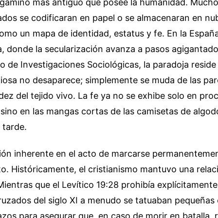
pergamino más antiguo que posee la humanidad. Mucho
ados se codificaran en papel o se almacenaran en nube
omo un mapa de identidad, estatus y fe. En la Españ
 donde la secularización avanza a pasos agigantado
o de Investigaciones Sociológicas, la paradoja reside
giosa no desaparece; simplemente se muda de las par
lidez del tejido vivo. La fe ya no se exhibe solo en pr
sino en las mangas cortas de las camisetas de algod
a tarde.
sión inherente en el acto de marcarse permanenteme
o. Históricamente, el cristianismo mantuvo una rela
 Mientras que el Levítico 19:28 prohibía explícitament
cruzados del siglo XI a menudo se tatuaban pequeñas 
zos para asegurar que, en caso de morir en batalla, r