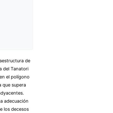
raestructura de
a del Tanatori
en el polígono
a que supera
 adyacentes.
 la adecuación
te los decesos