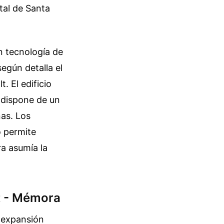
tal de Santa
n tecnología de
egún detalla el
. El edificio
 dispone de un
as. Los
o permite
ra asumía la
lt - Mémora
e expansión