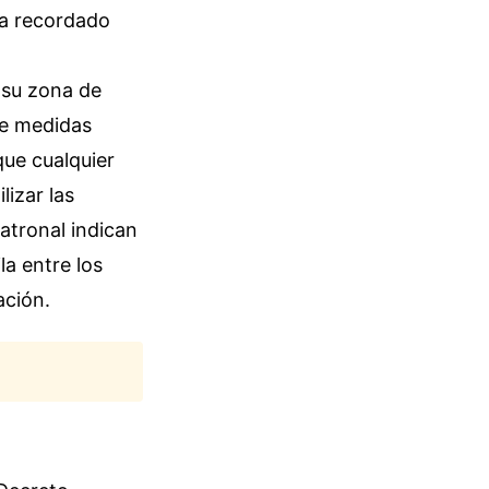
ha recordado
 su zona de
de medidas
que cualquier
lizar las
patronal indican
la entre los
ación.