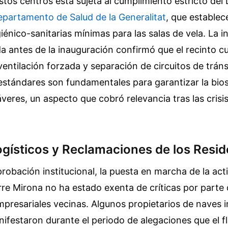
stos centros está sujeta al cumplimiento estricto del
partamento de Salud de la Generalitat
, que establec
iénico-sanitarias mínimas para las salas de vela. La 
da antes de la inauguración confirmó que el recinto c
entilación forzada y separación de circuitos de tráns
estándares son fundamentales para garantizar la bio
eres, un aspecto que cobró relevancia tras las crisis
ogísticos y Reclamaciones de los Resi
probación institucional, la puesta en marcha de la act
re Mirona no ha estado exenta de críticas por parte
presariales vecinas. Algunos propietarios de naves i
ifestaron durante el periodo de alegaciones que el fl