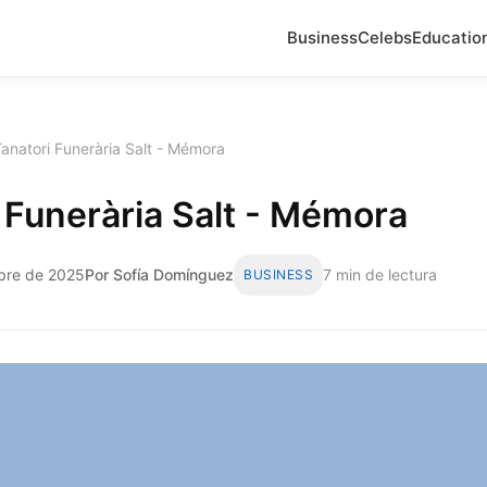
Business
Celebs
Educatio
anatori Funerària Salt - Mémora
 Funerària Salt - Mémora
bre de 2025
Por Sofía Domínguez
7 min de lectura
BUSINESS