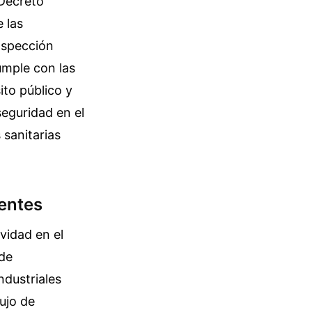
 Decreto
e las
inspección
umple con las
ito público y
seguridad en el
 sanitarias
dentes
ividad en el
 de
ndustriales
ujo de