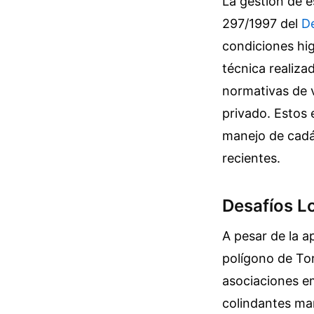
La gestión de e
297/1997 del
De
condiciones hig
técnica realiza
normativas de v
privado. Estos 
manejo de cadáv
recientes.
Desafíos L
A pesar de la a
polígono de Tor
asociaciones em
colindantes man