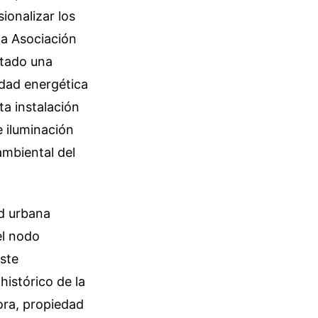
ionalizar los
la Asociación
ntado una
idad energética
ta instalación
e iluminación
ambiental del
ad urbana
el nodo
Este
histórico de la
ora, propiedad