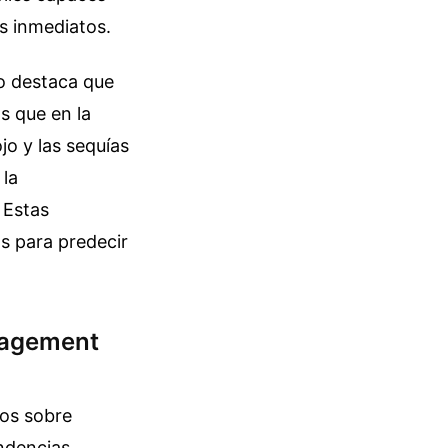
os inmediatos.
ro destaca que
s que en la
jo y las sequías
 la
 Estas
os para predecir
anagement
ios sobre
endencias