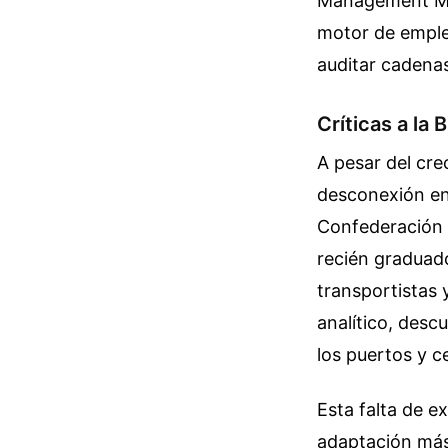
Management Mas
motor de emple
auditar cadenas
Críticas a la 
A pesar del cre
desconexión ent
Confederación 
recién graduad
transportistas 
analítico, desc
los puertos y c
Esta falta de e
adaptación más