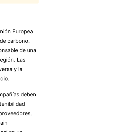
Unión Europea
a de carbono.
ponsable de una
región. Las
versa y la
dio.
compañías deben
tenibilidad
s proveedores,
ain