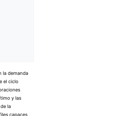
en la demanda
el ciclo
oraciones
timo y las
 de la
iles capaces