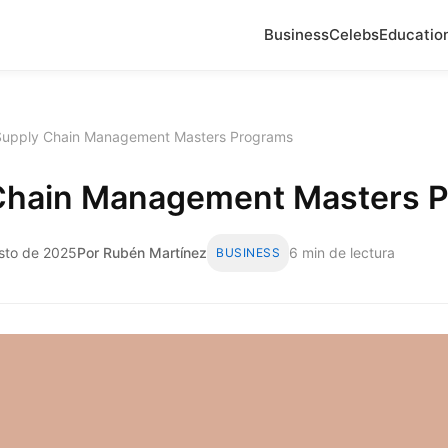
Business
Celebs
Educatio
Supply Chain Management Masters Programs
Chain Management Masters 
osto de 2025
Por Rubén Martínez
6 min de lectura
BUSINESS