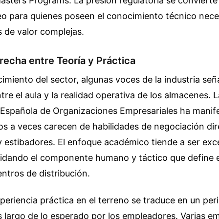
ters Programs. La presión regulatoria se convierte 
o para quienes poseen el conocimiento técnico nece
 de valor complejas.
Brecha entre Teoría y Práctica
cimiento del sector, algunas voces de la industria señ
re el aula y la realidad operativa de los almacenes. L
Española de Organizaciones Empresariales ha manife
os a veces carecen de habilidades de negociación di
y estibadores. El enfoque académico tiende a ser ex
uidando el componente humano y táctico que define el
entros de distribución.
xperiencia práctica en el terreno se traduce en un per
 largo de lo esperado por los empleadores. Varias e