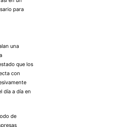
así en un
sario para
alan una
a
stado que los
recta con
cesivamente
 día a día en
iodo de
mpresas