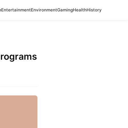
n
Entertainment
Environment
Gaming
Health
History
Programs