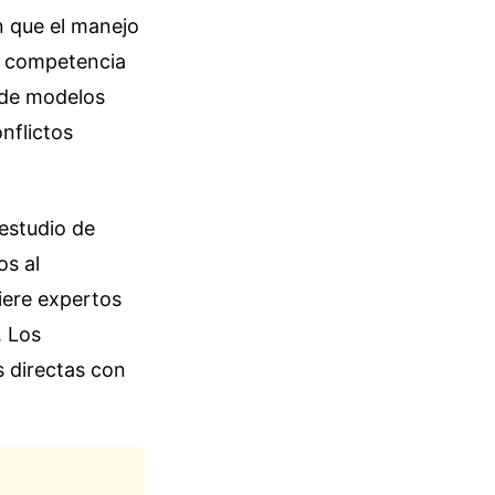
n que el manejo
a competencia
 de modelos
nflictos
 estudio de
os al
iere expertos
. Los
 directas con