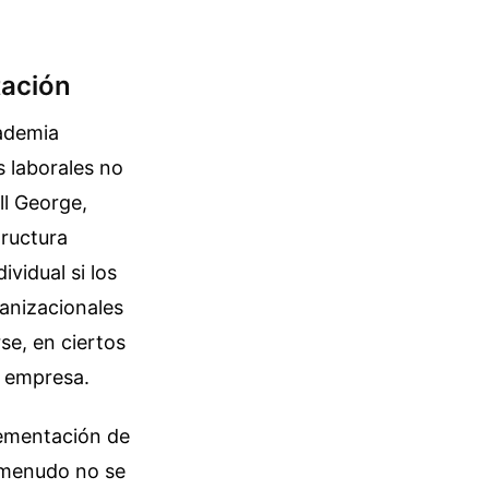
tación
cademia
s laborales no
ll George,
tructura
vidual si los
anizacionales
se, en ciertos
a empresa.
lementación de
 menudo no se