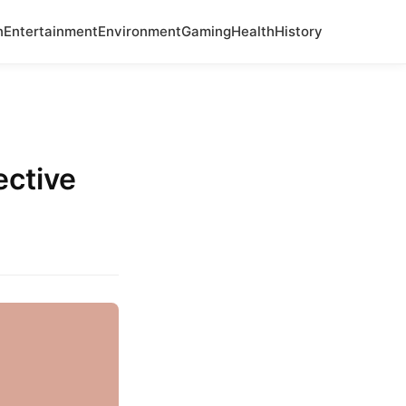
n
Entertainment
Environment
Gaming
Health
History
ective