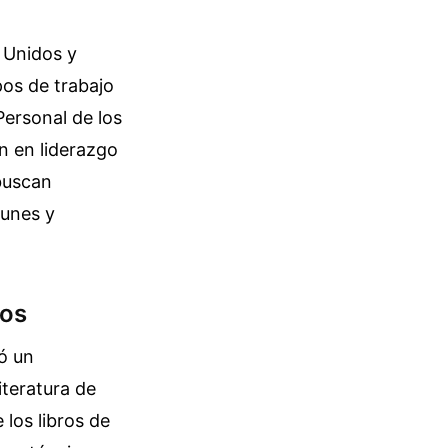
 Unidos y
pos de trabajo
Personal de los
n en liderazgo
 buscan
munes y
cos
ó un
iteratura de
los libros de