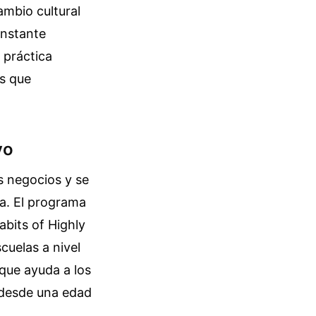
ambio cultural
onstante
a práctica
as que
vo
os negocios y se
a. El programa
bits of Highly
cuelas a nivel
oque ayuda a los
n desde una edad