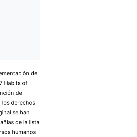
plementación de
 Habits of
ención de
a los derechos
ginal se han
ñías de la lista
ursos humanos