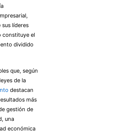
ía
mpresarial,
 sus líderes
 constituye el
ento dividido
bles que, según
leyes de la
ento
destacan
 resultados más
de gestión de
d, una
idad económica