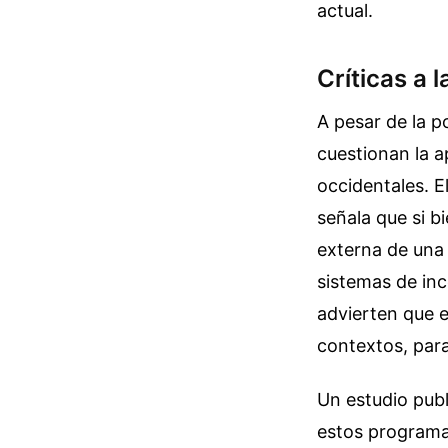
actual.
Críticas a
A pesar de la p
cuestionan la a
occidentales. E
señala que si b
externa de una 
sistemas de in
advierten que e
contextos, para
Un estudio publ
estos programa