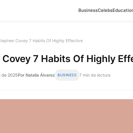
Business
Celebs
Educatio
tephen Covey 7 Habits Of Highly Effective
Covey 7 Habits Of Highly Eff
o de 2025
Por Natalia Álvarez
7 min de lectura
BUSINESS