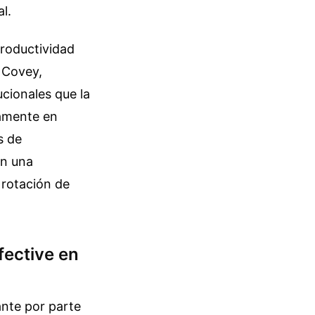
l.
productividad
n Covey,
cionales que la
vamente en
s de
an una
a rotación de
fective en
ante por parte