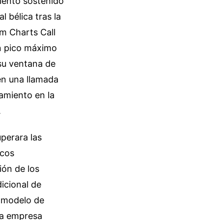
miento sostenido
l bélica tras la
am Charts Call
un pico máximo
su ventana de
en una llamada
amiento en la
.
uperara las
icos
ión de los
icional de
l modelo de
la empresa