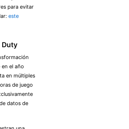
es para evitar
lar:
este
f Duty
ansformación
e en el año
ta en múltiples
horas de juego
exclusivamente
 de datos de
estran una