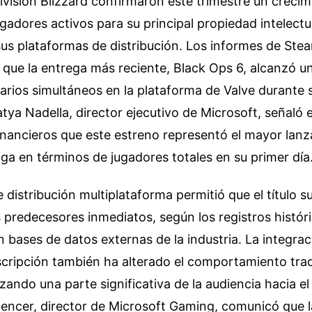
ivision Blizzard confirmaron este trimestre un creci
gadores activos para su principal propiedad intelectua
sus plataformas de distribución. Los informes de Ste
 que la entrega más reciente, Black Ops 6, alcanzó 
arios simultáneos en la plataforma de Valve durante 
tya Nadella, director ejecutivo de Microsoft, señaló 
inancieros que este estreno representó el mayor lanz
saga en términos de jugadores totales en su primer día
e distribución multiplataforma permitió que el título s
 predecesores inmediatos, según los registros histór
bases de datos externas de la industria. La integrac
scripción también ha alterado el comportamiento trad
ando una parte significativa de la audiencia hacia e
Spencer, director de Microsoft Gaming, comunicó que 