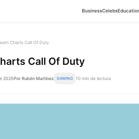
Business
Celebs
Educatio
eam Charts Call Of Duty
arts Call Of Duty
de 2025
Por Rubén Martínez
10 min de lectura
GAMING