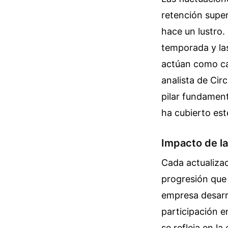
retención super
hace un lustro.
temporada y las
actúan como cat
analista de Cir
pilar fundament
ha cubierto est
Impacto de la
Cada actualiza
progresión que 
empresa desarro
participación 
se refleja en l