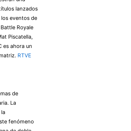
títulos lanzados
 los eventos de
 Battle Royale
at Piscatella,
C es ahora un
 matriz.
RTVE
temas de
ria. La
 la
 Este fenómeno
mana de doble