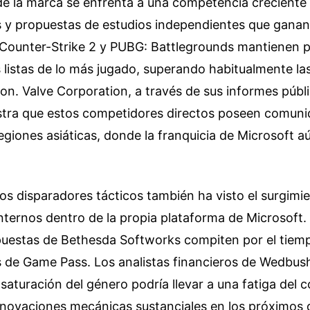
e la marca se enfrenta a una competencia creciente 
os y propuestas de estudios independientes que ganan
. Counter-Strike 2 y PUBG: Battlegrounds mantienen 
s listas de lo más jugado, superando habitualmente las
sion. Valve Corporation, a través de sus informes públ
stra que estos competidores directos poseen comun
egiones asiáticas, donde la franquicia de Microsoft a
os disparadores tácticos también ha visto el surgimi
ternos dentro de la propia plataforma de Microsoft. H
opuestas de Bethesda Softworks compiten por el tiemp
s de Game Pass. Los analistas financieros de Wedbush
 saturación del género podría llevar a una fatiga del 
nnovaciones mecánicas sustanciales en los próximos 