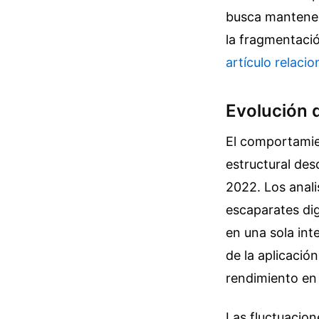
busca mantener
la fragmentaci
artículo relaci
Evolución d
El comportamie
estructural des
2022. Los anal
escaparates dig
en una sola int
de la aplicació
rendimiento en 
Las fluctuacio