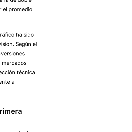
r el promedio
ráfico ha sido
ision. Según el
nversiones
en mercados
ección técnica
ente a
rimera