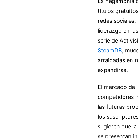
La hegemonía d
títulos gratuit
redes sociales
liderazgo en la
serie de Activi
SteamDB
, mue
arraigadas en r
expandirse.
El mercado de l
competidores in
las futuras pr
los suscriptore
sugieren que la
se presentan i