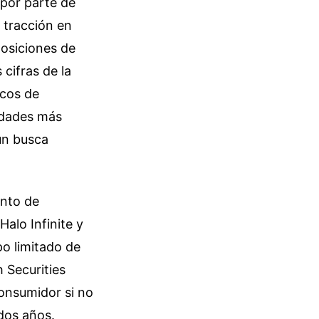
por parte de
 tracción en
posiciones de
 cifras de la
icos de
idades más
ún busca
ento de
alo Infinite y
o limitado de
 Securities
consumidor si no
dos años.