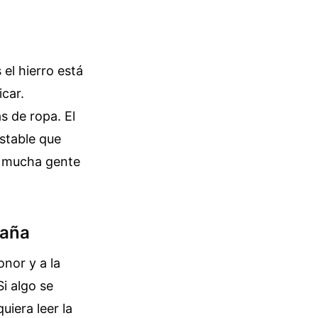
el hierro está
icar.
 de ropa. El
stable que
ue mucha gente
paña
nor y a la
Si algo se
uiera leer la