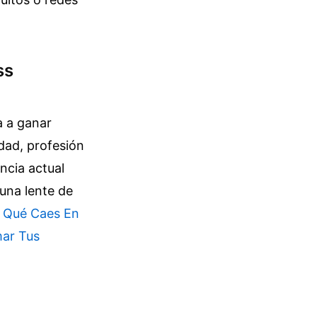
ss
a a ganar
dad, profesión
ncia actual
una lente de
 Qué Caes En
mar Tus