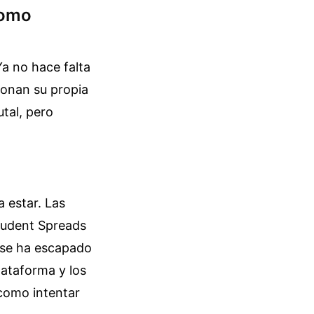
como
Ya no hace falta
ionan su propia
tal, pero
 estar. Las
Student Spreads
 se ha escapado
lataforma y los
 como intentar