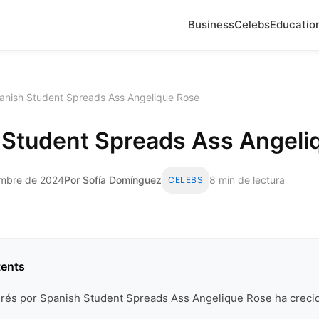
Business
Celebs
Educatio
anish Student Spreads Ass Angelique Rose
 Student Spreads Ass Angeli
embre de 2024
Por Sofía Domínguez
8 min de lectura
CELEBS
tents
erés por Spanish Student Spreads Ass Angelique Rose ha creci