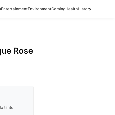
n
Entertainment
Environment
Gaming
Health
History
que Rose
do tanto