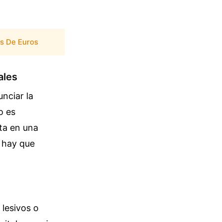
es De Euros
ales
nciar la
o es
ta en una
o hay que
 lesivos o