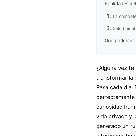
Realidades del
La compete
Salud menta
Qué podemos a
¿Alguna vez te
transformar la 
Pasa cada día.
perfectamente 
curiosidad huma
vida privada y l
generado un rui
interés por fig