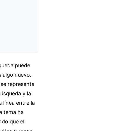
squeda puede
s algo nuevo.
ose representa
búsqueda y la
línea entre la
te tema ha
ndo que el
ultos o redes