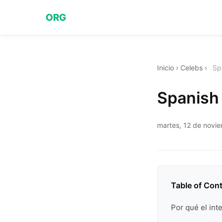
ORG
Inicio
›
Celebs
›
Sp
Spanish
martes, 12 de novi
Table of Con
Por qué el int