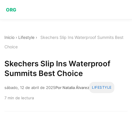
ORG
Inicio
›
Lifestyle
›
Skechers Slip Ins Waterproof Summits Best
Choice
Skechers Slip Ins Waterproof
Summits Best Choice
sábado, 12 de abril de 2025
Por Natalia Álvarez
LIFESTYLE
7 min de lectura