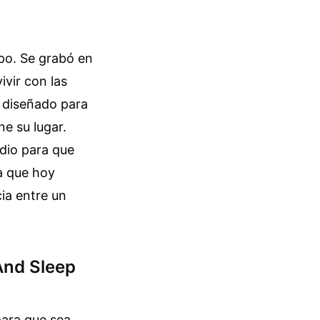
mpo. Se grabó en
vir con las
, diseñado para
e su lugar.
dio para que
ca que hoy
ia entre un
And Sleep
para que sea