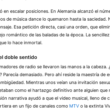
ó en escalar posiciones. En Alemania alcanzó el núm
ios de música dance lo quemaron hasta la saciedad. N
ensaje. Esa petición directa, casi una orden, que elim
tejo romántico de las baladas de la época. La sencille
que lo hace inmortal.
el doble sentido
adores de radio se llevaron las manos a la cabeza. 
a? Parecía demasiado. Pero ahí reside la maestría de es
mbigüedad. Mientras unos veían una invitación sexual
retaban como el hartazgo definitivo ante alguien que
sión narrativa ayudó a que el video musical, lleno de c
irtiera en un fijo de canales como
MTV
o la extinta V