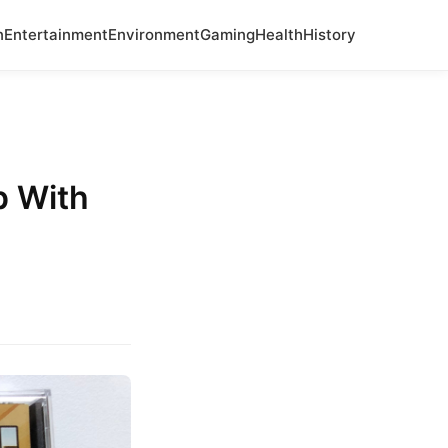
n
Entertainment
Environment
Gaming
Health
History
p With