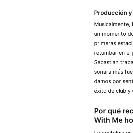
Producción y 
Musicalmente, l
un momento don
primeras estaci
retumbar en el 
Sebastian trab
sonara más fuer
damos por sent
éxito de club y 
Por qué re
With Me ho
La nostalgia es