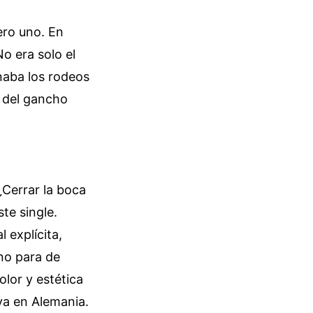
ero uno. En
o era solo el
inaba los rodeos
z del gancho
¿Cerrar la boca
te single.
 explícita,
 no para de
olor y estética
iva en Alemania.