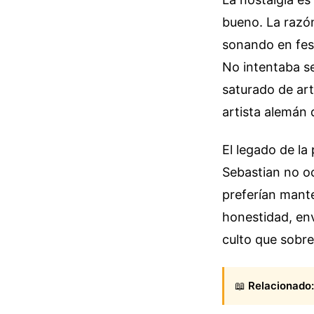
bueno. La razó
sonando en fest
No intentaba s
saturado de art
artista alemán 
El legado de la
Sebastian no o
preferían mante
honestidad, env
culto que sobre
📖
Relacionado: