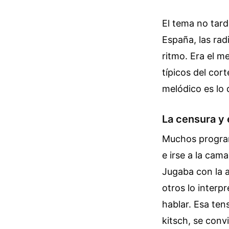
El tema no tard
España, las rad
ritmo. Era el m
típicos del cor
melódico es lo 
La censura y 
Muchos program
e irse a la cam
Jugaba con la a
otros lo interp
hablar. Esa ten
kitsch, se conv